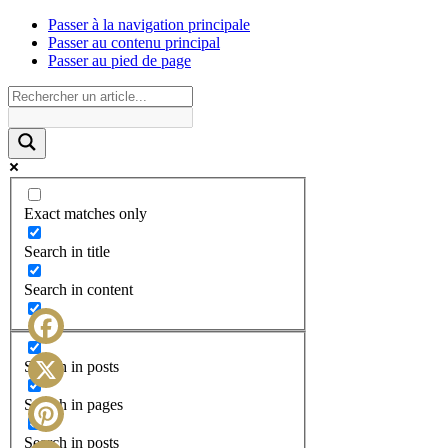
Passer à la navigation principale
Passer au contenu principal
Passer au pied de page
Exact matches only
Search in title
Search in content
Facebook
Search in posts
X
Search in pages
Search in posts
Pinterest