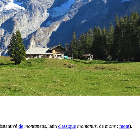
ubstantivé
de
montaneus
, latin
classique
montanus
, de
mons
:
mont
).