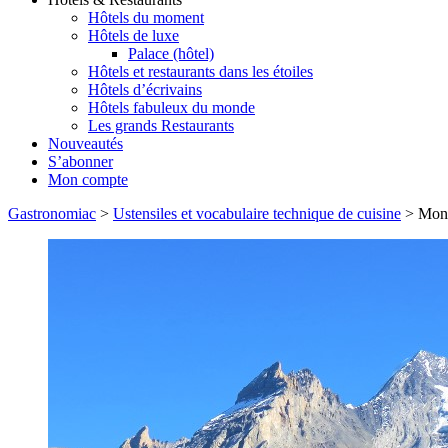
Hôtels du moment
Hôtels de luxe
Palace (hôtel)
Hôtels et restaurants dans les étoiles
Hôtels d’écrivains
Hôtels fabuleux du monde
Les grands Restaurants
Nouveautés
S’abonner
Mon compte
Gastronomiac
>
Ustensiles et vocabulaire technique de cuisine
>
Mon