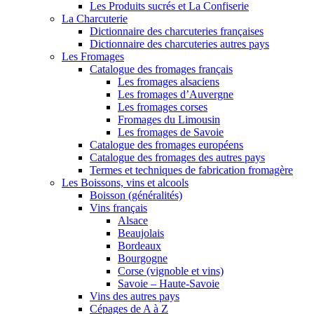
Les Produits sucrés et La Confiserie
La Charcuterie
Dictionnaire des charcuteries françaises
Dictionnaire des charcuteries autres pays
Les Fromages
Catalogue des fromages français
Les fromages alsaciens
Les fromages d’Auvergne
Les fromages corses
Fromages du Limousin
Les fromages de Savoie
Catalogue des fromages européens
Catalogue des fromages des autres pays
Termes et techniques de fabrication fromagère
Les Boissons, vins et alcools
Boisson (généralités)
Vins français
Alsace
Beaujolais
Bordeaux
Bourgogne
Corse (vignoble et vins)
Savoie – Haute-Savoie
Vins des autres pays
Cépages de A à Z