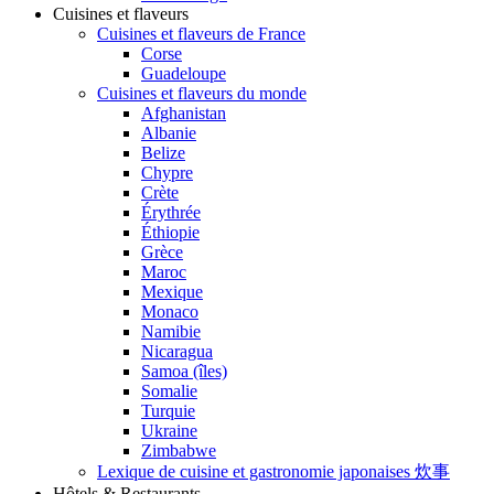
Cuisines et flaveurs
Cuisines et flaveurs de France
Corse
Guadeloupe
Cuisines et flaveurs du monde
Afghanistan
Albanie
Belize
Chypre
Crète
Érythrée
Éthiopie
Grèce
Maroc
Mexique
Monaco
Namibie
Nicaragua
Samoa (îles)
Somalie
Turquie
Ukraine
Zimbabwe
Lexique de cuisine et gastronomie japonaises 炊事
Hôtels & Restaurants