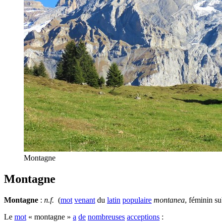
Montagne
Montagne
Montagne
:
n.f.
(
mot
venant
du
latin
populaire
montanea
, féminin s
Le
mot
« montagne »
a
de
nombreuses
acceptions
: