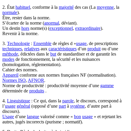
2. État
habituel
, conforme à la
majorité
des cas (La
moyenne
, la
normale
).
Être, rester dans la norme.
S’écarter de la norme (
anormal
, déviant).
Un destin
hors
norme(s) (
exceptionnel
,
extraordinaire
).
Revenir à la norme.
3.
Technologie
:
Ensemble
de règles d »
usage
, de prescriptions
techniques
,
relatives
aux
caractéristiques
d’un
produit
ou d’une
méthode
, édictées dans le
but
de standardiser et de garantir les
modes
de fonctionnement, la sécurité et les nuisances
(homologation, réglementation).
Cahier des normes.
Appareil
conforme aux normes françaises NF (normalisation).
Normes ISO
,
AFNOR
.
Norme de productivité : productivité moyenne d’une
gamme
déterminée de
produits
.
4.
Linguistique
: Ce qui, dans la
parole
, le discours, correspond à
l’
usage
général
(opposé d’une
part
à
système
, d’autre part à
discours).
Usage
d’une
langue
valorisé comme «
bon
usage
» et rejetant les
autres, jugés incorrects (purisme ; normatif).