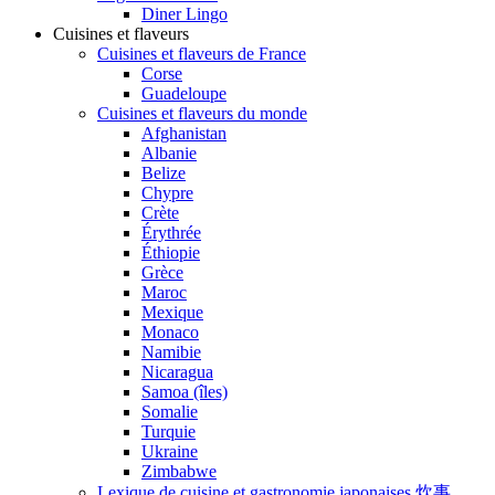
Diner Lingo
Cuisines et flaveurs
Cuisines et flaveurs de France
Corse
Guadeloupe
Cuisines et flaveurs du monde
Afghanistan
Albanie
Belize
Chypre
Crète
Érythrée
Éthiopie
Grèce
Maroc
Mexique
Monaco
Namibie
Nicaragua
Samoa (îles)
Somalie
Turquie
Ukraine
Zimbabwe
Lexique de cuisine et gastronomie japonaises 炊事