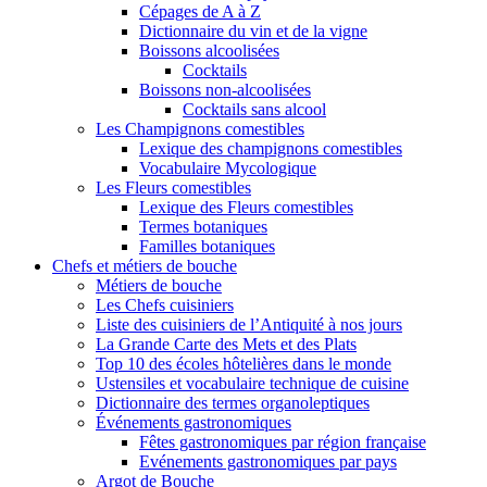
Cépages de A à Z
Dictionnaire du vin et de la vigne
Boissons alcoolisées
Cocktails
Boissons non-alcoolisées
Cocktails sans alcool
Les Champignons comestibles
Lexique des champignons comestibles
Vocabulaire Mycologique
Les Fleurs comestibles
Lexique des Fleurs comestibles
Termes botaniques
Familles botaniques
Chefs et métiers de bouche
Métiers de bouche
Les Chefs cuisiniers
Liste des cuisiniers de l’Antiquité à nos jours
La Grande Carte des Mets et des Plats
Top 10 des écoles hôtelières dans le monde
Ustensiles et vocabulaire technique de cuisine
Dictionnaire des termes organoleptiques
Événements gastronomiques
Fêtes gastronomiques par région française
Evénements gastronomiques par pays
Argot de Bouche