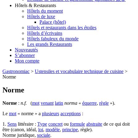
Hôtels & Restaurants
Hôtels du moment
Hôtels de luxe
Palace (hôtel)
Hôtels et restaurants dans les étoiles
Hôtels d’écrivains
Hôtels fabuleux du monde
Les grands Restaurants
Nouveautés
S’abonner
Mon compte
Gastronomiac
>
Ustensiles et vocabulaire technique de cuisine
>
Norme
Norme
Norme
:
n.f.
(
mot
venant
latin
norma
«
équerre
,
règle
»).
Le
mot
« norme » a
plusieurs
acceptions
:
1.
Sens
littéraire :
Type
concret
ou
formule
abstraite
de ce qui doit
être (canon, idéal,
loi
,
modèle
,
principe
, règle).
Norme juridique,
sociale
.