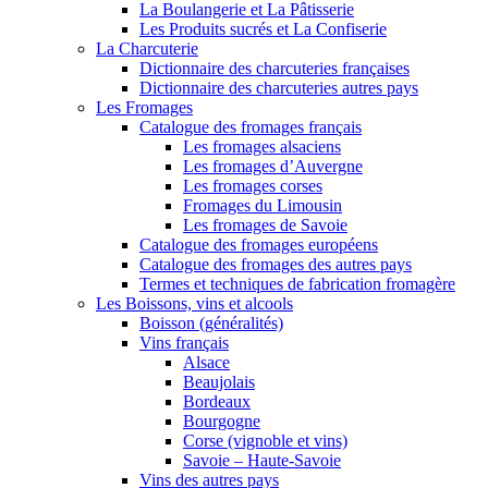
La Boulangerie et La Pâtisserie
Les Produits sucrés et La Confiserie
La Charcuterie
Dictionnaire des charcuteries françaises
Dictionnaire des charcuteries autres pays
Les Fromages
Catalogue des fromages français
Les fromages alsaciens
Les fromages d’Auvergne
Les fromages corses
Fromages du Limousin
Les fromages de Savoie
Catalogue des fromages européens
Catalogue des fromages des autres pays
Termes et techniques de fabrication fromagère
Les Boissons, vins et alcools
Boisson (généralités)
Vins français
Alsace
Beaujolais
Bordeaux
Bourgogne
Corse (vignoble et vins)
Savoie – Haute-Savoie
Vins des autres pays