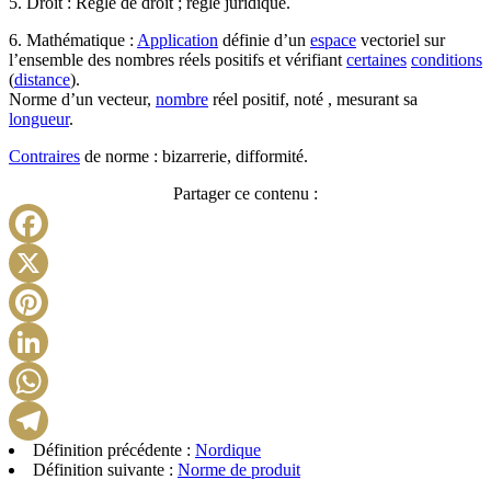
5. Droit : Règle de droit ; règle juridique.
6. Mathématique :
Application
définie d’un
espace
vectoriel sur
l’ensemble des nombres réels positifs et vérifiant
certaines
conditions
(
distance
).
Norme d’un vecteur,
nombre
réel positif, noté , mesurant sa
longueur
.
Contraires
de norme : bizarrerie, difformité.
Partager ce contenu :
Facebook
X
Pinterest
LinkedIn
WhatsApp
Définition précédente :
Nordique
Telegram
Définition suivante :
Norme de produit