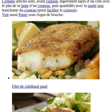
Certains
articles sont, avant
cuisson
, légèrement tapés d’un côté avec
le plat de la
lame
d’un
couteau
, puis quadrillés avec la
partie
non
tranchante du
couteau
(pour
faciliter
la
cuisson
).
Voir
aussi
Paner
sous Argot de bouche.
Filet de cabillaud pané