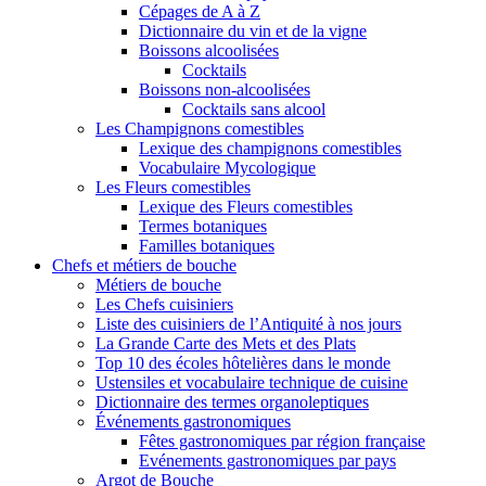
Cépages de A à Z
Dictionnaire du vin et de la vigne
Boissons alcoolisées
Cocktails
Boissons non-alcoolisées
Cocktails sans alcool
Les Champignons comestibles
Lexique des champignons comestibles
Vocabulaire Mycologique
Les Fleurs comestibles
Lexique des Fleurs comestibles
Termes botaniques
Familles botaniques
Chefs et métiers de bouche
Métiers de bouche
Les Chefs cuisiniers
Liste des cuisiniers de l’Antiquité à nos jours
La Grande Carte des Mets et des Plats
Top 10 des écoles hôtelières dans le monde
Ustensiles et vocabulaire technique de cuisine
Dictionnaire des termes organoleptiques
Événements gastronomiques
Fêtes gastronomiques par région française
Evénements gastronomiques par pays
Argot de Bouche