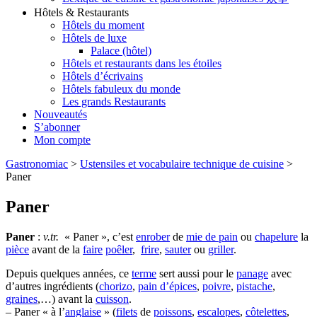
Hôtels & Restaurants
Hôtels du moment
Hôtels de luxe
Palace (hôtel)
Hôtels et restaurants dans les étoiles
Hôtels d’écrivains
Hôtels fabuleux du monde
Les grands Restaurants
Nouveautés
S’abonner
Mon compte
Gastronomiac
>
Ustensiles et vocabulaire technique de cuisine
>
Paner
Paner
Paner
:
v.tr.
« Paner », c’est
enrober
de
mie de pain
ou
chapelure
la
pièce
avant de la
faire
poêler
,
frire
,
sauter
ou
griller
.
Depuis quelques années, ce
terme
sert aussi pour le
panage
avec
d’autres ingrédients (
chorizo
,
pain d’épices
,
poivre
,
pistache
,
graines
,…) avant la
cuisson
.
– Paner « à l’
anglaise
» (
filets
de
poissons
,
escalopes
,
côtelettes
,