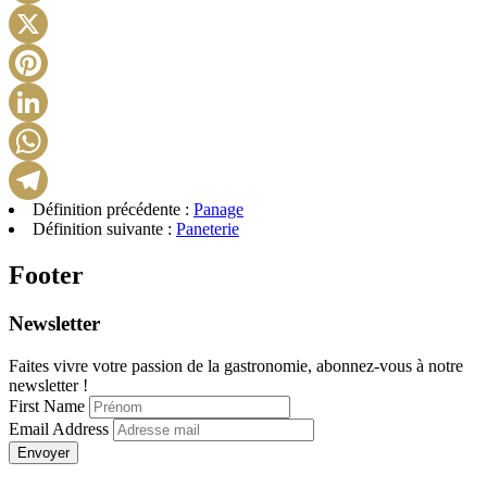
Facebook
X
Pinterest
LinkedIn
WhatsApp
Définition précédente :
Panage
Telegram
Définition suivante :
Paneterie
Footer
Newsletter
Faites vivre votre passion de la gastronomie, abonnez-vous à notre
newsletter !
First Name
Email Address
Envoyer