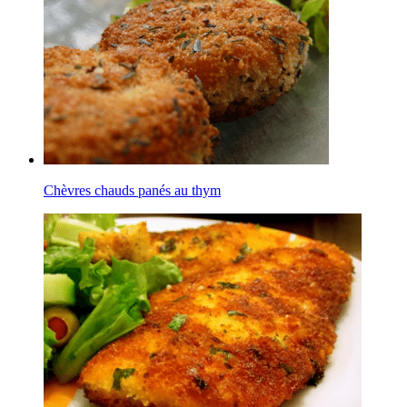
Chèvres chauds panés au thym