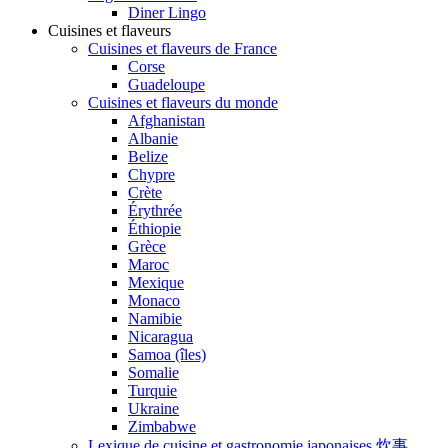
Diner Lingo
Cuisines et flaveurs
Cuisines et flaveurs de France
Corse
Guadeloupe
Cuisines et flaveurs du monde
Afghanistan
Albanie
Belize
Chypre
Crète
Érythrée
Éthiopie
Grèce
Maroc
Mexique
Monaco
Namibie
Nicaragua
Samoa (îles)
Somalie
Turquie
Ukraine
Zimbabwe
Lexique de cuisine et gastronomie japonaises 炊事