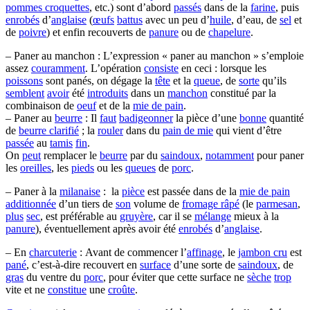
pommes croquettes
, etc.) sont d’abord
passés
dans de la
farine
, puis
enrobés
d’
anglaise
(
œufs
battus
avec un peu d’
huile
, d’eau, de
sel
et
de
poivre
) et enfin recouverts de
panure
ou de
chapelure
.
– Paner au manchon : L’expression « paner au manchon » s’emploie
assez
couramment
. L’opération
consiste
en ceci : lorsque les
poissons
sont panés, on dégage la
tête
et la
queue
, de
sorte
qu’ils
semblent
avoir
été
introduits
dans un
manchon
constitué par la
combinaison de
oeuf
et de la
mie de pain
.
– Paner au
beurre
: Il
faut
badigeonner
la pièce d’une
bonne
quantité
de
beurre clarifié
; la
rouler
dans du
pain de mie
qui vient d’être
passée
au
tamis
fin
.
On
peut
remplacer le
beurre
par du
saindoux
,
notamment
pour paner
les
oreilles
, les
pieds
ou les
queues
de
porc
.
– Paner à la
milanaise
: la
pièce
est passée dans de la
mie de pain
additionnée
d’un tiers de
son
volume de
fromage râpé
(le
parmesan
,
plus
sec
, est préférable au
gruyère
, car il se
mélange
mieux à la
panure
), éventuellement après avoir été
enrobés
d’
anglaise
.
– En
charcuterie
: Avant de commencer l’
affinage
, le
jambon cru
est
pané
, c’est-à-dire recouvert en
surface
d’une sorte de
saindoux
, de
gras
du ventre du
porc
, pour éviter que cette surface ne
sèche
trop
vite et ne
constitue
une
croûte
.