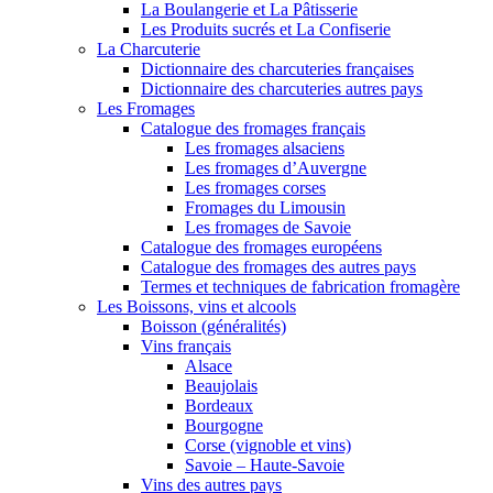
La Boulangerie et La Pâtisserie
Les Produits sucrés et La Confiserie
La Charcuterie
Dictionnaire des charcuteries françaises
Dictionnaire des charcuteries autres pays
Les Fromages
Catalogue des fromages français
Les fromages alsaciens
Les fromages d’Auvergne
Les fromages corses
Fromages du Limousin
Les fromages de Savoie
Catalogue des fromages européens
Catalogue des fromages des autres pays
Termes et techniques de fabrication fromagère
Les Boissons, vins et alcools
Boisson (généralités)
Vins français
Alsace
Beaujolais
Bordeaux
Bourgogne
Corse (vignoble et vins)
Savoie – Haute-Savoie
Vins des autres pays