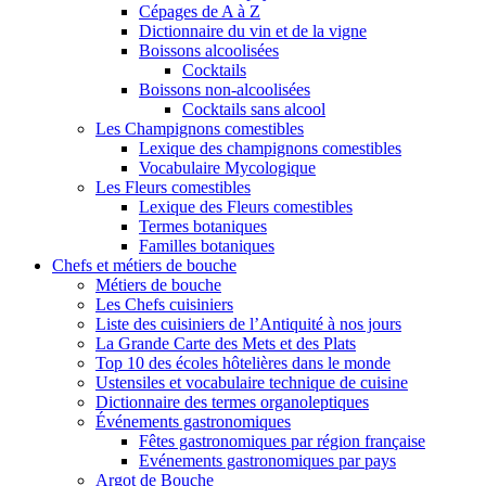
Cépages de A à Z
Dictionnaire du vin et de la vigne
Boissons alcoolisées
Cocktails
Boissons non-alcoolisées
Cocktails sans alcool
Les Champignons comestibles
Lexique des champignons comestibles
Vocabulaire Mycologique
Les Fleurs comestibles
Lexique des Fleurs comestibles
Termes botaniques
Familles botaniques
Chefs et métiers de bouche
Métiers de bouche
Les Chefs cuisiniers
Liste des cuisiniers de l’Antiquité à nos jours
La Grande Carte des Mets et des Plats
Top 10 des écoles hôtelières dans le monde
Ustensiles et vocabulaire technique de cuisine
Dictionnaire des termes organoleptiques
Événements gastronomiques
Fêtes gastronomiques par région française
Evénements gastronomiques par pays
Argot de Bouche