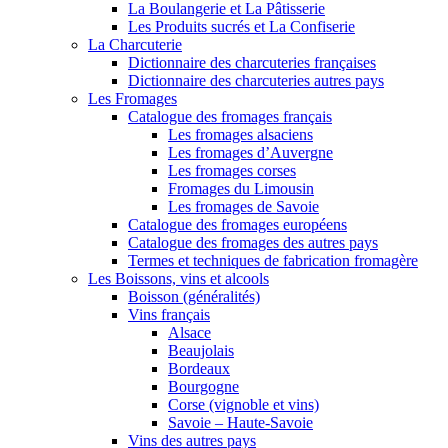
La Boulangerie et La Pâtisserie
Les Produits sucrés et La Confiserie
La Charcuterie
Dictionnaire des charcuteries françaises
Dictionnaire des charcuteries autres pays
Les Fromages
Catalogue des fromages français
Les fromages alsaciens
Les fromages d’Auvergne
Les fromages corses
Fromages du Limousin
Les fromages de Savoie
Catalogue des fromages européens
Catalogue des fromages des autres pays
Termes et techniques de fabrication fromagère
Les Boissons, vins et alcools
Boisson (généralités)
Vins français
Alsace
Beaujolais
Bordeaux
Bourgogne
Corse (vignoble et vins)
Savoie – Haute-Savoie
Vins des autres pays