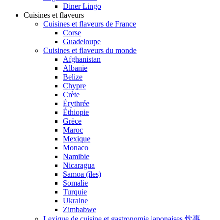
Diner Lingo
Cuisines et flaveurs
Cuisines et flaveurs de France
Corse
Guadeloupe
Cuisines et flaveurs du monde
Afghanistan
Albanie
Belize
Chypre
Crète
Érythrée
Éthiopie
Grèce
Maroc
Mexique
Monaco
Namibie
Nicaragua
Samoa (îles)
Somalie
Turquie
Ukraine
Zimbabwe
Lexique de cuisine et gastronomie japonaises 炊事