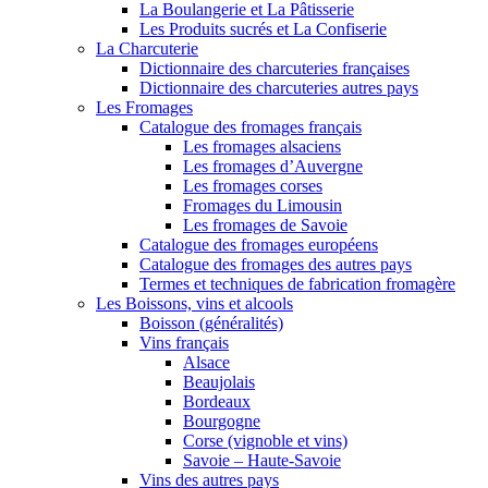
La Boulangerie et La Pâtisserie
Les Produits sucrés et La Confiserie
La Charcuterie
Dictionnaire des charcuteries françaises
Dictionnaire des charcuteries autres pays
Les Fromages
Catalogue des fromages français
Les fromages alsaciens
Les fromages d’Auvergne
Les fromages corses
Fromages du Limousin
Les fromages de Savoie
Catalogue des fromages européens
Catalogue des fromages des autres pays
Termes et techniques de fabrication fromagère
Les Boissons, vins et alcools
Boisson (généralités)
Vins français
Alsace
Beaujolais
Bordeaux
Bourgogne
Corse (vignoble et vins)
Savoie – Haute-Savoie
Vins des autres pays