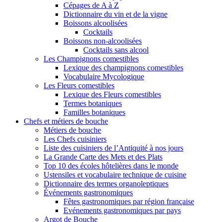
Cépages de A à Z
Dictionnaire du vin et de la vigne
Boissons alcoolisées
Cocktails
Boissons non-alcoolisées
Cocktails sans alcool
Les Champignons comestibles
Lexique des champignons comestibles
Vocabulaire Mycologique
Les Fleurs comestibles
Lexique des Fleurs comestibles
Termes botaniques
Familles botaniques
Chefs et métiers de bouche
Métiers de bouche
Les Chefs cuisiniers
Liste des cuisiniers de l’Antiquité à nos jours
La Grande Carte des Mets et des Plats
Top 10 des écoles hôtelières dans le monde
Ustensiles et vocabulaire technique de cuisine
Dictionnaire des termes organoleptiques
Événements gastronomiques
Fêtes gastronomiques par région française
Evénements gastronomiques par pays
Argot de Bouche