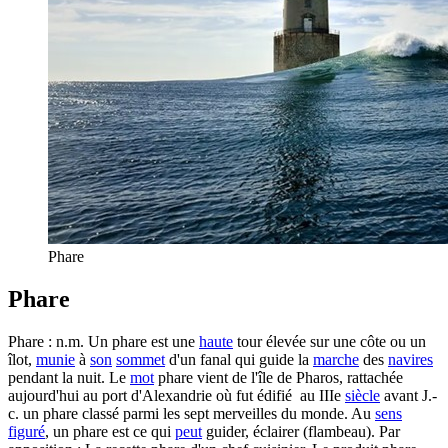
Phare
Phare
Phare : n.m. Un phare est une
haute
tour élevée sur une côte ou un
îlot,
munie
à
son
sommet
d'un fanal qui guide la
marche
des
navires
pendant la nuit. Le
mot
phare vient de l'île de Pharos, rattachée
aujourd'hui au port d'Alexandrie où fut édifié au IIIe
siècle
avant J.-
c. un phare classé parmi les sept merveilles du monde. Au
sens
figuré
, un phare est ce qui
peut
guider, éclairer (flambeau). Par