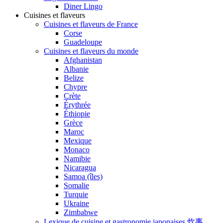
Diner Lingo
Cuisines et flaveurs
Cuisines et flaveurs de France
Corse
Guadeloupe
Cuisines et flaveurs du monde
Afghanistan
Albanie
Belize
Chypre
Crète
Érythrée
Éthiopie
Grèce
Maroc
Mexique
Monaco
Namibie
Nicaragua
Samoa (îles)
Somalie
Turquie
Ukraine
Zimbabwe
Lexique de cuisine et gastronomie japonaises 炊事