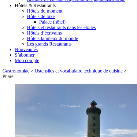
Hôtels & Restaurants
Hôtels du moment
Hôtels de luxe
Palace (hôtel)
Hôtels et restaurants dans les étoiles
Hôtels d’écrivains
Hôtels fabuleux du monde
Les grands Restaurants
Nouveautés
S’abonner
Mon compte
Gastronomiac
>
Ustensiles et vocabulaire technique de cuisine
>
Phare