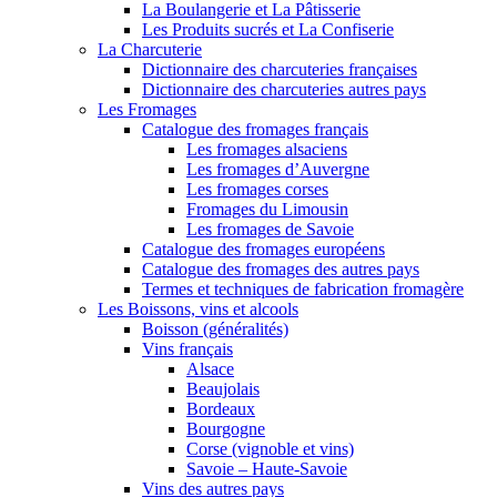
La Boulangerie et La Pâtisserie
Les Produits sucrés et La Confiserie
La Charcuterie
Dictionnaire des charcuteries françaises
Dictionnaire des charcuteries autres pays
Les Fromages
Catalogue des fromages français
Les fromages alsaciens
Les fromages d’Auvergne
Les fromages corses
Fromages du Limousin
Les fromages de Savoie
Catalogue des fromages européens
Catalogue des fromages des autres pays
Termes et techniques de fabrication fromagère
Les Boissons, vins et alcools
Boisson (généralités)
Vins français
Alsace
Beaujolais
Bordeaux
Bourgogne
Corse (vignoble et vins)
Savoie – Haute-Savoie
Vins des autres pays