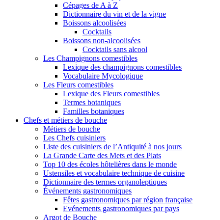
Cépages de A à Z
Dictionnaire du vin et de la vigne
Boissons alcoolisées
Cocktails
Boissons non-alcoolisées
Cocktails sans alcool
Les Champignons comestibles
Lexique des champignons comestibles
Vocabulaire Mycologique
Les Fleurs comestibles
Lexique des Fleurs comestibles
Termes botaniques
Familles botaniques
Chefs et métiers de bouche
Métiers de bouche
Les Chefs cuisiniers
Liste des cuisiniers de l’Antiquité à nos jours
La Grande Carte des Mets et des Plats
Top 10 des écoles hôtelières dans le monde
Ustensiles et vocabulaire technique de cuisine
Dictionnaire des termes organoleptiques
Événements gastronomiques
Fêtes gastronomiques par région française
Evénements gastronomiques par pays
Argot de Bouche