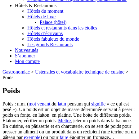
Hôtels & Restaurants
Hôtels du moment
Hôtels de luxe
Palace (hôtel)
Hôtels et restaurants dans les étoiles
Hôtels d’écrivains
Hôtels fabuleux du monde
Les grands Restaurants
Nouveautés
S’abonner
Mon compte
Gastronomiac
>
Ustensiles et vocabulaire technique de cuisine
>
Poids
Poids
Poids : n.m. (
mot
venant
du
latin
pensum qui
signifie
« ce qui est
pesé »). Un poids est un objet de masse déterminée servant à peser :
poids en fonte, en laiton, en platine. Une boîte de différents poids.
Étalonner, vérifier un poids.
Mettre
, jeter un poids dans la balance.
En cuisine, en pâtisserie et en charcuterie, on se sert de poids pour
presser un aliment ou un produit dans un récipient (une terrine ou un
gâteau par
exemple
) ou pour
faire
égoutter un fromage....