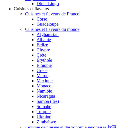
Diner Lingo
Cuisines et flaveurs
Cuisines et flaveurs de France
Corse
Guadeloupe
Cuisines et flaveurs du monde
Afghanistan
Albanie
Belize
Chypre
Crète
Érythrée
Éthiopie
Grèce
Maroc
Mexique
Monaco
Namibie
Nicaragua
Samoa (îles)
Somalie
Turquie
Ukraine
Zimbabwe
Lexique de cuisine et gastronomie japonaises 炊事