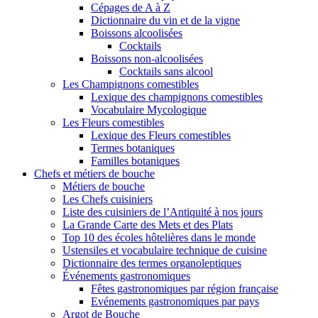
Cépages de A à Z
Dictionnaire du vin et de la vigne
Boissons alcoolisées
Cocktails
Boissons non-alcoolisées
Cocktails sans alcool
Les Champignons comestibles
Lexique des champignons comestibles
Vocabulaire Mycologique
Les Fleurs comestibles
Lexique des Fleurs comestibles
Termes botaniques
Familles botaniques
Chefs et métiers de bouche
Métiers de bouche
Les Chefs cuisiniers
Liste des cuisiniers de l’Antiquité à nos jours
La Grande Carte des Mets et des Plats
Top 10 des écoles hôtelières dans le monde
Ustensiles et vocabulaire technique de cuisine
Dictionnaire des termes organoleptiques
Événements gastronomiques
Fêtes gastronomiques par région française
Evénements gastronomiques par pays
Argot de Bouche