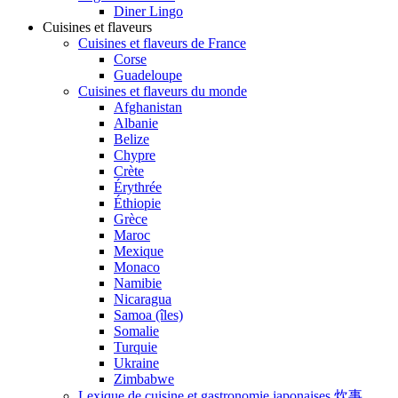
Diner Lingo
Cuisines et flaveurs
Cuisines et flaveurs de France
Corse
Guadeloupe
Cuisines et flaveurs du monde
Afghanistan
Albanie
Belize
Chypre
Crète
Érythrée
Éthiopie
Grèce
Maroc
Mexique
Monaco
Namibie
Nicaragua
Samoa (îles)
Somalie
Turquie
Ukraine
Zimbabwe
Lexique de cuisine et gastronomie japonaises 炊事