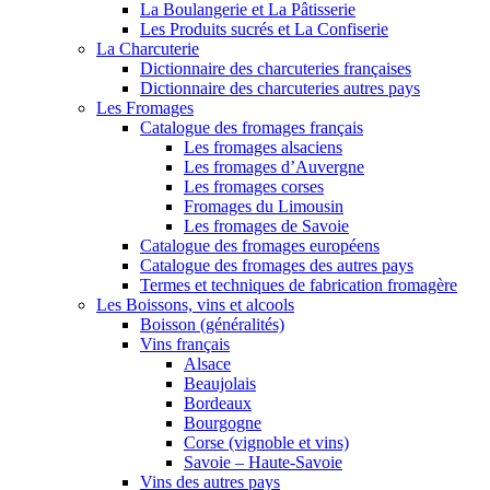
La Boulangerie et La Pâtisserie
Les Produits sucrés et La Confiserie
La Charcuterie
Dictionnaire des charcuteries françaises
Dictionnaire des charcuteries autres pays
Les Fromages
Catalogue des fromages français
Les fromages alsaciens
Les fromages d’Auvergne
Les fromages corses
Fromages du Limousin
Les fromages de Savoie
Catalogue des fromages européens
Catalogue des fromages des autres pays
Termes et techniques de fabrication fromagère
Les Boissons, vins et alcools
Boisson (généralités)
Vins français
Alsace
Beaujolais
Bordeaux
Bourgogne
Corse (vignoble et vins)
Savoie – Haute-Savoie
Vins des autres pays