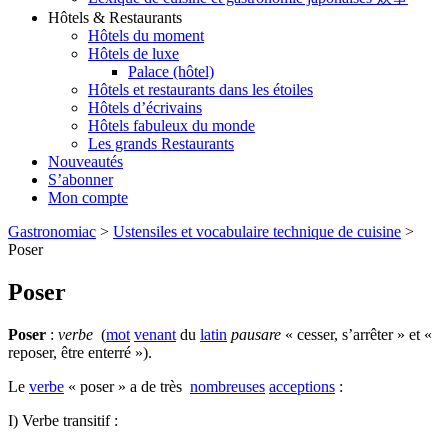
Hôtels & Restaurants
Hôtels du moment
Hôtels de luxe
Palace (hôtel)
Hôtels et restaurants dans les étoiles
Hôtels d’écrivains
Hôtels fabuleux du monde
Les grands Restaurants
Nouveautés
S’abonner
Mon compte
Gastronomiac
>
Ustensiles et vocabulaire technique de cuisine
>
Poser
Poser
Poser
:
verbe
(
mot
venant
du
latin
pausare
« cesser, s’arrêter » et «
reposer, être enterré »).
Le
verbe
« poser » a de très
nombreuses
acceptions
:
I) Verbe transitif :