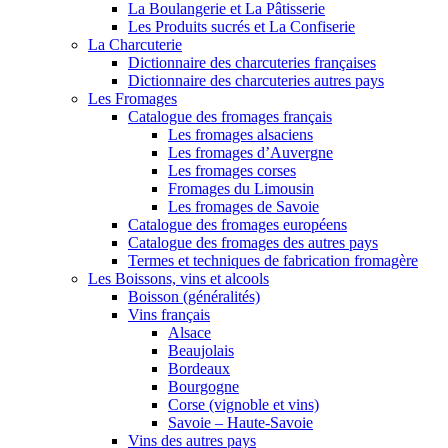
La Boulangerie et La Pâtisserie
Les Produits sucrés et La Confiserie
La Charcuterie
Dictionnaire des charcuteries françaises
Dictionnaire des charcuteries autres pays
Les Fromages
Catalogue des fromages français
Les fromages alsaciens
Les fromages d’Auvergne
Les fromages corses
Fromages du Limousin
Les fromages de Savoie
Catalogue des fromages européens
Catalogue des fromages des autres pays
Termes et techniques de fabrication fromagère
Les Boissons, vins et alcools
Boisson (généralités)
Vins français
Alsace
Beaujolais
Bordeaux
Bourgogne
Corse (vignoble et vins)
Savoie – Haute-Savoie
Vins des autres pays