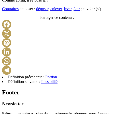
Comme abruti, il se pose là !
Contraires
de poser :
déposer
,
enlever
,
lever
,
ôter
; envoler (s’).
Partager ce contenu :
Facebook
X
Pinterest
LinkedIn
WhatsApp
Définition précédente :
Portion
Telegram
Définition suivante :
Possibilité
Footer
Newsletter
Faites vivre votre passion de la gastronomie, abonnez-vous à notre