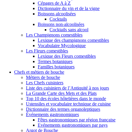
Cépages de A à Z
Dictionnaire du vin et de la vigne
Boissons alcoolisées
Cocktails
Boissons non-alcoolisées
Cocktails sans alcool
Les Champignons comestibles
Lexique des champignons comestibles
Vocabulaire Mycologique
Les Fleurs comestibles
Lexique des Fleurs comestibles
Termes botaniques
Familles botaniques
Chefs et métiers de bouche
Métiers de bouche
Les Chefs cuisiniers
Liste des cuisiniers de l’Antiquité à nos jours
La Grande Carte des Mets et des Plats
Top 10 des écoles hôtelières dans le monde
Ustensiles et vocabulaire technique de cuisine
Dictionnaire des termes organoleptiques
Événements gastronomiques
Fêtes gastronomiques par région française
Evénements gastronomiques par pays
Argot de Bouche