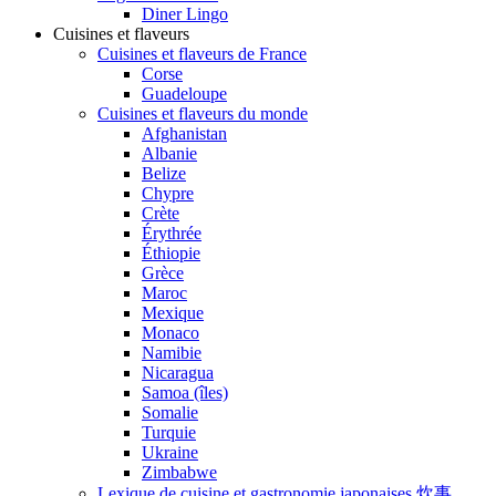
Diner Lingo
Cuisines et flaveurs
Cuisines et flaveurs de France
Corse
Guadeloupe
Cuisines et flaveurs du monde
Afghanistan
Albanie
Belize
Chypre
Crète
Érythrée
Éthiopie
Grèce
Maroc
Mexique
Monaco
Namibie
Nicaragua
Samoa (îles)
Somalie
Turquie
Ukraine
Zimbabwe
Lexique de cuisine et gastronomie japonaises 炊事