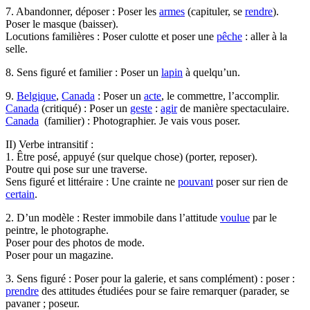
7. Abandonner, déposer : Poser les
armes
(capituler, se
rendre
).
Poser le masque (baisser).
Locutions familières : Poser culotte et poser une
pêche
: aller à la
selle.
8. Sens figuré et familier : Poser un
lapin
à quelqu’un.
9.
Belgique
,
Canada
: Poser un
acte
, le commettre, l’accomplir.
Canada
(critiqué) : Poser un
geste
:
agir
de manière spectaculaire.
Canada
(familier) : Photographier. Je vais vous poser.
II) Verbe intransitif :
1. Être posé, appuyé (sur quelque chose) (porter, reposer).
Poutre qui pose sur une traverse.
Sens figuré et littéraire : Une crainte ne
pouvant
poser sur rien de
certain
.
2. D’un modèle : Rester immobile dans l’attitude
voulue
par le
peintre, le photographe.
Poser pour des photos de mode.
Poser pour un magazine.
3. Sens figuré : Poser pour la galerie, et sans complément) : poser :
prendre
des attitudes étudiées pour se faire remarquer (parader, se
pavaner ; poseur.