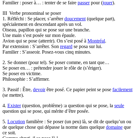
Familier : poser à… : tenter de se faire
passer
pour (
jouer
).
III Verbe pronominal se poser
1. Réfléchi : Se placer, s’arrêter
doucement
(quelque part),
spécialement en descendant après un vol.
Oiseau, papillon qui se pose sur une branche.
Une main s’est posée sur mon épaule.
Avion qui se pose (atterrir). On s’est posé à
Montréal
.
Par extension : S’arrêter. Son
regard
se posa sur lui.
Familier : S’asseoir. Posez-vous cinq minutes.
2. Se donner (pour tel). Se poser comme, en tant que…
Se poser en… : prétendre jouer le rôle de (s’ériger).
Se poser en victime.
Philosophie : S’affirmer.
3. Passif : Être,
devoir
être posé. Ce papier peint se pose
facilement
(se mettre).
4.
Exister
(question, problème) :a question qui se pose, la
seule
question qui se pose, qui mérite d’être posée.
5.
Locution
familière : Se poser (un peu) là, se dit de quelqu’un ou
de quelque chose qui dépasse la norme dans quelque
domaine
que
ce soit.