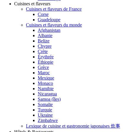
Cuisines et flaveurs
Cuisines et flaveurs de France
Corse
Guadeloupe
Cuisines et flaveurs du monde
Afghanistan
Albanie
Belize
Chypre
Crète
Érythrée
Éthiopie
Grèce
Maroc
Mexique
Monaco
Namibie
Nicaragua
Samoa (îles)
Somalie
Turquie
Ukraine
Zimbabwe
Lexique de cuisine et gastronomie japonaises 炊事
Hôtels & Restaurants