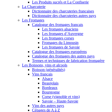
Les Produits sucrés et La Confiserie
La Charcuterie
Dictionnaire des charcuteries françaises
Dictionnaire des charcuteries autres pays
Les Fromages
Catalogue des fromages français
Les fromages alsaciens
Les fromages d’Auvergne
Les fromages corses
Fromages du Limousin
Les fromages de Savoie
Catalogue des fromages européens
Catalogue des fromages des autres pays
Termes et techniques de fabrication fromagère
Les Boissons, vins et alcools
Boisson (généralités)
Vins français
Alsace
Beaujolais
Bordeaux
Bourgogne
Corse (vignoble et vins)
Savoie – Haute-Savoie
Vins des autres pays
Cépages de A à Z