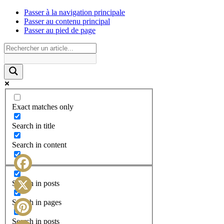
Passer à la navigation principale
Passer au contenu principal
Passer au pied de page
Exact matches only
Search in title
Search in content
Facebook
Search in posts
X
Search in pages
Search in posts
Pinterest