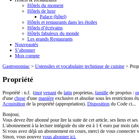
Hôtels du moment
Hôtels de luxe
Palace (hôtel)
Hôtels et restaurants dans les étoiles
Hôtels d’écrivains
Hôtels fabuleux du monde
Les grands Restaurants
Nouveautés
S’abonner
Mon compte
Gastronomiac
>
Ustensiles et vocabulaire technique de cuisine
>
Prop
Propriété
Propriété : n.f. (
mot
venant
du
latin
proprietas,
famille
de proprius :
p
d'une
chose
d'une
manière
exclusive et absolue sous les restrictions ét
Acquisition
de la propriété (appropriation).
Disposition
du Code ci...
Bonjour,
Vous devez être abonné pour lire la suite de cet article, ses liens et se
L'abonnement à la lecture intégrale du site est à 1 € euro par mois 
Si vous avez déjà un abonnement en cours, merci de vous connecter vi
Sinon, vous pouvez
vous abonner ici.