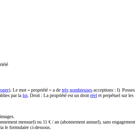
riété
ropre
). Le mot « propriété » a de
très
nombreuses
acceptions : I) Posses
ablies par la
loi
. Droit : La propriété est un droit
réel
et perpétuel sur les
s images.
(abonnement mensuel) ou 11 € / an (abonnement annuel), sans engagemen
a le formulaire ci-dessous.