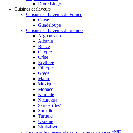
Diner Lingo
Cuisines et flaveurs
Cuisines et flaveurs de France
Corse
Guadeloupe
Cuisines et flaveurs du monde
Afghanistan
Albanie
Belize
Chypre
Crète
Érythrée
Éthiopie
Grèce
Maroc
Mexique
Monaco
Namibie
Nicaragua
Samoa (îles)
Somalie
Turquie
Ukraine
Zimbabwe
Lexique de cuisine et gastronomie japonaises 炊事