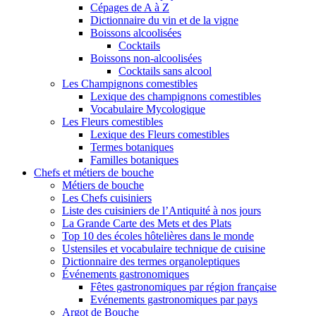
Cépages de A à Z
Dictionnaire du vin et de la vigne
Boissons alcoolisées
Cocktails
Boissons non-alcoolisées
Cocktails sans alcool
Les Champignons comestibles
Lexique des champignons comestibles
Vocabulaire Mycologique
Les Fleurs comestibles
Lexique des Fleurs comestibles
Termes botaniques
Familles botaniques
Chefs et métiers de bouche
Métiers de bouche
Les Chefs cuisiniers
Liste des cuisiniers de l’Antiquité à nos jours
La Grande Carte des Mets et des Plats
Top 10 des écoles hôtelières dans le monde
Ustensiles et vocabulaire technique de cuisine
Dictionnaire des termes organoleptiques
Événements gastronomiques
Fêtes gastronomiques par région française
Evénements gastronomiques par pays
Argot de Bouche