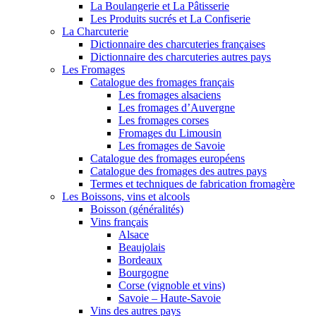
La Boulangerie et La Pâtisserie
Les Produits sucrés et La Confiserie
La Charcuterie
Dictionnaire des charcuteries françaises
Dictionnaire des charcuteries autres pays
Les Fromages
Catalogue des fromages français
Les fromages alsaciens
Les fromages d’Auvergne
Les fromages corses
Fromages du Limousin
Les fromages de Savoie
Catalogue des fromages européens
Catalogue des fromages des autres pays
Termes et techniques de fabrication fromagère
Les Boissons, vins et alcools
Boisson (généralités)
Vins français
Alsace
Beaujolais
Bordeaux
Bourgogne
Corse (vignoble et vins)
Savoie – Haute-Savoie
Vins des autres pays