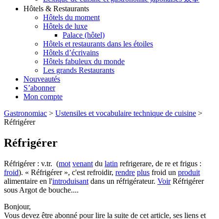
Hôtels & Restaurants
Hôtels du moment
Hôtels de luxe
Palace (hôtel)
Hôtels et restaurants dans les étoiles
Hôtels d’écrivains
Hôtels fabuleux du monde
Les grands Restaurants
Nouveautés
S’abonner
Mon compte
Gastronomiac
>
Ustensiles et vocabulaire technique de cuisine
>
Réfrigérer
Réfrigérer
Réfrigérer : v.tr. (
mot
venant
du
latin
refrigerare, de re et frigus :
froid
). « Réfrigérer », c'est refroidir,
rendre
plus
froid un
produit
alimentaire en l'
introduisant
dans un réfrigérateur.
Voir
Réfrigérer
sous Argot de bouche....
Bonjour,
Vous devez être abonné pour lire la suite de cet article, ses liens et