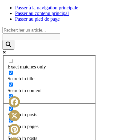
Passer à la navigation principale
Passer au contenu principal
Passer au pied de page
Exact matches only
Search in title
Search in content
Facebook
Search in posts
X
Search in pages
Search in posts
Pinterest