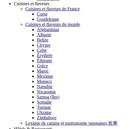
Cuisines et flaveurs
Cuisines et flaveurs de France
Corse
Guadeloupe
Cuisines et flaveurs du monde
Afghanistan
Albanie
Belize
Chypre
Crète
Érythrée
Éthiopie
Grèce
Maroc
Mexique
Monaco
Namibie
Nicaragua
Samoa (îles)
Somalie
Turquie
Ukraine
Zimbabwe
Lexique de cuisine et gastronomie japonaises 炊事
Hôtels & Restaurants