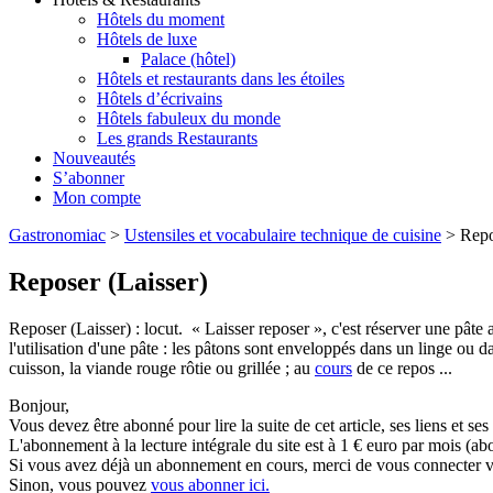
Hôtels du moment
Hôtels de luxe
Palace (hôtel)
Hôtels et restaurants dans les étoiles
Hôtels d’écrivains
Hôtels fabuleux du monde
Les grands Restaurants
Nouveautés
S’abonner
Mon compte
Gastronomiac
>
Ustensiles et vocabulaire technique de cuisine
>
Repo
Reposer (Laisser)
Reposer (Laisser) : locut. « Laisser reposer », c'est réserver une pâte
l'utilisation d'une pâte : les pâtons sont enveloppés dans un linge ou da
cuisson, la viande rouge rôtie ou grillée ; au
cours
de ce repos ...
Bonjour,
Vous devez être abonné pour lire la suite de cet article, ses liens et se
L'abonnement à la lecture intégrale du site est à 1 € euro par mois 
Si vous avez déjà un abonnement en cours, merci de vous connecter vi
Sinon, vous pouvez
vous abonner ici.