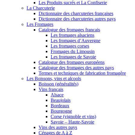
Les Produits sucrés et La Confiserie
La Charcuterie
Dictionnaire des charcuteries françaises
Dictionnaire des charcuteries autres pays
Les Fromages
Catalogue des fromages français
Les fromages alsaciens
Les fromages d’Auvergne
Les fromages corses
Fromages du Limousin
Les fromages de Savoie
Catalogue des fromages européens
Catalogue des fromages des autres pays
Termes et techniques de fabrication fromagère
Les Boissons, vins et alcools
Boisson (généralités)
Vins français
Alsace
Beaujolais
Bordeaux
Bourgogne
Corse (vignoble et vins)
Savoie – Haute-Savoie
Vins des autres pays
Cépages de A à Z