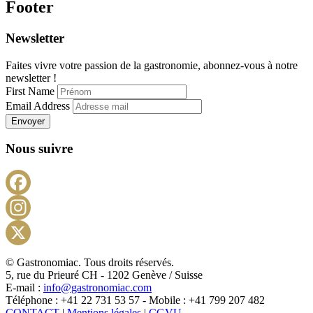
Footer
Newsletter
Faites vivre votre passion de la gastronomie, abonnez-vous à notre
newsletter !
First Name
Email Address
Envoyer
Nous suivre
Facebook
Instagram
X
© Gastronomiac. Tous droits réservés.
5, rue du Prieuré CH - 1202 Genève / Suisse
E-mail :
info@gastronomiac.com
Téléphone : +41 22 731 53 57 - Mobile : +41 799 207 482
CONTACT
|
Mentions légales
|
CGVU