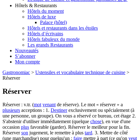
Hôtels & Restaurants
Hôtels du moment
Hôtels de luxe
Palace (hôtel)
Hôtels et restaurants dans les étoiles
Hôtels d’écrivains
Hôtels fabuleux du monde
Les grands Restaurants
Nouveautés
S’abonner
Mon compte
Gastronomiac
>
Ustensiles et vocabulaire technique de cuisine
>
Réserver
Réserver
Réserver : v.tr. (
mot
venant
de réserve). Le mot « réserver » a
plusieurs
acceptions : 1.
Destiner
exclusivement ou spécialement (à
une personne, un groupe). On vous a réservé ce bureau, cet étage 2.
S'abstenir d'utiliser immédiatement (quelque
chose
), en vue d'une
occasion
plus
favorable (garder). Réserver le meilleur pour la fin.
Réserver
son
jugement, le remettre à plus
tard
. 3. Mettre de côté
(une marchandise) pour quelqu'un ;
faire
mettre à part (ce qu'on
veut