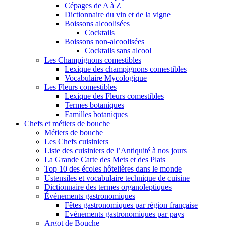
Cépages de A à Z
Dictionnaire du vin et de la vigne
Boissons alcoolisées
Cocktails
Boissons non-alcoolisées
Cocktails sans alcool
Les Champignons comestibles
Lexique des champignons comestibles
Vocabulaire Mycologique
Les Fleurs comestibles
Lexique des Fleurs comestibles
Termes botaniques
Familles botaniques
Chefs et métiers de bouche
Métiers de bouche
Les Chefs cuisiniers
Liste des cuisiniers de l’Antiquité à nos jours
La Grande Carte des Mets et des Plats
Top 10 des écoles hôtelières dans le monde
Ustensiles et vocabulaire technique de cuisine
Dictionnaire des termes organoleptiques
Événements gastronomiques
Fêtes gastronomiques par région française
Evénements gastronomiques par pays
Argot de Bouche