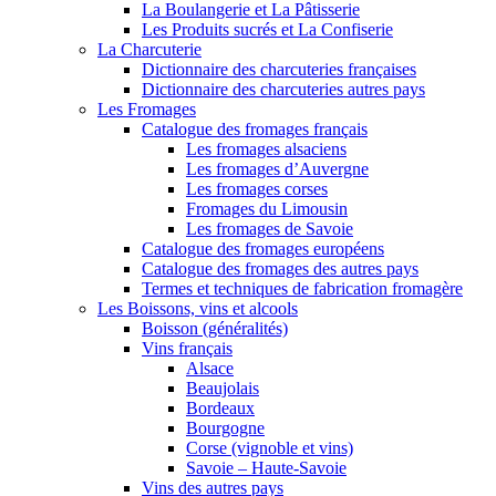
La Boulangerie et La Pâtisserie
Les Produits sucrés et La Confiserie
La Charcuterie
Dictionnaire des charcuteries françaises
Dictionnaire des charcuteries autres pays
Les Fromages
Catalogue des fromages français
Les fromages alsaciens
Les fromages d’Auvergne
Les fromages corses
Fromages du Limousin
Les fromages de Savoie
Catalogue des fromages européens
Catalogue des fromages des autres pays
Termes et techniques de fabrication fromagère
Les Boissons, vins et alcools
Boisson (généralités)
Vins français
Alsace
Beaujolais
Bordeaux
Bourgogne
Corse (vignoble et vins)
Savoie – Haute-Savoie
Vins des autres pays