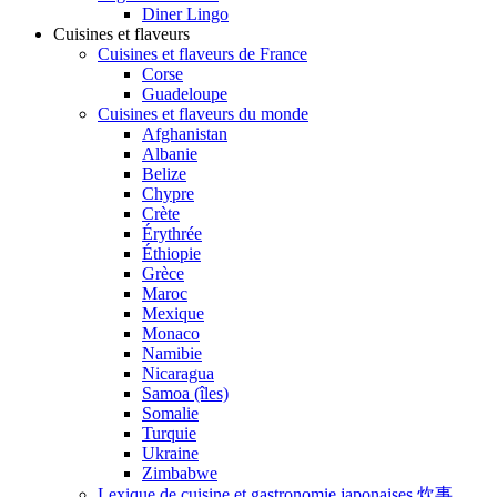
Diner Lingo
Cuisines et flaveurs
Cuisines et flaveurs de France
Corse
Guadeloupe
Cuisines et flaveurs du monde
Afghanistan
Albanie
Belize
Chypre
Crète
Érythrée
Éthiopie
Grèce
Maroc
Mexique
Monaco
Namibie
Nicaragua
Samoa (îles)
Somalie
Turquie
Ukraine
Zimbabwe
Lexique de cuisine et gastronomie japonaises 炊事