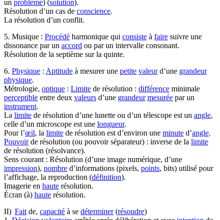
un
problème
) (
solution
).
Résolution d’un cas de
conscience
.
La résolution d’un conflit.
5. Musique :
Procédé
harmonique qui
consiste
à
faire
suivre une
dissonance par un
accord
ou par un intervalle consonant.
Résolution de la septième sur la quinte.
6.
Physique
:
Aptitude
à mesurer une
petite
valeur
d’une
grandeur
physique
.
Métrologie,
optique
:
Limite
de résolution :
différence
minimale
perceptible
entre deux
valeurs
d’une
grandeur
mesurée
par un
instrument
.
La
limite
de résolution d’une lunette ou d’un télescope est un
angle
,
celle d’un microscope est une
longueur
.
Pour l’
œil
, la
limite
de résolution est d’environ une
minute
d’
angle
.
Pouvoir
de résolution (ou pouvoir séparateur) : inverse de la
limite
de résolution (résolvance).
Sens courant : Résolution (d’une image numérique, d’une
impression
),
nombre
d’informations (pixels,
points
, bits) utilisé pour
l’affichage, la reproduction (
définition
).
Imagerie en
haute
résolution.
Écran (à)
haute
résolution.
II)
Fait
de,
capacité
à se
déterminer
(
résoudre
)