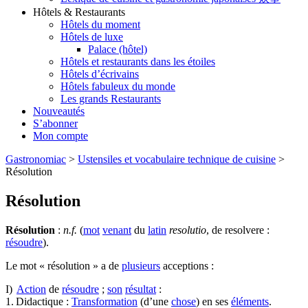
Hôtels & Restaurants
Hôtels du moment
Hôtels de luxe
Palace (hôtel)
Hôtels et restaurants dans les étoiles
Hôtels d’écrivains
Hôtels fabuleux du monde
Les grands Restaurants
Nouveautés
S’abonner
Mon compte
Gastronomiac
>
Ustensiles et vocabulaire technique de cuisine
>
Résolution
Résolution
Résolution
:
n.f.
(
mot
venant
du
latin
resolutio
, de resolvere :
résoudre
).
Le mot « résolution » a de
plusieurs
acceptions :
I)
Action
de
résoudre
;
son
résultat
:
1. Didactique :
Transformation
(d’une
chose
) en ses
éléments
.