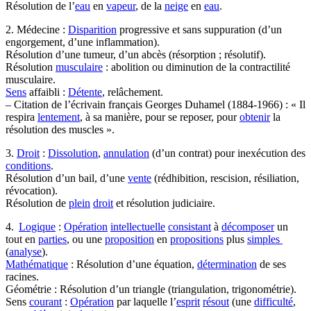
Résolution de l’
eau
en
vapeur
, de la
neige
en
eau
.
2. Médecine :
Disparition
progressive et sans suppuration (d’un
engorgement, d’une inflammation).
Résolution d’une tumeur, d’un abcès (résorption ; résolutif).
Résolution
musculaire
: abolition ou diminution de la contractilité
musculaire.
Sens
affaibli :
Détente
, relâchement.
– Citation de l’écrivain français Georges Duhamel (1884-1966) : « Il
respira
lentement
, à sa manière, pour se reposer, pour
obtenir
la
résolution des muscles ».
3.
Droit
:
Dissolution
,
annulation
(d’un contrat) pour inexécution des
conditions
.
Résolution d’un bail, d’une
vente
(rédhibition, rescision, résiliation,
révocation).
Résolution de
plein
droit
et résolution judiciaire.
4.
Logique
:
Opération
intellectuelle
consistant
à
décomposer
un
tout en
parties
, ou une
proposition
en
propositions
plus
simples
(
analyse
).
Mathématique
: Résolution d’une équation,
détermination
de ses
racines.
Géométrie : Résolution d’un triangle (triangulation, trigonométrie).
Sens
courant
:
Opération
par laquelle l’
esprit
résout
(une
difficulté
,