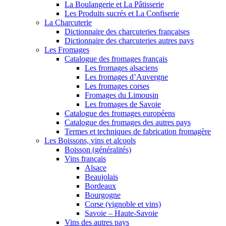
La Boulangerie et La Pâtisserie
Les Produits sucrés et La Confiserie
La Charcuterie
Dictionnaire des charcuteries françaises
Dictionnaire des charcuteries autres pays
Les Fromages
Catalogue des fromages français
Les fromages alsaciens
Les fromages d’Auvergne
Les fromages corses
Fromages du Limousin
Les fromages de Savoie
Catalogue des fromages européens
Catalogue des fromages des autres pays
Termes et techniques de fabrication fromagère
Les Boissons, vins et alcools
Boisson (généralités)
Vins français
Alsace
Beaujolais
Bordeaux
Bourgogne
Corse (vignoble et vins)
Savoie – Haute-Savoie
Vins des autres pays