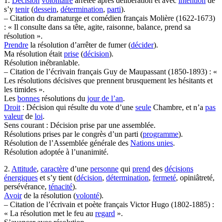
1.
Décision
volontaire
arrêtée après délibération et avec
intention
de
s’y
tenir
(
dessein
,
détermination
,
parti
).
– Citation du dramaturge et comédien français Molière (1622-1673)
: « Il consulte dans sa tête, agite, raisonne, balance, prend sa
résolution ».
Prendre
la résolution d’arrêter de fumer (
décider
).
Ma résolution était
prise
(
décision
).
Résolution inébranlable.
– Citation de l’écrivain français Guy de Maupassant (1850-1893) : «
Les résolutions décisives que prennent brusquement les hésitants et
les timides ».
Les
bonnes
résolutions du
jour de l’an
.
Droit
: Décision qui résulte du vote d’une
seule
Chambre, et n’a
pas
valeur
de
loi
.
Sens courant : Décision prise par une assemblée.
Résolutions prises par le congrès d’un parti (
programme
).
Résolution de l’Assemblée générale des
Nations unies
.
Résolution adoptée à l’unanimité.
2.
Attitude
,
caractère
d’une
personne
qui
prend
des
décisions
énergiques
et s’y tient (
décision
,
détermination
,
fermeté
, opiniâtreté,
persévérance,
ténacité
).
Avoir
de la résolution (
volonté
).
– Citation de l’écrivain et poète français Victor Hugo (1802-1885) :
« La résolution met le feu au
regard
».