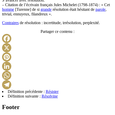
S’avancer avec résolution.
– Citation de l’écrivain français Jules Michelet (1798-1874) : « Cet
homme
[Turenne] de si
grande
résolution était hésitant de
parole
,
trivial, ennuyeux, filandreux ».
Contraires
de résolution : incertitude, irrésolution, perplexité.
Partager ce contenu :
Facebook
X
Pinterest
LinkedIn
WhatsApp
Définition précédente :
Résister
Telegram
Définition suivante :
Résolvine
Footer