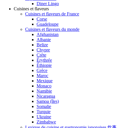
Diner Lingo
Cuisines et flaveurs
Cuisines et flaveurs de France
Corse
Guadeloupe
Cuisines et flaveurs du monde
Afghanistan
Albanie
Belize
Chypre
Crète
Érythrée
Éthiopie
Grèce
Maroc
Mexique
Monaco
Namibie
Nicaragua
Samoa (îles)
Somalie
Turquie
Ukraine
Zimbabwe
Lexique de cuisine et gastronomie japonaises 炊事