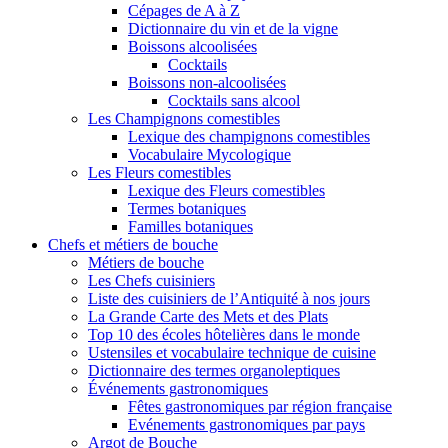
Cépages de A à Z
Dictionnaire du vin et de la vigne
Boissons alcoolisées
Cocktails
Boissons non-alcoolisées
Cocktails sans alcool
Les Champignons comestibles
Lexique des champignons comestibles
Vocabulaire Mycologique
Les Fleurs comestibles
Lexique des Fleurs comestibles
Termes botaniques
Familles botaniques
Chefs et métiers de bouche
Métiers de bouche
Les Chefs cuisiniers
Liste des cuisiniers de l’Antiquité à nos jours
La Grande Carte des Mets et des Plats
Top 10 des écoles hôtelières dans le monde
Ustensiles et vocabulaire technique de cuisine
Dictionnaire des termes organoleptiques
Événements gastronomiques
Fêtes gastronomiques par région française
Evénements gastronomiques par pays
Argot de Bouche