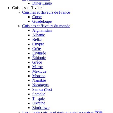
Diner Lingo
Cuisines et flaveurs
Cuisines et flaveurs de France
Corse
Guadeloupe
Cuisines et flaveurs du monde
Afghanistan
Albanie
Belize
Chypre
Crète
Érythrée
Éthiopie
Grèce
Maroc
Mexique
Monaco
Namibie
Nicaragua
Samoa (îles)
Somalie
Turquie
Ukraine
Zimbabwe
Lexique de cuisine et gastronomie japonaises 炊事