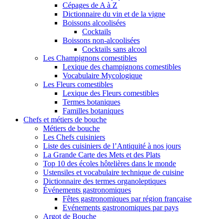
Cépages de A à Z
Dictionnaire du vin et de la vigne
Boissons alcoolisées
Cocktails
Boissons non-alcoolisées
Cocktails sans alcool
Les Champignons comestibles
Lexique des champignons comestibles
Vocabulaire Mycologique
Les Fleurs comestibles
Lexique des Fleurs comestibles
Termes botaniques
Familles botaniques
Chefs et métiers de bouche
Métiers de bouche
Les Chefs cuisiniers
Liste des cuisiniers de l’Antiquité à nos jours
La Grande Carte des Mets et des Plats
Top 10 des écoles hôtelières dans le monde
Ustensiles et vocabulaire technique de cuisine
Dictionnaire des termes organoleptiques
Événements gastronomiques
Fêtes gastronomiques par région française
Evénements gastronomiques par pays
Argot de Bouche