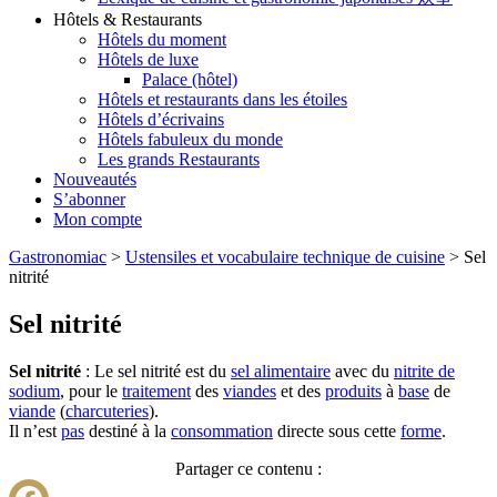
Hôtels & Restaurants
Hôtels du moment
Hôtels de luxe
Palace (hôtel)
Hôtels et restaurants dans les étoiles
Hôtels d’écrivains
Hôtels fabuleux du monde
Les grands Restaurants
Nouveautés
S’abonner
Mon compte
Gastronomiac
>
Ustensiles et vocabulaire technique de cuisine
>
Sel
nitrité
Sel nitrité
Sel nitrité
: Le sel nitrité est du
sel alimentaire
avec du
nitrite de
sodium
, pour le
traitement
des
viandes
et des
produits
à
base
de
viande
(
charcuteries
).
Il n’est
pas
destiné à la
consommation
directe sous cette
forme
.
Partager ce contenu :