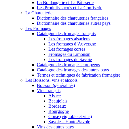
La Boulangerie et La Pâtisserie
Les Produits sucrés et La Confiserie
La Charcuterie
Dictionnaire des charcuteries françaises
Dictionnaire des charcuteries autres pays
Les Fromages
Catalogue des fromages français
Les fromages alsaciens
Les fromages d’Auvergne
Les fromages corses
Fromages du Limousin
Les fromages de Savoie
Catalogue des fromages européens
Catalogue des fromages des autres pays
Termes et techniques de fabrication fromagère
Les Boissons, vins et alcools
Boisson (généralités)
Vins français
Alsace
Beaujolais
Bordeaux
Bourgogne
Corse (vignoble et vins)
Savoie – Haute-Savoie
Vins des autres pays