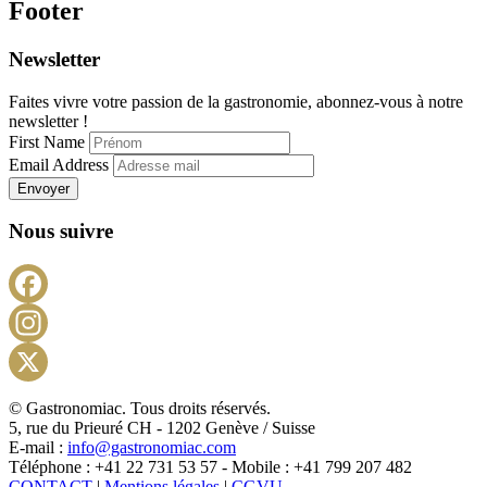
Footer
Newsletter
Faites vivre votre passion de la gastronomie, abonnez-vous à notre
newsletter !
First Name
Email Address
Envoyer
Nous suivre
Facebook
Instagram
X
© Gastronomiac. Tous droits réservés.
5, rue du Prieuré CH - 1202 Genève / Suisse
E-mail :
info@gastronomiac.com
Téléphone : +41 22 731 53 57 - Mobile : +41 799 207 482
CONTACT
|
Mentions légales
|
CGVU