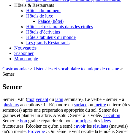
Hôtels & Restaurants
Hôtels du moment
Hôtels de luxe
Palace (hôtel)
Hôtels et restaurants dans les étoiles
Hôtels d’écrivains
Hôtels fabuleux du monde
Les grands Restaurants
Nouveautés
S’abonner
Mon compte
Gastronomiac
>
Ustensiles et vocabulaire technique de cuisine
>
Semer
Semer
Semer : v.tr. (
mot
venant
du
latin
seminare). Le verbe « semer » a
plusieurs
acceptions : 1. Répandre en
surface
ou
mettre
en terre (des
semences) après une préparation appropriée du sol. Semer des
graines et planter un arbre. Absolu : Semer à la volée.
Locution
:
Semer le
bon
grain : répandre de bons
principes
, des
idées
fructueuses. Récolter ce qu'on a semé :
avoir
les
résultats
(mauvais)
qu'on mérite.
Proverbe
: Qui sème le vent récolte la tempête. Semer