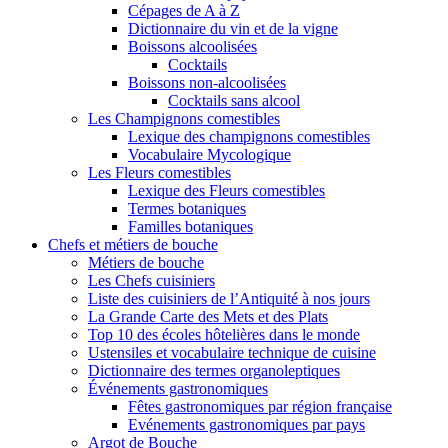
Cépages de A à Z
Dictionnaire du vin et de la vigne
Boissons alcoolisées
Cocktails
Boissons non-alcoolisées
Cocktails sans alcool
Les Champignons comestibles
Lexique des champignons comestibles
Vocabulaire Mycologique
Les Fleurs comestibles
Lexique des Fleurs comestibles
Termes botaniques
Familles botaniques
Chefs et métiers de bouche
Métiers de bouche
Les Chefs cuisiniers
Liste des cuisiniers de l’Antiquité à nos jours
La Grande Carte des Mets et des Plats
Top 10 des écoles hôtelières dans le monde
Ustensiles et vocabulaire technique de cuisine
Dictionnaire des termes organoleptiques
Événements gastronomiques
Fêtes gastronomiques par région française
Evénements gastronomiques par pays
Argot de Bouche