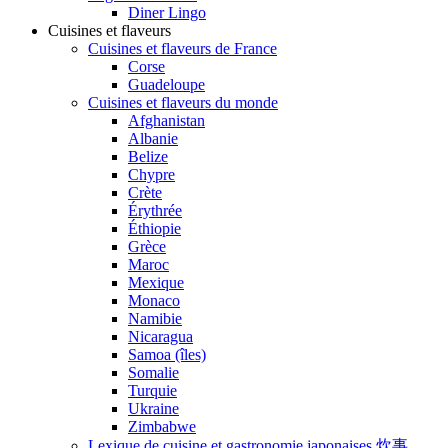
Diner Lingo
Cuisines et flaveurs
Cuisines et flaveurs de France
Corse
Guadeloupe
Cuisines et flaveurs du monde
Afghanistan
Albanie
Belize
Chypre
Crète
Érythrée
Éthiopie
Grèce
Maroc
Mexique
Monaco
Namibie
Nicaragua
Samoa (îles)
Somalie
Turquie
Ukraine
Zimbabwe
Lexique de cuisine et gastronomie japonaises 炊事