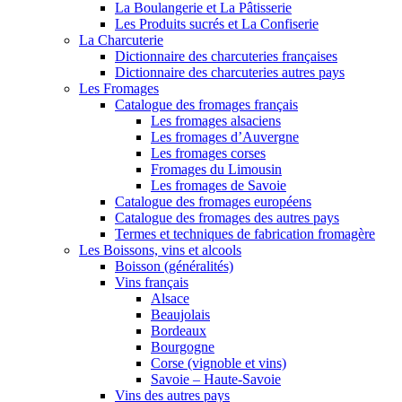
La Boulangerie et La Pâtisserie
Les Produits sucrés et La Confiserie
La Charcuterie
Dictionnaire des charcuteries françaises
Dictionnaire des charcuteries autres pays
Les Fromages
Catalogue des fromages français
Les fromages alsaciens
Les fromages d’Auvergne
Les fromages corses
Fromages du Limousin
Les fromages de Savoie
Catalogue des fromages européens
Catalogue des fromages des autres pays
Termes et techniques de fabrication fromagère
Les Boissons, vins et alcools
Boisson (généralités)
Vins français
Alsace
Beaujolais
Bordeaux
Bourgogne
Corse (vignoble et vins)
Savoie – Haute-Savoie
Vins des autres pays