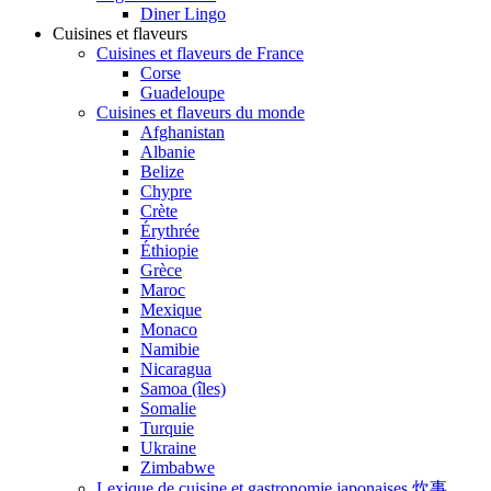
Diner Lingo
Cuisines et flaveurs
Cuisines et flaveurs de France
Corse
Guadeloupe
Cuisines et flaveurs du monde
Afghanistan
Albanie
Belize
Chypre
Crète
Érythrée
Éthiopie
Grèce
Maroc
Mexique
Monaco
Namibie
Nicaragua
Samoa (îles)
Somalie
Turquie
Ukraine
Zimbabwe
Lexique de cuisine et gastronomie japonaises 炊事