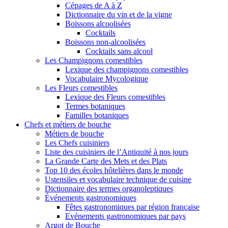
Cépages de A à Z
Dictionnaire du vin et de la vigne
Boissons alcoolisées
Cocktails
Boissons non-alcoolisées
Cocktails sans alcool
Les Champignons comestibles
Lexique des champignons comestibles
Vocabulaire Mycologique
Les Fleurs comestibles
Lexique des Fleurs comestibles
Termes botaniques
Familles botaniques
Chefs et métiers de bouche
Métiers de bouche
Les Chefs cuisiniers
Liste des cuisiniers de l’Antiquité à nos jours
La Grande Carte des Mets et des Plats
Top 10 des écoles hôtelières dans le monde
Ustensiles et vocabulaire technique de cuisine
Dictionnaire des termes organoleptiques
Événements gastronomiques
Fêtes gastronomiques par région française
Evénements gastronomiques par pays
Argot de Bouche