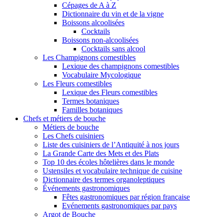
Cépages de A à Z
Dictionnaire du vin et de la vigne
Boissons alcoolisées
Cocktails
Boissons non-alcoolisées
Cocktails sans alcool
Les Champignons comestibles
Lexique des champignons comestibles
Vocabulaire Mycologique
Les Fleurs comestibles
Lexique des Fleurs comestibles
Termes botaniques
Familles botaniques
Chefs et métiers de bouche
Métiers de bouche
Les Chefs cuisiniers
Liste des cuisiniers de l’Antiquité à nos jours
La Grande Carte des Mets et des Plats
Top 10 des écoles hôtelières dans le monde
Ustensiles et vocabulaire technique de cuisine
Dictionnaire des termes organoleptiques
Événements gastronomiques
Fêtes gastronomiques par région française
Evénements gastronomiques par pays
Argot de Bouche