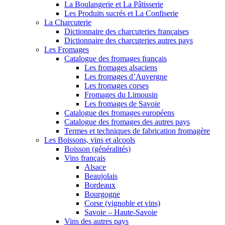
La Boulangerie et La Pâtisserie
Les Produits sucrés et La Confiserie
La Charcuterie
Dictionnaire des charcuteries françaises
Dictionnaire des charcuteries autres pays
Les Fromages
Catalogue des fromages français
Les fromages alsaciens
Les fromages d’Auvergne
Les fromages corses
Fromages du Limousin
Les fromages de Savoie
Catalogue des fromages européens
Catalogue des fromages des autres pays
Termes et techniques de fabrication fromagère
Les Boissons, vins et alcools
Boisson (généralités)
Vins français
Alsace
Beaujolais
Bordeaux
Bourgogne
Corse (vignoble et vins)
Savoie – Haute-Savoie
Vins des autres pays