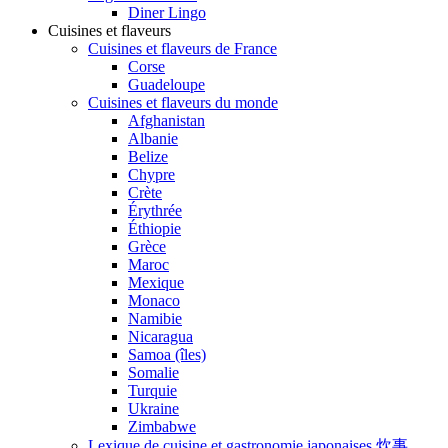
Diner Lingo
Cuisines et flaveurs
Cuisines et flaveurs de France
Corse
Guadeloupe
Cuisines et flaveurs du monde
Afghanistan
Albanie
Belize
Chypre
Crète
Érythrée
Éthiopie
Grèce
Maroc
Mexique
Monaco
Namibie
Nicaragua
Samoa (îles)
Somalie
Turquie
Ukraine
Zimbabwe
Lexique de cuisine et gastronomie japonaises 炊事