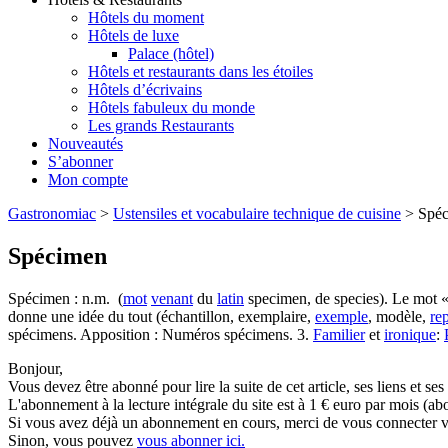
Hôtels du moment
Hôtels de luxe
Palace (hôtel)
Hôtels et restaurants dans les étoiles
Hôtels d’écrivains
Hôtels fabuleux du monde
Les grands Restaurants
Nouveautés
S’abonner
Mon compte
Gastronomiac
>
Ustensiles et vocabulaire technique de cuisine
>
Spé
Spécimen
Spécimen : n.m. (
mot
venant
du
latin
specimen, de species). Le mot 
donne une idée du tout (échantillon, exemplaire,
exemple
, modèle,
re
spécimens. Apposition : Numéros spécimens. 3.
Familier
et
ironique
:
Bonjour,
Vous devez être abonné pour lire la suite de cet article, ses liens et se
L'abonnement à la lecture intégrale du site est à 1 € euro par mois 
Si vous avez déjà un abonnement en cours, merci de vous connecter vi
Sinon, vous pouvez
vous abonner ici.