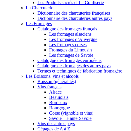
Les Produits sucrés et La Confiserie
La Charcuterie
Dictionnaire des charcuteries françaises
Dictionnaire des charcuteries autres pays
Les Fromages
Catalogue des fromages français
Les fromages alsaciens
Les fromages d’Auvergne
Les fromages corses
Fromages du Limousin
Les fromages de Savoie
Catalogue des fromages européens
Catalogue des fromages des autres pays
Termes et techniques de fabrication fromagère
Les Boissons, vins et alcools
Boisson (généralités)
Vins français
Alsace
Beaujolais
Bordeaux
Bourgogne
Corse (vignoble et vins)
Savoie – Haute-Savoie
Vins des autres pays
Cépages de A à Z