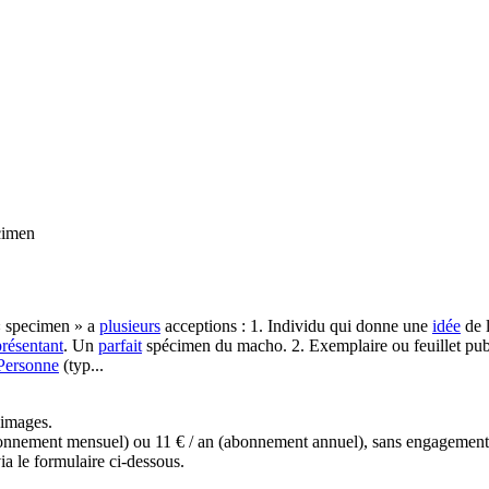
cimen
« specimen » a
plusieurs
acceptions : 1. Individu qui donne une
idée
de l
présentant
. Un
parfait
spécimen du macho. 2. Exemplaire ou feuillet public
Personne
(typ...
s images.
(abonnement mensuel) ou 11 € / an (abonnement annuel), sans engagemen
a le formulaire ci-dessous.