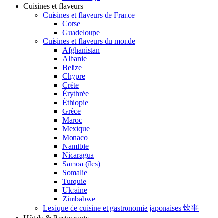
Cuisines et flaveurs
Cuisines et flaveurs de France
Corse
Guadeloupe
Cuisines et flaveurs du monde
Afghanistan
Albanie
Belize
Chypre
Crète
Érythrée
Éthiopie
Grèce
Maroc
Mexique
Monaco
Namibie
Nicaragua
Samoa (îles)
Somalie
Turquie
Ukraine
Zimbabwe
Lexique de cuisine et gastronomie japonaises 炊事
Hôtels & Restaurants