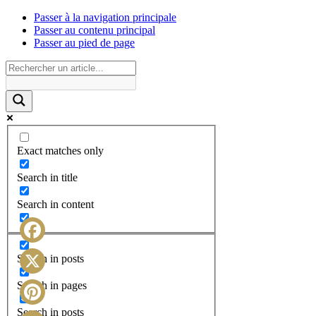
Passer à la navigation principale
Passer au contenu principal
Passer au pied de page
Exact matches only
Search in title
Search in content
Facebook
Search in posts
X
Search in pages
Search in posts
Pinterest