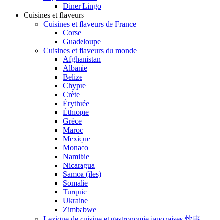
Diner Lingo
Cuisines et flaveurs
Cuisines et flaveurs de France
Corse
Guadeloupe
Cuisines et flaveurs du monde
Afghanistan
Albanie
Belize
Chypre
Crète
Érythrée
Éthiopie
Grèce
Maroc
Mexique
Monaco
Namibie
Nicaragua
Samoa (îles)
Somalie
Turquie
Ukraine
Zimbabwe
Lexique de cuisine et gastronomie japonaises 炊事