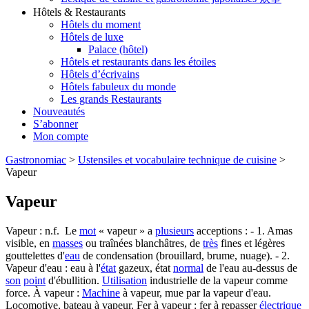
Hôtels & Restaurants
Hôtels du moment
Hôtels de luxe
Palace (hôtel)
Hôtels et restaurants dans les étoiles
Hôtels d’écrivains
Hôtels fabuleux du monde
Les grands Restaurants
Nouveautés
S’abonner
Mon compte
Gastronomiac
>
Ustensiles et vocabulaire technique de cuisine
>
Vapeur
Vapeur
Vapeur : n.f. Le
mot
« vapeur » a
plusieurs
acceptions : - 1. Amas
visible, en
masses
ou traînées blanchâtres, de
très
fines et légères
gouttelettes d'
eau
de condensation (brouillard, brume, nuage). - 2.
Vapeur d'eau : eau à l'
état
gazeux, état
normal
de l'eau au-dessus de
son
point
d'ébullition.
Utilisation
industrielle de la vapeur comme
force. À vapeur :
Machine
à vapeur, mue par la vapeur d'eau.
Locomotive, bateau à vapeur. Fer à vapeur : fer à repasser
électrique