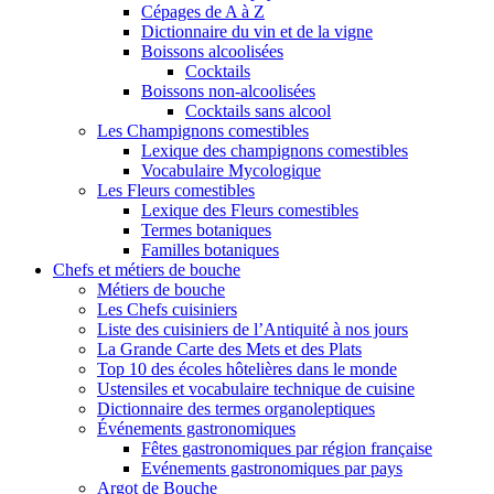
Cépages de A à Z
Dictionnaire du vin et de la vigne
Boissons alcoolisées
Cocktails
Boissons non-alcoolisées
Cocktails sans alcool
Les Champignons comestibles
Lexique des champignons comestibles
Vocabulaire Mycologique
Les Fleurs comestibles
Lexique des Fleurs comestibles
Termes botaniques
Familles botaniques
Chefs et métiers de bouche
Métiers de bouche
Les Chefs cuisiniers
Liste des cuisiniers de l’Antiquité à nos jours
La Grande Carte des Mets et des Plats
Top 10 des écoles hôtelières dans le monde
Ustensiles et vocabulaire technique de cuisine
Dictionnaire des termes organoleptiques
Événements gastronomiques
Fêtes gastronomiques par région française
Evénements gastronomiques par pays
Argot de Bouche