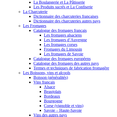
La Boulangerie et La Pâtisserie
Les Produits sucrés et La Confiserie
La Charcuterie
Dictionnaire des charcuteries françaises
Dictionnaire des charcuteries autres pays
Les Fromages
Catalogue des fromages français
Les fromages alsaciens
Les fromages d’Auvergne
Les fromages corses
Fromages du Limousin
Les fromages de Savoie
Catalogue des fromages européens
Catalogue des fromages des autres pays
Termes et techniques de fabrication fromagère
Les Boissons, vins et alcools
Boisson (généralités)
Vins français
Alsace
Beaujolais
Bordeaux
Bourgogne
Corse (vignoble et vins)
Savoie – Haute-Savoie
Vins des autres pays