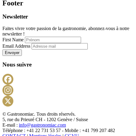
Footer
Newsletter
Faites vivre votre passion de la gastronomie, abonnez-vous à notre
newsletter !
First Name
Email Address
Envoyer
Nous suivre
Facebook
Instagram
X
© Gastronomiac. Tous droits réservés.
5, rue du Prieuré CH - 1202 Genève / Suisse
E-mail :
info@gastronomiac.com
Téléphone : +41 22 731 53 57 - Mobile : +41 799 207 482
CONTACT
|
Mentions légales
|
CGVU