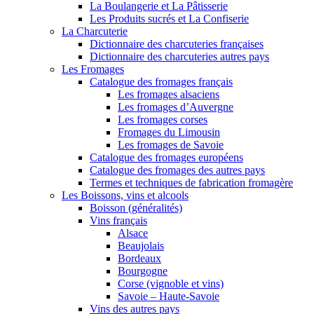
La Boulangerie et La Pâtisserie
Les Produits sucrés et La Confiserie
La Charcuterie
Dictionnaire des charcuteries françaises
Dictionnaire des charcuteries autres pays
Les Fromages
Catalogue des fromages français
Les fromages alsaciens
Les fromages d’Auvergne
Les fromages corses
Fromages du Limousin
Les fromages de Savoie
Catalogue des fromages européens
Catalogue des fromages des autres pays
Termes et techniques de fabrication fromagère
Les Boissons, vins et alcools
Boisson (généralités)
Vins français
Alsace
Beaujolais
Bordeaux
Bourgogne
Corse (vignoble et vins)
Savoie – Haute-Savoie
Vins des autres pays