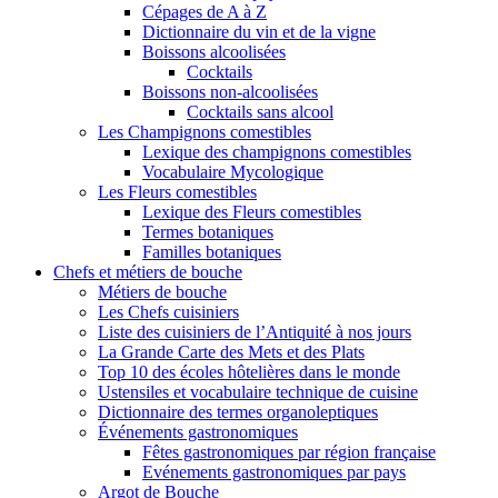
Cépages de A à Z
Dictionnaire du vin et de la vigne
Boissons alcoolisées
Cocktails
Boissons non-alcoolisées
Cocktails sans alcool
Les Champignons comestibles
Lexique des champignons comestibles
Vocabulaire Mycologique
Les Fleurs comestibles
Lexique des Fleurs comestibles
Termes botaniques
Familles botaniques
Chefs et métiers de bouche
Métiers de bouche
Les Chefs cuisiniers
Liste des cuisiniers de l’Antiquité à nos jours
La Grande Carte des Mets et des Plats
Top 10 des écoles hôtelières dans le monde
Ustensiles et vocabulaire technique de cuisine
Dictionnaire des termes organoleptiques
Événements gastronomiques
Fêtes gastronomiques par région française
Evénements gastronomiques par pays
Argot de Bouche