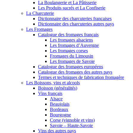
La Boulangerie et La Pâtisserie
Les Produits sucrés et La Confiserie
La Charcuterie
Dictionnaire des charcuteries françaises
Dictionnaire des charcuteries autres pays
Les Fromages
Catalogue des fromages français
Les fromages alsaciens
Les fromages d’Auvergne
Les fromages corses
Fromages du Limousin
Les fromages de Savoie
Catalogue des fromages européens
Catalogue des fromages des autres pays
Termes et techniques de fabrication fromagère
Les Boissons, vins et alcools
Boisson (généralités)
Vins français
Alsace
Beaujolais
Bordeaux
Bourgogne
Corse (vignoble et vins)
Savoie – Haute-Savoie
Vins des autres pays