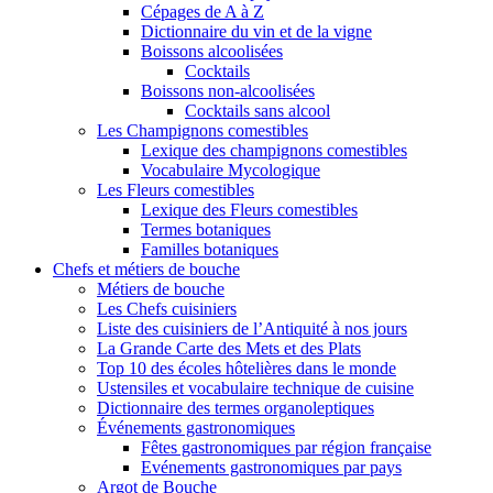
Cépages de A à Z
Dictionnaire du vin et de la vigne
Boissons alcoolisées
Cocktails
Boissons non-alcoolisées
Cocktails sans alcool
Les Champignons comestibles
Lexique des champignons comestibles
Vocabulaire Mycologique
Les Fleurs comestibles
Lexique des Fleurs comestibles
Termes botaniques
Familles botaniques
Chefs et métiers de bouche
Métiers de bouche
Les Chefs cuisiniers
Liste des cuisiniers de l’Antiquité à nos jours
La Grande Carte des Mets et des Plats
Top 10 des écoles hôtelières dans le monde
Ustensiles et vocabulaire technique de cuisine
Dictionnaire des termes organoleptiques
Événements gastronomiques
Fêtes gastronomiques par région française
Evénements gastronomiques par pays
Argot de Bouche