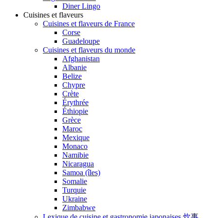
Diner Lingo
Cuisines et flaveurs
Cuisines et flaveurs de France
Corse
Guadeloupe
Cuisines et flaveurs du monde
Afghanistan
Albanie
Belize
Chypre
Crète
Érythrée
Éthiopie
Grèce
Maroc
Mexique
Monaco
Namibie
Nicaragua
Samoa (îles)
Somalie
Turquie
Ukraine
Zimbabwe
Lexique de cuisine et gastronomie japonaises 炊事