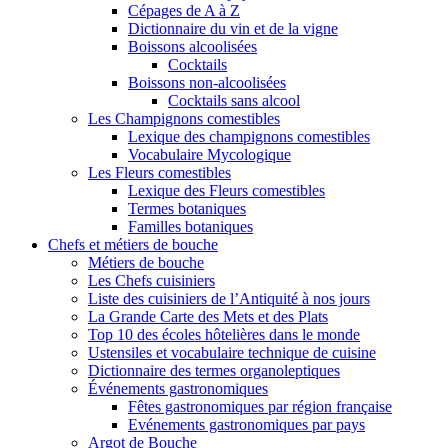
Cépages de A à Z
Dictionnaire du vin et de la vigne
Boissons alcoolisées
Cocktails
Boissons non-alcoolisées
Cocktails sans alcool
Les Champignons comestibles
Lexique des champignons comestibles
Vocabulaire Mycologique
Les Fleurs comestibles
Lexique des Fleurs comestibles
Termes botaniques
Familles botaniques
Chefs et métiers de bouche
Métiers de bouche
Les Chefs cuisiniers
Liste des cuisiniers de l’Antiquité à nos jours
La Grande Carte des Mets et des Plats
Top 10 des écoles hôtelières dans le monde
Ustensiles et vocabulaire technique de cuisine
Dictionnaire des termes organoleptiques
Événements gastronomiques
Fêtes gastronomiques par région française
Evénements gastronomiques par pays
Argot de Bouche