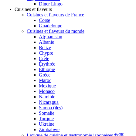
Diner Lingo
Cuisines et flaveurs
Cuisines et flaveurs de France
Corse
Guadeloupe
Cuisines et flaveurs du monde
Afghanistan
Albanie
Belize
Chypre
Crète
Érythrée
Éthiopie
Grèce
Maroc
Mexique
Monaco
Namibie
Nicaragua
Samoa (îles)
Somalie
Turquie
Ukraine
Zimbabwe
Lexique de cuisine et gastronomie japonaises 炊事