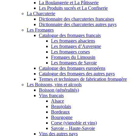
La Boulangerie et La Pâtisserie
Les Produits sucrés et La Confiserie
La Charcuterie
Dictionnaire des charcuteries françaises
Dictionnaire des charcuteries autres pays
Les Fromages
Catalogue des fromages français
Les fromages alsaciens
Les fromages d’Auvergne
Les fromages corses
Fromages du Limousin
Les fromages de Savoie
Catalogue des fromages européens
Catalogue des fromages des autres pays
Termes et techniques de fabrication fromagère
Les Boissons, vins et alcools
Boisson (généralités)
Vins français
Alsace
Beaujolais
Bordeaux
Bourgogne
Corse (vignoble et vins)
Savoie – Haute-Savoie
Vins des autres pays