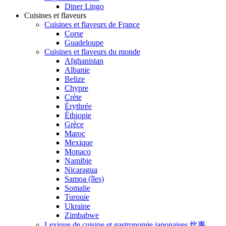
Diner Lingo
Cuisines et flaveurs
Cuisines et flaveurs de France
Corse
Guadeloupe
Cuisines et flaveurs du monde
Afghanistan
Albanie
Belize
Chypre
Crète
Érythrée
Éthiopie
Grèce
Maroc
Mexique
Monaco
Namibie
Nicaragua
Samoa (îles)
Somalie
Turquie
Ukraine
Zimbabwe
Lexique de cuisine et gastronomie japonaises 炊事