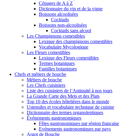
Cépages de A à Z
Dictionnaire du vin et de la vigne
Boissons alcoolisées
Cocktails
Boissons non-alcoolisées
Cocktails sans alcool
Les Champignons comestibles
Lexique des champignons comestibles
Vocabulaire Mycologique
Les Fleurs comestibles
Lexique des Fleurs comestibles
Termes botaniques
Familles botaniques
Chefs et métiers de bouche
Métiers de bouche
Les Chefs cuisiniers
Liste des cuisiniers de l’Antiquité à nos jours
La Grande Carte des Mets et des Plats
Top 10 des écoles hôtelières dans le monde
Ustensiles et vocabulaire technique de cuisine
Dictionnaire des termes organoleptiques
Événements gastronomiques
Fêtes gastronomiques par région française
Evénements gastronomiques par pays
Argot de Bouche