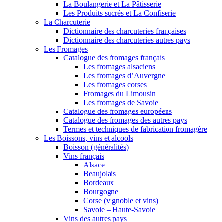
La Boulangerie et La Pâtisserie
Les Produits sucrés et La Confiserie
La Charcuterie
Dictionnaire des charcuteries françaises
Dictionnaire des charcuteries autres pays
Les Fromages
Catalogue des fromages français
Les fromages alsaciens
Les fromages d’Auvergne
Les fromages corses
Fromages du Limousin
Les fromages de Savoie
Catalogue des fromages européens
Catalogue des fromages des autres pays
Termes et techniques de fabrication fromagère
Les Boissons, vins et alcools
Boisson (généralités)
Vins français
Alsace
Beaujolais
Bordeaux
Bourgogne
Corse (vignoble et vins)
Savoie – Haute-Savoie
Vins des autres pays