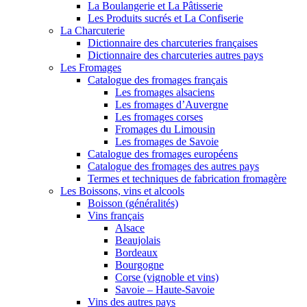
La Boulangerie et La Pâtisserie
Les Produits sucrés et La Confiserie
La Charcuterie
Dictionnaire des charcuteries françaises
Dictionnaire des charcuteries autres pays
Les Fromages
Catalogue des fromages français
Les fromages alsaciens
Les fromages d’Auvergne
Les fromages corses
Fromages du Limousin
Les fromages de Savoie
Catalogue des fromages européens
Catalogue des fromages des autres pays
Termes et techniques de fabrication fromagère
Les Boissons, vins et alcools
Boisson (généralités)
Vins français
Alsace
Beaujolais
Bordeaux
Bourgogne
Corse (vignoble et vins)
Savoie – Haute-Savoie
Vins des autres pays