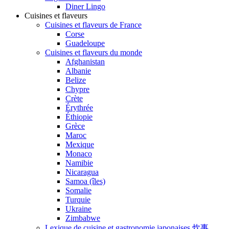
Diner Lingo
Cuisines et flaveurs
Cuisines et flaveurs de France
Corse
Guadeloupe
Cuisines et flaveurs du monde
Afghanistan
Albanie
Belize
Chypre
Crète
Érythrée
Éthiopie
Grèce
Maroc
Mexique
Monaco
Namibie
Nicaragua
Samoa (îles)
Somalie
Turquie
Ukraine
Zimbabwe
Lexique de cuisine et gastronomie japonaises 炊事