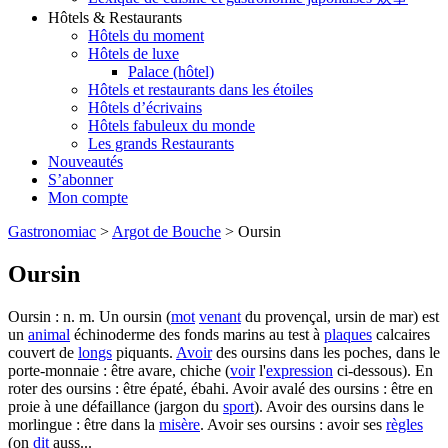
Hôtels & Restaurants
Hôtels du moment
Hôtels de luxe
Palace (hôtel)
Hôtels et restaurants dans les étoiles
Hôtels d’écrivains
Hôtels fabuleux du monde
Les grands Restaurants
Nouveautés
S’abonner
Mon compte
Gastronomiac
>
Argot de Bouche
>
Oursin
Oursin
Oursin : n. m. Un oursin (
mot
venant
du provençal, ursin de mar) est
un
animal
échinoderme des fonds marins au test à
plaques
calcaires
couvert de
longs
piquants.
Avoir
des oursins dans les poches, dans le
porte-monnaie : être avare, chiche (
voir
l'
expression
ci-dessous). En
roter des oursins : être épaté, ébahi. Avoir avalé des oursins : être en
proie à une défaillance (jargon du
sport
). Avoir des oursins dans le
morlingue : être dans la
misère
. Avoir ses oursins : avoir ses
règles
(on
dit
auss...