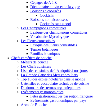
Cépages de A à Z
Dictionnaire du vin et de la vigne
Boissons alcoolisées
Cocktails
Boissons non-alcoolisées
Cocktails sans alcool
Les Champignons comestibles
Lexique des champignons comestibles
Vocabulaire Mycologique
Les Fleurs comestibles
Lexique des Fleurs comestibles
Termes botaniques
Familles botaniques
Chefs et métiers de bouche
Métiers de bouche
Les Chefs cuisiniers
Liste des cuisiniers de l’Antiquité à nos jours
La Grande Carte des Mets et des Plats
Top 10 des écoles hôtelières dans le monde
Ustensiles et vocabulaire technique de cuisine
Dictionnaire des termes organoleptiques
Événements gastronomiques
Fêtes gastronomiques par région française
Evénements gastronomiques par pays
Argot de Bouche