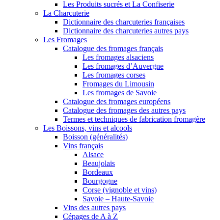
Les Produits sucrés et La Confiserie
La Charcuterie
Dictionnaire des charcuteries françaises
Dictionnaire des charcuteries autres pays
Les Fromages
Catalogue des fromages français
Les fromages alsaciens
Les fromages d’Auvergne
Les fromages corses
Fromages du Limousin
Les fromages de Savoie
Catalogue des fromages européens
Catalogue des fromages des autres pays
Termes et techniques de fabrication fromagère
Les Boissons, vins et alcools
Boisson (généralités)
Vins français
Alsace
Beaujolais
Bordeaux
Bourgogne
Corse (vignoble et vins)
Savoie – Haute-Savoie
Vins des autres pays
Cépages de A à Z