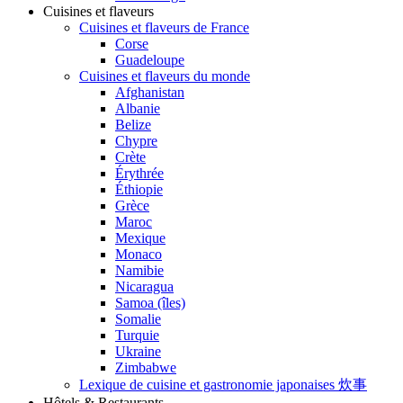
Cuisines et flaveurs
Cuisines et flaveurs de France
Corse
Guadeloupe
Cuisines et flaveurs du monde
Afghanistan
Albanie
Belize
Chypre
Crète
Érythrée
Éthiopie
Grèce
Maroc
Mexique
Monaco
Namibie
Nicaragua
Samoa (îles)
Somalie
Turquie
Ukraine
Zimbabwe
Lexique de cuisine et gastronomie japonaises 炊事
Hôtels & Restaurants