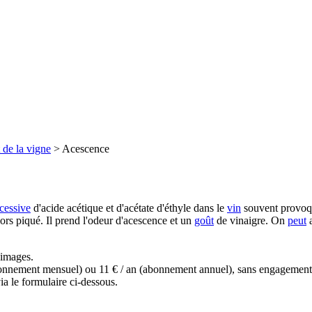
 de la vigne
>
Acescence
cessive
d'acide acétique et d'acétate d'éthyle dans le
vin
souvent provoq
lors piqué. Il prend l'odeur d'acescence et un
goût
de vinaigre. On
peut
a
s images.
(abonnement mensuel) ou 11 € / an (abonnement annuel), sans engagemen
a le formulaire ci-dessous.