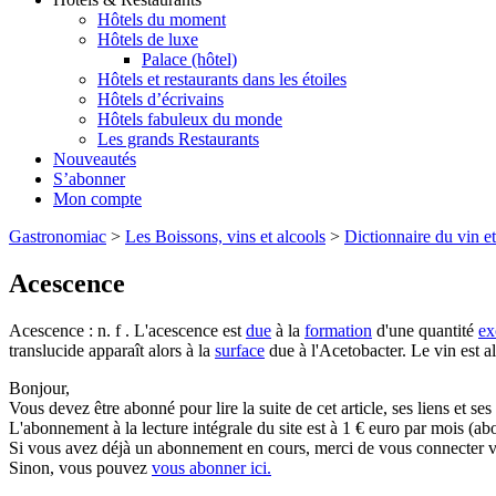
Hôtels du moment
Hôtels de luxe
Palace (hôtel)
Hôtels et restaurants dans les étoiles
Hôtels d’écrivains
Hôtels fabuleux du monde
Les grands Restaurants
Nouveautés
S’abonner
Mon compte
Gastronomiac
>
Les Boissons, vins et alcools
>
Dictionnaire du vin et
Acescence
Acescence : n. f . L'acescence est
due
à la
formation
d'une quantité
ex
translucide apparaît alors à la
surface
due à l'Acetobacter. Le vin est a
Bonjour,
Vous devez être abonné pour lire la suite de cet article, ses liens et se
L'abonnement à la lecture intégrale du site est à 1 € euro par mois 
Si vous avez déjà un abonnement en cours, merci de vous connecter vi
Sinon, vous pouvez
vous abonner ici.