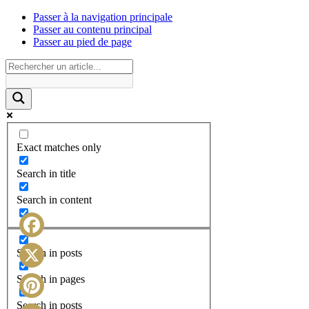
Passer à la navigation principale
Passer au contenu principal
Passer au pied de page
Exact matches only
Search in title
Search in content
Facebook
Search in posts
X
Search in pages
Search in posts
Pinterest