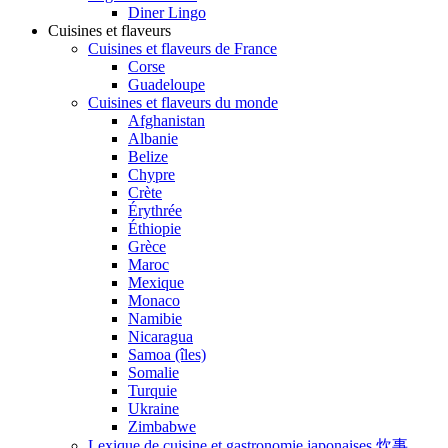
Diner Lingo
Cuisines et flaveurs
Cuisines et flaveurs de France
Corse
Guadeloupe
Cuisines et flaveurs du monde
Afghanistan
Albanie
Belize
Chypre
Crète
Érythrée
Éthiopie
Grèce
Maroc
Mexique
Monaco
Namibie
Nicaragua
Samoa (îles)
Somalie
Turquie
Ukraine
Zimbabwe
Lexique de cuisine et gastronomie japonaises 炊事