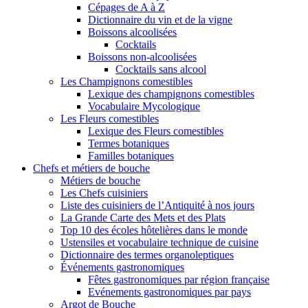
Cépages de A à Z
Dictionnaire du vin et de la vigne
Boissons alcoolisées
Cocktails
Boissons non-alcoolisées
Cocktails sans alcool
Les Champignons comestibles
Lexique des champignons comestibles
Vocabulaire Mycologique
Les Fleurs comestibles
Lexique des Fleurs comestibles
Termes botaniques
Familles botaniques
Chefs et métiers de bouche
Métiers de bouche
Les Chefs cuisiniers
Liste des cuisiniers de l’Antiquité à nos jours
La Grande Carte des Mets et des Plats
Top 10 des écoles hôtelières dans le monde
Ustensiles et vocabulaire technique de cuisine
Dictionnaire des termes organoleptiques
Événements gastronomiques
Fêtes gastronomiques par région française
Evénements gastronomiques par pays
Argot de Bouche