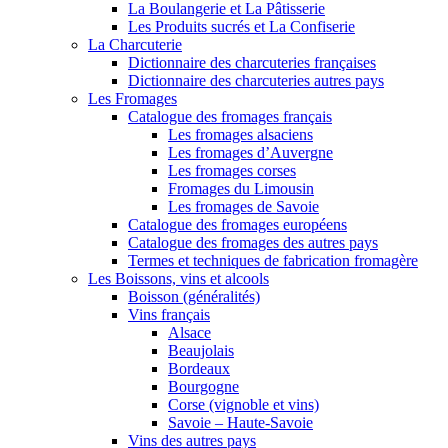
La Boulangerie et La Pâtisserie
Les Produits sucrés et La Confiserie
La Charcuterie
Dictionnaire des charcuteries françaises
Dictionnaire des charcuteries autres pays
Les Fromages
Catalogue des fromages français
Les fromages alsaciens
Les fromages d’Auvergne
Les fromages corses
Fromages du Limousin
Les fromages de Savoie
Catalogue des fromages européens
Catalogue des fromages des autres pays
Termes et techniques de fabrication fromagère
Les Boissons, vins et alcools
Boisson (généralités)
Vins français
Alsace
Beaujolais
Bordeaux
Bourgogne
Corse (vignoble et vins)
Savoie – Haute-Savoie
Vins des autres pays