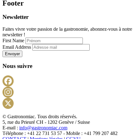
Footer
Newsletter
Faites vivre votre passion de la gastronomie, abonnez-vous à notre
newsletter !
First Name
Email Address
Envoyer
Nous suivre
Facebook
Instagram
X
© Gastronomiac. Tous droits réservés.
5, rue du Prieuré CH - 1202 Genève / Suisse
E-mail :
info@gastronomiac.com
Téléphone : +41 22 731 53 57 - Mobile : +41 799 207 482
CONTACT
|
Mentions légales
|
CGVU