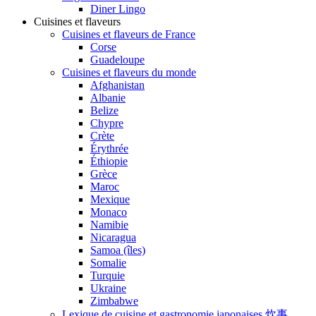
Diner Lingo
Cuisines et flaveurs
Cuisines et flaveurs de France
Corse
Guadeloupe
Cuisines et flaveurs du monde
Afghanistan
Albanie
Belize
Chypre
Crète
Érythrée
Éthiopie
Grèce
Maroc
Mexique
Monaco
Namibie
Nicaragua
Samoa (îles)
Somalie
Turquie
Ukraine
Zimbabwe
Lexique de cuisine et gastronomie japonaises 炊事