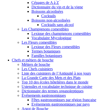
Cépages de A à Z
Dictionnaire du vin et de la vigne
Boissons alcoolisées
Cocktails
Boissons non-alcoolisées
Cocktails sans alcool
Les Champignons comestibles
Lexique des champignons comestibles
Vocabulaire Mycologique
Les Fleurs comestibles
Lexique des Fleurs comestibles
Termes botaniques
Familles botaniques
Chefs et métiers de bouche
Métiers de bouche
Les Chefs cuisiniers
Liste des cuisiniers de l’Antiquité à nos jours
La Grande Carte des Mets et des Plats
Top 10 des écoles hôtelières dans le monde
Ustensiles et vocabulaire technique de cuisine
Dictionnaire des termes organoleptiques
Événements gastronomiques
Fêtes gastronomiques par région française
Evénements gastronomiques par pays
Argot de Bouche