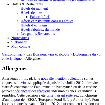
Hôtels & Restaurants
Hôtels du moment
Hôtels de luxe
Palace (hôtel)
Hôtels et restaurants dans les étoiles
Hôtels d’écrivains
Hôtels fabuleux du monde
Les grands Restaurants
Nouveautés
S’abonner
Mon compte
Gastronomiac
>
Les Boissons, vins et alcools
>
Dictionnaire du vin
et de la vigne
>
Allergènes
Allergènes
Allergènes : n. m. pl. Une
nouvelle
mention
obligatoire
sur les
étiquettes de
vin
est appliquée depuis le 1er Juillet 2012 : les vins
clarifiés contenant de l’albumine, du lyzozyme* ou de la caséine
peuvent
déclencher
des
réactions
indésirables chez les individus
sensibles. Cette décision a été
prise
faisant
suite
aux conclusions
d’un
rapport
de l’EFSA (European Food Safety Authorithy). Pour
les vins étiquetés avant le 30 juin 2012, leur commercialisation est