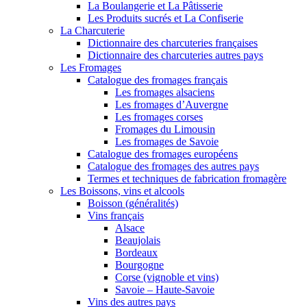
La Boulangerie et La Pâtisserie
Les Produits sucrés et La Confiserie
La Charcuterie
Dictionnaire des charcuteries françaises
Dictionnaire des charcuteries autres pays
Les Fromages
Catalogue des fromages français
Les fromages alsaciens
Les fromages d’Auvergne
Les fromages corses
Fromages du Limousin
Les fromages de Savoie
Catalogue des fromages européens
Catalogue des fromages des autres pays
Termes et techniques de fabrication fromagère
Les Boissons, vins et alcools
Boisson (généralités)
Vins français
Alsace
Beaujolais
Bordeaux
Bourgogne
Corse (vignoble et vins)
Savoie – Haute-Savoie
Vins des autres pays