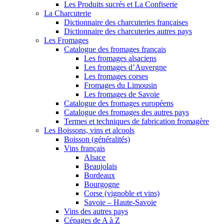
Les Produits sucrés et La Confiserie
La Charcuterie
Dictionnaire des charcuteries françaises
Dictionnaire des charcuteries autres pays
Les Fromages
Catalogue des fromages français
Les fromages alsaciens
Les fromages d’Auvergne
Les fromages corses
Fromages du Limousin
Les fromages de Savoie
Catalogue des fromages européens
Catalogue des fromages des autres pays
Termes et techniques de fabrication fromagère
Les Boissons, vins et alcools
Boisson (généralités)
Vins français
Alsace
Beaujolais
Bordeaux
Bourgogne
Corse (vignoble et vins)
Savoie – Haute-Savoie
Vins des autres pays
Cépages de A à Z