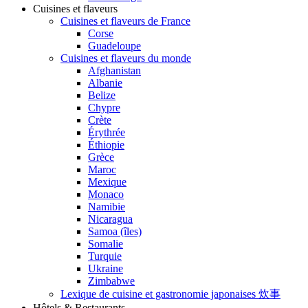
Cuisines et flaveurs
Cuisines et flaveurs de France
Corse
Guadeloupe
Cuisines et flaveurs du monde
Afghanistan
Albanie
Belize
Chypre
Crète
Érythrée
Éthiopie
Grèce
Maroc
Mexique
Monaco
Namibie
Nicaragua
Samoa (îles)
Somalie
Turquie
Ukraine
Zimbabwe
Lexique de cuisine et gastronomie japonaises 炊事
Hôtels & Restaurants