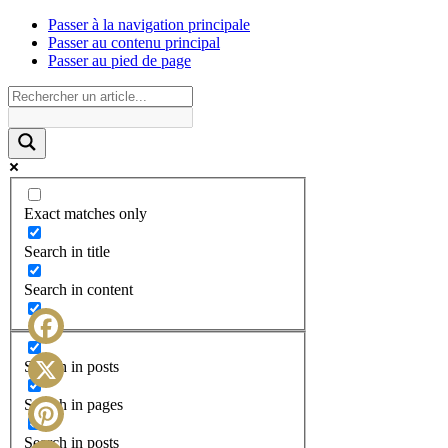
Passer à la navigation principale
Passer au contenu principal
Passer au pied de page
Exact matches only
Search in title
Search in content
Facebook
Search in posts
X
Search in pages
Search in posts
Pinterest