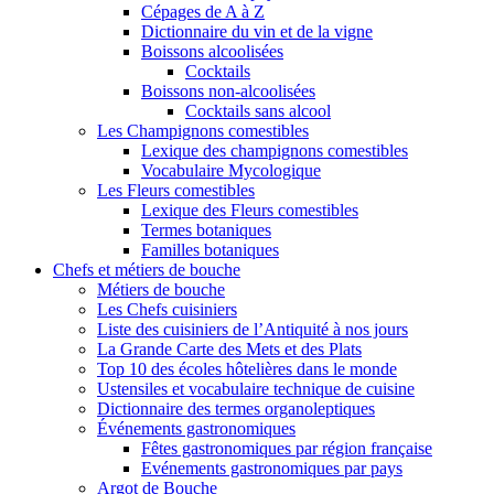
Cépages de A à Z
Dictionnaire du vin et de la vigne
Boissons alcoolisées
Cocktails
Boissons non-alcoolisées
Cocktails sans alcool
Les Champignons comestibles
Lexique des champignons comestibles
Vocabulaire Mycologique
Les Fleurs comestibles
Lexique des Fleurs comestibles
Termes botaniques
Familles botaniques
Chefs et métiers de bouche
Métiers de bouche
Les Chefs cuisiniers
Liste des cuisiniers de l’Antiquité à nos jours
La Grande Carte des Mets et des Plats
Top 10 des écoles hôtelières dans le monde
Ustensiles et vocabulaire technique de cuisine
Dictionnaire des termes organoleptiques
Événements gastronomiques
Fêtes gastronomiques par région française
Evénements gastronomiques par pays
Argot de Bouche