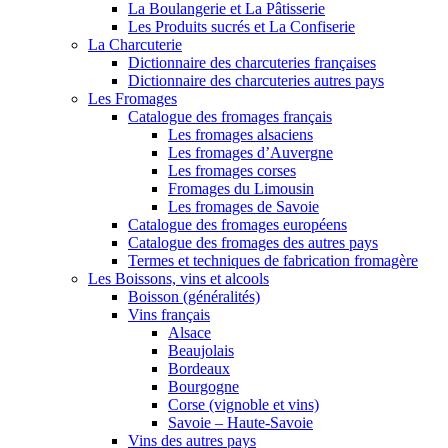
La Boulangerie et La Pâtisserie
Les Produits sucrés et La Confiserie
La Charcuterie
Dictionnaire des charcuteries françaises
Dictionnaire des charcuteries autres pays
Les Fromages
Catalogue des fromages français
Les fromages alsaciens
Les fromages d’Auvergne
Les fromages corses
Fromages du Limousin
Les fromages de Savoie
Catalogue des fromages européens
Catalogue des fromages des autres pays
Termes et techniques de fabrication fromagère
Les Boissons, vins et alcools
Boisson (généralités)
Vins français
Alsace
Beaujolais
Bordeaux
Bourgogne
Corse (vignoble et vins)
Savoie – Haute-Savoie
Vins des autres pays