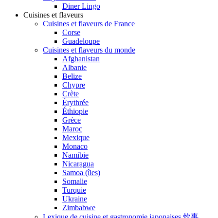
Diner Lingo
Cuisines et flaveurs
Cuisines et flaveurs de France
Corse
Guadeloupe
Cuisines et flaveurs du monde
Afghanistan
Albanie
Belize
Chypre
Crète
Érythrée
Éthiopie
Grèce
Maroc
Mexique
Monaco
Namibie
Nicaragua
Samoa (îles)
Somalie
Turquie
Ukraine
Zimbabwe
Lexique de cuisine et gastronomie japonaises 炊事