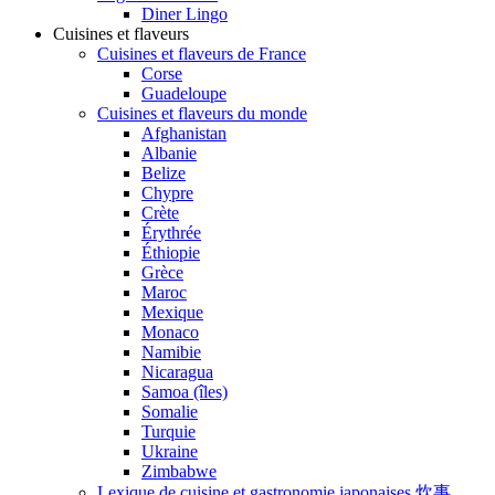
Diner Lingo
Cuisines et flaveurs
Cuisines et flaveurs de France
Corse
Guadeloupe
Cuisines et flaveurs du monde
Afghanistan
Albanie
Belize
Chypre
Crète
Érythrée
Éthiopie
Grèce
Maroc
Mexique
Monaco
Namibie
Nicaragua
Samoa (îles)
Somalie
Turquie
Ukraine
Zimbabwe
Lexique de cuisine et gastronomie japonaises 炊事