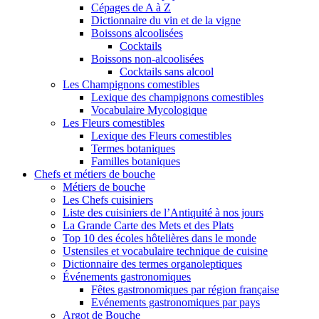
Cépages de A à Z
Dictionnaire du vin et de la vigne
Boissons alcoolisées
Cocktails
Boissons non-alcoolisées
Cocktails sans alcool
Les Champignons comestibles
Lexique des champignons comestibles
Vocabulaire Mycologique
Les Fleurs comestibles
Lexique des Fleurs comestibles
Termes botaniques
Familles botaniques
Chefs et métiers de bouche
Métiers de bouche
Les Chefs cuisiniers
Liste des cuisiniers de l’Antiquité à nos jours
La Grande Carte des Mets et des Plats
Top 10 des écoles hôtelières dans le monde
Ustensiles et vocabulaire technique de cuisine
Dictionnaire des termes organoleptiques
Événements gastronomiques
Fêtes gastronomiques par région française
Evénements gastronomiques par pays
Argot de Bouche