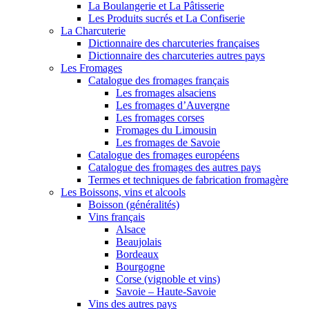
La Boulangerie et La Pâtisserie
Les Produits sucrés et La Confiserie
La Charcuterie
Dictionnaire des charcuteries françaises
Dictionnaire des charcuteries autres pays
Les Fromages
Catalogue des fromages français
Les fromages alsaciens
Les fromages d’Auvergne
Les fromages corses
Fromages du Limousin
Les fromages de Savoie
Catalogue des fromages européens
Catalogue des fromages des autres pays
Termes et techniques de fabrication fromagère
Les Boissons, vins et alcools
Boisson (généralités)
Vins français
Alsace
Beaujolais
Bordeaux
Bourgogne
Corse (vignoble et vins)
Savoie – Haute-Savoie
Vins des autres pays