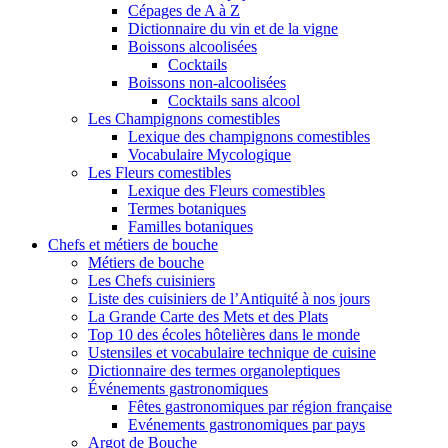
Cépages de A à Z
Dictionnaire du vin et de la vigne
Boissons alcoolisées
Cocktails
Boissons non-alcoolisées
Cocktails sans alcool
Les Champignons comestibles
Lexique des champignons comestibles
Vocabulaire Mycologique
Les Fleurs comestibles
Lexique des Fleurs comestibles
Termes botaniques
Familles botaniques
Chefs et métiers de bouche
Métiers de bouche
Les Chefs cuisiniers
Liste des cuisiniers de l’Antiquité à nos jours
La Grande Carte des Mets et des Plats
Top 10 des écoles hôtelières dans le monde
Ustensiles et vocabulaire technique de cuisine
Dictionnaire des termes organoleptiques
Événements gastronomiques
Fêtes gastronomiques par région française
Evénements gastronomiques par pays
Argot de Bouche