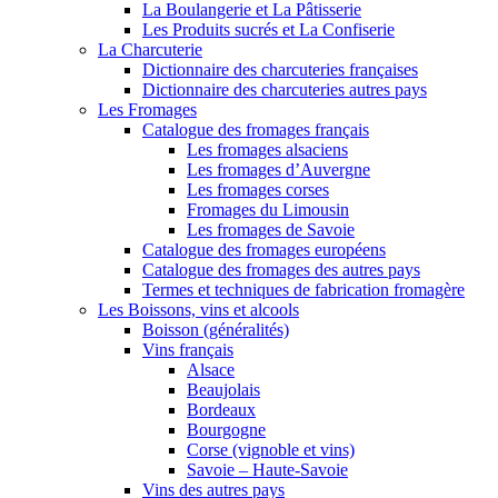
La Boulangerie et La Pâtisserie
Les Produits sucrés et La Confiserie
La Charcuterie
Dictionnaire des charcuteries françaises
Dictionnaire des charcuteries autres pays
Les Fromages
Catalogue des fromages français
Les fromages alsaciens
Les fromages d’Auvergne
Les fromages corses
Fromages du Limousin
Les fromages de Savoie
Catalogue des fromages européens
Catalogue des fromages des autres pays
Termes et techniques de fabrication fromagère
Les Boissons, vins et alcools
Boisson (généralités)
Vins français
Alsace
Beaujolais
Bordeaux
Bourgogne
Corse (vignoble et vins)
Savoie – Haute-Savoie
Vins des autres pays