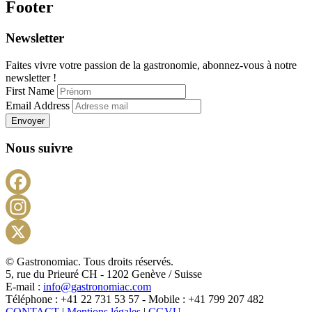
Footer
Newsletter
Faites vivre votre passion de la gastronomie, abonnez-vous à notre
newsletter !
First Name
Email Address
Envoyer
Nous suivre
Facebook
Instagram
X
© Gastronomiac. Tous droits réservés.
5, rue du Prieuré CH - 1202 Genève / Suisse
E-mail :
info@gastronomiac.com
Téléphone : +41 22 731 53 57 - Mobile : +41 799 207 482
CONTACT
|
Mentions légales
|
CGVU