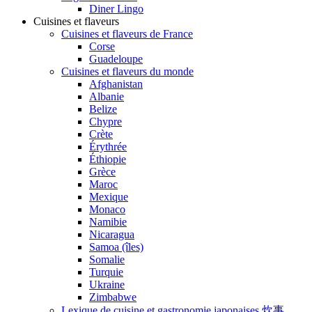
Diner Lingo
Cuisines et flaveurs
Cuisines et flaveurs de France
Corse
Guadeloupe
Cuisines et flaveurs du monde
Afghanistan
Albanie
Belize
Chypre
Crète
Érythrée
Éthiopie
Grèce
Maroc
Mexique
Monaco
Namibie
Nicaragua
Samoa (îles)
Somalie
Turquie
Ukraine
Zimbabwe
Lexique de cuisine et gastronomie japonaises 炊事