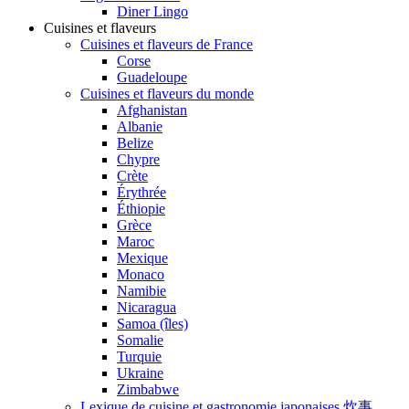
Diner Lingo
Cuisines et flaveurs
Cuisines et flaveurs de France
Corse
Guadeloupe
Cuisines et flaveurs du monde
Afghanistan
Albanie
Belize
Chypre
Crète
Érythrée
Éthiopie
Grèce
Maroc
Mexique
Monaco
Namibie
Nicaragua
Samoa (îles)
Somalie
Turquie
Ukraine
Zimbabwe
Lexique de cuisine et gastronomie japonaises 炊事