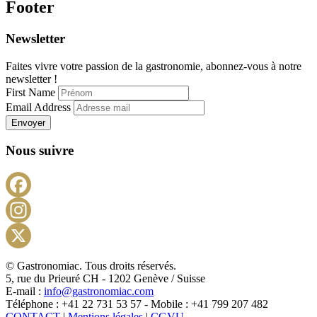
Footer
Newsletter
Faites vivre votre passion de la gastronomie, abonnez-vous à notre
newsletter !
First Name
Email Address
Envoyer
Nous suivre
Facebook
Instagram
X
© Gastronomiac. Tous droits réservés.
5, rue du Prieuré CH - 1202 Genève / Suisse
E-mail :
info@gastronomiac.com
Téléphone : +41 22 731 53 57 - Mobile : +41 799 207 482
CONTACT
|
Mentions légales
|
CGVU