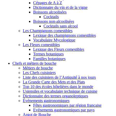
Cépages de A à Z
Dictionnaire du vin et de la vigne
Boissons alcoolisées
Cocktails
Boissons non-alcoolisées
Cocktails sans alcool
Les Champignons comestibles
Lexique des champignons comestibles
Vocabulaire Mycologique
Les Fleurs comestibles
Lexique des Fleurs comestibles
Termes botaniques
Familles botaniques
Chefs et métiers de bouche
Métiers de bouche
Les Chefs cuisiniers
Liste des cuisiniers de l’Antiquité à nos jours
La Grande Carte des Mets et des Plats
Top 10 des écoles hôtelières dans le monde
Ustensiles et vocabulaire technique de cuisine
Dictionnaire des termes organoleptiques
Événements gastronomiques
Fêtes gastronomiques par région française
Evénements gastronomiques par pays
Argot de Bouche