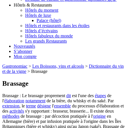
Hôtels & Restaurants
Hôtels du moment
Hôtels de luxe
Palace (hôtel)
Hôtels et restaurants dans les étoiles
Hôtels d’écrivains
Hôtels fabuleux du monde
Les grands Restaurants
Nouveautés
S’abonner
Mon compte
Gastronomiac
>
Les Boissons, vins et alcools
>
Dictionnaire du vin
et de la vigne
>
Brassage
Brassage
Brassage : Le brassage proprement
dit
est l'une des
étapes
de
l'
élaboration
notamment
de la bière, du whisky et du saké. Par
extension
, le
terme
désigne
l'
ensemble
du processus d'élaboration et
des
activités
s'y rapportant : brasseur, brasserie... Il existe deux
méthodes
de brassage : par décoction pratiquée à l'
origine
en
Allemagne (bière) et par infusion pratiquée à l'origine dans les Îles
Britanniques (bière et whisky) ainsi qu'au Japon (saké). Brassage de