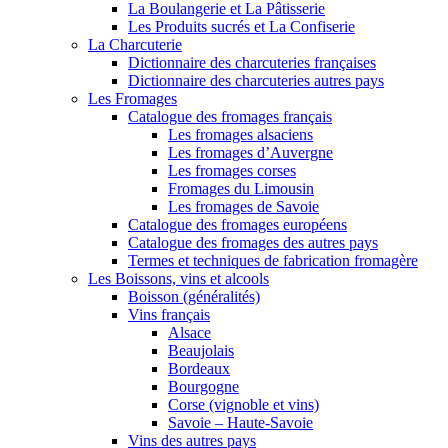
La Boulangerie et La Pâtisserie
Les Produits sucrés et La Confiserie
La Charcuterie
Dictionnaire des charcuteries françaises
Dictionnaire des charcuteries autres pays
Les Fromages
Catalogue des fromages français
Les fromages alsaciens
Les fromages d’Auvergne
Les fromages corses
Fromages du Limousin
Les fromages de Savoie
Catalogue des fromages européens
Catalogue des fromages des autres pays
Termes et techniques de fabrication fromagère
Les Boissons, vins et alcools
Boisson (généralités)
Vins français
Alsace
Beaujolais
Bordeaux
Bourgogne
Corse (vignoble et vins)
Savoie – Haute-Savoie
Vins des autres pays