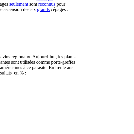
pages
seulement
sont
reconnus
pour
le ascension des six
grands
cépages :
s vins régionaux. Aujourd’hui, les plants
stantes sont utilisées comme porte-greffes
 américaines à ce parasite. En trente ans
ésultats en % :