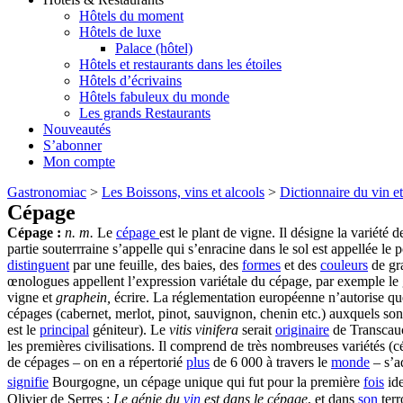
Hôtels du moment
Hôtels de luxe
Palace (hôtel)
Hôtels et restaurants dans les étoiles
Hôtels d’écrivains
Hôtels fabuleux du monde
Les grands Restaurants
Nouveautés
S’abonner
Mon compte
Gastronomiac
>
Les Boissons, vins et alcools
>
Dictionnaire du vin et
Cépage
Cépage :
n. m.
Le
cépage
est le plant de vigne. Il désigne la variété 
partie souterrraine s’appelle qui s’enracine dans le sol est appellée le 
distinguent
par une feuille, des baies, des
formes
et des
couleurs
de gra
œnologues appellent l’expression variétale du cépage, par exemple le
vigne et
graphein,
écrire. La réglementation européenne n’autorise qu
cépages (cabernet, merlot, pinot, sauvignon, chenin etc.) auxquels so
est le
principal
géniteur). Le
vitis vinifera
serait
originaire
de Transcauca
les premières civilisations. Il comprend de très nombreuses variétés (
de cépages – on en a répertorié
plus
de 6 000 à travers le
monde
– s’a
signifie
Bourgogne, un cépage unique qui fut pour la première
fois
ide
Olivier de Serres :
Le génie du
vin
est dans le cépage
, et dans
son
terr