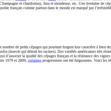
 Champagne et chardonnay, Jura et mondeuse, etc. Une trentaine de cé
gnoble français comme partout dans le monde est marqué par l’irrésistib
nt nombre de petits cépages qui pourtant forgent leur caractère à bien de
xéra (insecte qui détruit les racines). Des variétés américaines très rési
nsi d’associer la qualité des cépages français et la résistance des vignes
ntre 1979 et 2009,
certaines
progressions ont été fulgurantes. Voici les r