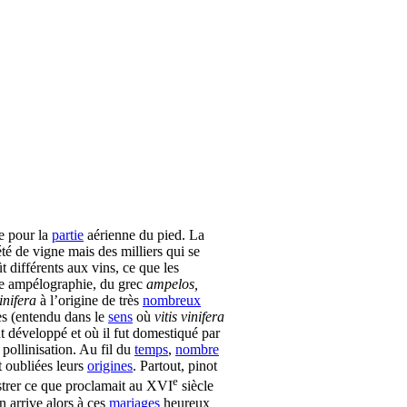
se pour la
partie
aérienne du pied. La
té de vigne mais des milliers qui se
différents aux vins, ce que les
lée ampélographie, du grec
ampelos,
vinifera
à l’origine de très
nombreux
es (entendu dans le
sens
où
vitis vinifera
t développé et où il fut domestiqué par
 pollinisation. Au fil du
temps
,
nombre
t oubliées leurs
origines
. Partout, pinot
e
strer ce que proclamait au XVI
siècle
n arrive alors à ces
mariages
heureux