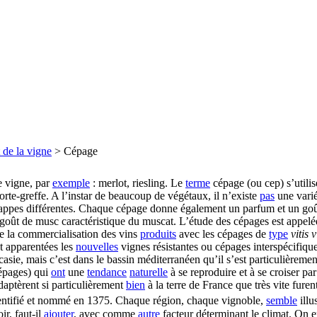
 de la vigne
>
Cépage
de vigne, par
exemple
: merlot, riesling. Le
terme
cépage (ou cep) s’utili
porte-greffe. A l’instar de beaucoup de végétaux, il n’existe
pas
une varié
ppes différentes. Chaque cépage donne également un parfum et un goût 
 goût de musc caractéristique du muscat. L’étude des cépages est appe
e la commercialisation des vins
produits
avec les cépages de
type
vitis 
nt apparentées les
nouvelles
vignes résistantes ou cépages interspécifiqu
sie, mais c’est dans le bassin méditerranéen qu’il s’est particulièremen
cépages) qui
ont
une
tendance
naturelle
à se reproduire et à se croiser par
daptèrent si particulièrement
bien
à la terre de France que très vite furen
ntifié et nommé en 1375. Chaque région, chaque vignoble,
semble
illu
oir, faut-il
ajouter
, avec comme
autre
facteur déterminant le climat. On e