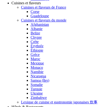
Cuisines et flaveurs
Cuisines et flaveurs de France
Corse
Guadeloupe
Cuisines et flaveurs du monde
Afghanistan
Albanie
Belize
Chypre
Crète
Érythrée
Éthiopie
Grèce
Maroc
Mexique
Monaco
Namibie
Nicaragua
Samoa (îles)
Somalie
Turquie
Ukraine
Zimbabwe
Lexique de cuisine et gastronomie japonaises 炊事
Hôtels & Restaurants