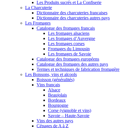
Les Produits sucrés et La Confiserie
La Charcuterie
Dictionnaire des charcuteries françaises
Dictionnaire des charcuteries autres pays
Les Fromages
Catalogue des fromages français
Les fromages alsaciens
Les fromages d’Auvergne
Les fromages corses
Fromages du Limousin
Les fromages de Savoie
Catalogue des fromages européens
Catalogue des fromages des autres pays
Termes et techniques de fabrication fromagère
Les Boissons, vins et alcools
Boisson (généralités)
Vins français
Alsace
Beaujolais
Bordeaux
Bourgogne
Corse (vignoble et vins)
Savoie – Haute-Savoie
Vins des autres pays
Cépages de A à Z