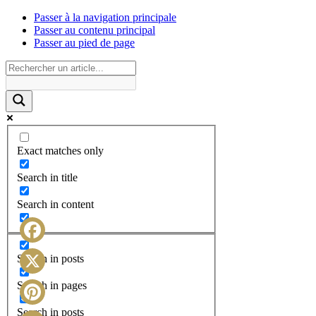
Passer à la navigation principale
Passer au contenu principal
Passer au pied de page
Exact matches only
Search in title
Search in content
Facebook
Search in posts
X
Search in pages
Search in posts
Pinterest