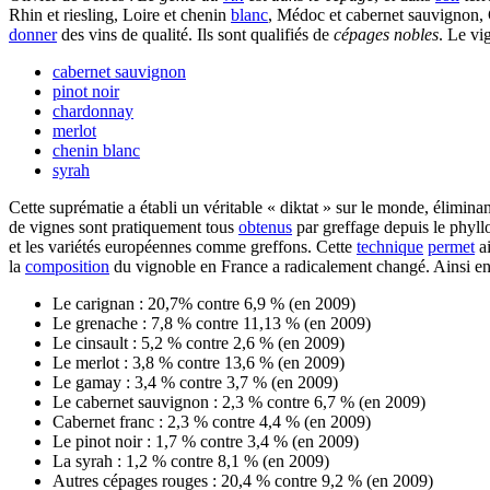
Rhin et riesling, Loire et chenin
blanc
, Médoc et cabernet sauvignon,
donner
des vins de qualité. Ils sont qualifiés de
cépages nobles
. Le vi
cabernet sauvignon
pinot noir
chardonnay
merlot
chenin blanc
syrah
Cette suprématie a établi un véritable « diktat » sur le monde, élimina
de vignes sont pratiquement tous
obtenus
par greffage depuis le phyllo
et les variétés européennes comme greffons. Cette
technique
permet
ai
la
composition
du vignoble en France a radicalement changé. Ainsi e
Le carignan : 20,7% contre 6,9 % (en 2009)
Le grenache : 7,8 % contre 11,13 % (en 2009)
Le cinsault : 5,2 % contre 2,6 % (en 2009)
Le merlot : 3,8 % contre 13,6 % (en 2009)
Le gamay : 3,4 % contre 3,7 % (en 2009)
Le cabernet sauvignon : 2,3 % contre 6,7 % (en 2009)
Cabernet franc : 2,3 % contre 4,4 % (en 2009)
Le pinot noir : 1,7 % contre 3,4 % (en 2009)
La syrah : 1,2 % contre 8,1 % (en 2009)
Autres cépages rouges : 20,4 % contre 9,2 % (en 2009)