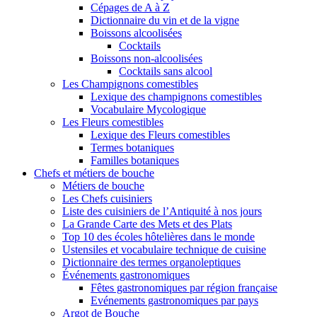
Cépages de A à Z
Dictionnaire du vin et de la vigne
Boissons alcoolisées
Cocktails
Boissons non-alcoolisées
Cocktails sans alcool
Les Champignons comestibles
Lexique des champignons comestibles
Vocabulaire Mycologique
Les Fleurs comestibles
Lexique des Fleurs comestibles
Termes botaniques
Familles botaniques
Chefs et métiers de bouche
Métiers de bouche
Les Chefs cuisiniers
Liste des cuisiniers de l’Antiquité à nos jours
La Grande Carte des Mets et des Plats
Top 10 des écoles hôtelières dans le monde
Ustensiles et vocabulaire technique de cuisine
Dictionnaire des termes organoleptiques
Événements gastronomiques
Fêtes gastronomiques par région française
Evénements gastronomiques par pays
Argot de Bouche