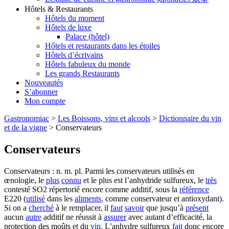
Hôtels & Restaurants
Hôtels du moment
Hôtels de luxe
Palace (hôtel)
Hôtels et restaurants dans les étoiles
Hôtels d’écrivains
Hôtels fabuleux du monde
Les grands Restaurants
Nouveautés
S’abonner
Mon compte
Gastronomiac
>
Les Boissons, vins et alcools
>
Dictionnaire du vin
et de la vigne
>
Conservateurs
Conservateurs
Conservateurs : n. m. pl. Parmi les conservateurs utilisés en
œnologie, le
plus
connu
et le plus est l’anhydride sulfureux, le
très
contesté SO2 répertorié encore comme additif, sous la
référence
E220 (
utilisé
dans les
aliments
, comme conservateur et antioxydant).
Si on a
cherché
à le remplacer, il
faut
savoir
que jusqu’à
présent
aucun
autre
additif ne réussit à
assurer
avec autant d’efficacité, la
protection des moûts et du
vin
. L’anhydre sulfureux
fait
donc encore