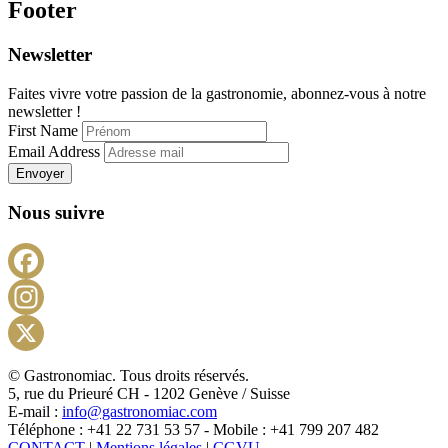
Footer
Newsletter
Faites vivre votre passion de la gastronomie, abonnez-vous à notre
newsletter !
First Name
Email Address
Envoyer
Nous suivre
Facebook
Instagram
X
© Gastronomiac. Tous droits réservés.
5, rue du Prieuré CH - 1202 Genève / Suisse
E-mail :
info@gastronomiac.com
Téléphone : +41 22 731 53 57 - Mobile : +41 799 207 482
CONTACT
|
Mentions légales
|
CGVU