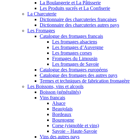
La Boulangerie et La Pâtisserie
Les Produits sucrés et La Confiserie
La Charcuterie
Dictionnaire des charcuteries françaises
Dictionnaire des charcuteries autres pays
Les Fromages
Catalogue des fromages français
Les fromages alsaciens
Les fromages d’Auvergne
Les fromages corses
Fromages du Limousin
Les fromages de Savoie
Catalogue des fromages européens
Catalogue des fromages des autres pays
Termes et techniques de fabrication fromagère
Les Boissons, vins et alcools
Boisson (généralités)
Vins français
Alsace
Beaujolais
Bordeaux
Bourgogne
Corse (vignoble et vins)
Savoie – Haute-Savoie
Vins des autres pays