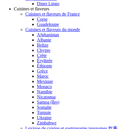
Diner Lingo
Cuisines et flaveurs
Cuisines et flaveurs de France
Corse
Guadeloupe
Cuisines et flaveurs du monde
Afghanistan
Albanie
Belize
Chypre
Crète
Érythrée
Éthiopie
Grèce
Maroc
Mexique
Monaco
Namibie
Nicaragua
Samoa (îles)
Somalie
Turquie
Ukraine
Zimbabwe
Lexique de cuisine et gastronomie japonaises 炊事