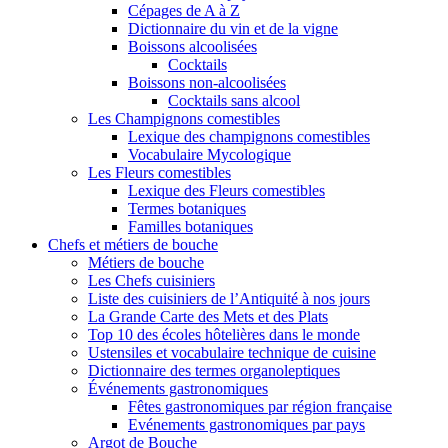
Cépages de A à Z
Dictionnaire du vin et de la vigne
Boissons alcoolisées
Cocktails
Boissons non-alcoolisées
Cocktails sans alcool
Les Champignons comestibles
Lexique des champignons comestibles
Vocabulaire Mycologique
Les Fleurs comestibles
Lexique des Fleurs comestibles
Termes botaniques
Familles botaniques
Chefs et métiers de bouche
Métiers de bouche
Les Chefs cuisiniers
Liste des cuisiniers de l’Antiquité à nos jours
La Grande Carte des Mets et des Plats
Top 10 des écoles hôtelières dans le monde
Ustensiles et vocabulaire technique de cuisine
Dictionnaire des termes organoleptiques
Événements gastronomiques
Fêtes gastronomiques par région française
Evénements gastronomiques par pays
Argot de Bouche