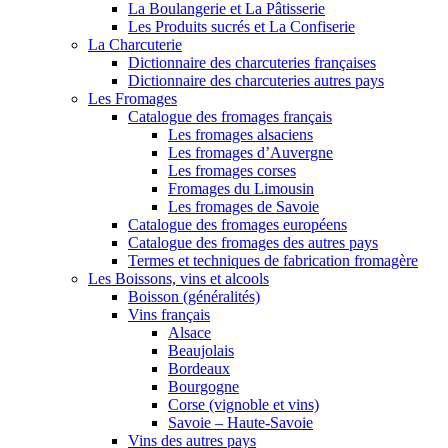
La Boulangerie et La Pâtisserie
Les Produits sucrés et La Confiserie
La Charcuterie
Dictionnaire des charcuteries françaises
Dictionnaire des charcuteries autres pays
Les Fromages
Catalogue des fromages français
Les fromages alsaciens
Les fromages d’Auvergne
Les fromages corses
Fromages du Limousin
Les fromages de Savoie
Catalogue des fromages européens
Catalogue des fromages des autres pays
Termes et techniques de fabrication fromagère
Les Boissons, vins et alcools
Boisson (généralités)
Vins français
Alsace
Beaujolais
Bordeaux
Bourgogne
Corse (vignoble et vins)
Savoie – Haute-Savoie
Vins des autres pays