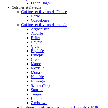
Diner Lingo
Cuisines et flaveurs
Cuisines et flaveurs de France
Corse
Guadeloupe
Cuisines et flaveurs du monde
Afghanistan
Albanie
Belize
Chypre
Crète
Érythrée
Éthiopie
Grèce
Maroc
Mexique
Monaco
Namibie
Nicaragua
Samoa (îles)
Somalie
Turquie
Ukraine
Zimbabwe
Lexique de cuisine et gastronomie japonaises 炊事