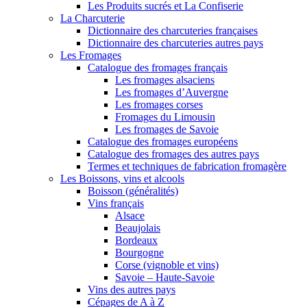
Les Produits sucrés et La Confiserie
La Charcuterie
Dictionnaire des charcuteries françaises
Dictionnaire des charcuteries autres pays
Les Fromages
Catalogue des fromages français
Les fromages alsaciens
Les fromages d’Auvergne
Les fromages corses
Fromages du Limousin
Les fromages de Savoie
Catalogue des fromages européens
Catalogue des fromages des autres pays
Termes et techniques de fabrication fromagère
Les Boissons, vins et alcools
Boisson (généralités)
Vins français
Alsace
Beaujolais
Bordeaux
Bourgogne
Corse (vignoble et vins)
Savoie – Haute-Savoie
Vins des autres pays
Cépages de A à Z