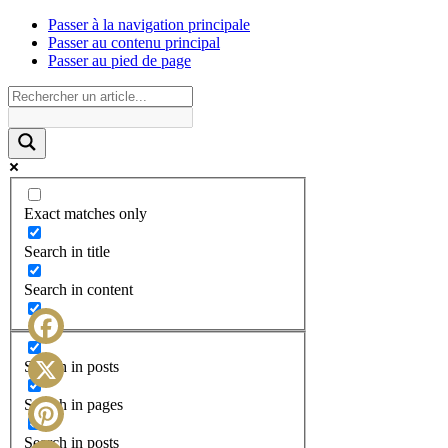
Passer à la navigation principale
Passer au contenu principal
Passer au pied de page
Exact matches only
Search in title
Search in content
Facebook
Search in posts
X
Search in pages
Search in posts
Pinterest