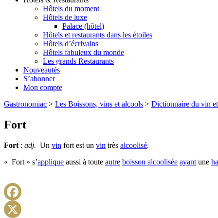
Hôtels du moment
Hôtels de luxe
Palace (hôtel)
Hôtels et restaurants dans les étoiles
Hôtels d’écrivains
Hôtels fabuleux du monde
Les grands Restaurants
Nouveautés
S’abonner
Mon compte
Gastronomiac
>
Les Boissons, vins et alcools
>
Dictionnaire du vin et
Fort
Fort
:
adj.
Un
vin
fort est un
vin
très
alcoolisé
.
« Fort » s’
applique
aussi à toute
autre
boisson alcoolisée
ayant
une
ha