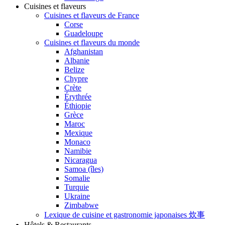
Cuisines et flaveurs
Cuisines et flaveurs de France
Corse
Guadeloupe
Cuisines et flaveurs du monde
Afghanistan
Albanie
Belize
Chypre
Crète
Érythrée
Éthiopie
Grèce
Maroc
Mexique
Monaco
Namibie
Nicaragua
Samoa (îles)
Somalie
Turquie
Ukraine
Zimbabwe
Lexique de cuisine et gastronomie japonaises 炊事
Hôtels & Restaurants