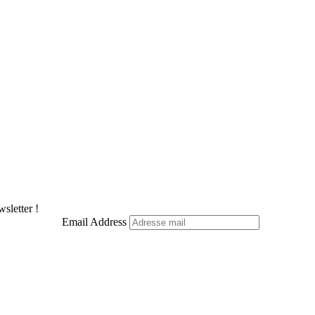
X
Pinterest
LinkedIn
WhatsApp
Telegram
sletter !
Email Address
Facebook