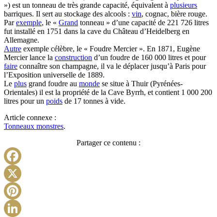
») est un tonneau de très grande capacité, équivalent à
plusieurs
barriques. Il sert au stockage des alcools :
vin
, cognac, bière rouge.
Par
exemple
, le «
Grand
tonneau » d’une capacité de 221 726 litres
fut installé en 1751 dans la cave du Château d’Heidelberg en
Allemagne.
Autre
exemple célèbre, le « Foudre Mercier ». En 1871, Eugène
Mercier lance la
construction
d’un foudre de 160 000 litres et pour
faire
connaître son champagne, il va le déplacer jusqu’à Paris pour
l’Exposition universelle de 1889.
Le
plus
grand foudre au
monde
se situe à Thuir (Pyrénées-
Orientales) il est la propriété de la Cave Byrrh, et contient 1 000 200
litres pour un
poids
de 17 tonnes à vide.
Article connexe :
Tonneaux monstres
.
Partager ce contenu :
Facebook
X
Pinterest