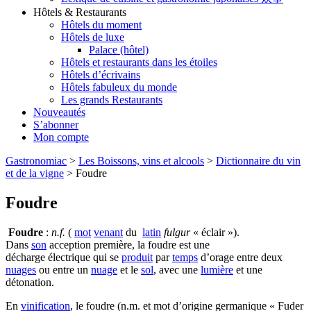
Hôtels & Restaurants
Hôtels du moment
Hôtels de luxe
Palace (hôtel)
Hôtels et restaurants dans les étoiles
Hôtels d’écrivains
Hôtels fabuleux du monde
Les grands Restaurants
Nouveautés
S’abonner
Mon compte
Gastronomiac
>
Les Boissons, vins et alcools
>
Dictionnaire du vin
et de la vigne
>
Foudre
Foudre
Foudre
:
n.f.
(
mot
venant
du
latin
fulgur
« éclair »).
Dans
son
acception première, la foudre est une
d
écharge
électrique
qui
se
produit
par
temps
d’orage entre deux
nuages
ou
entre un
nuage
et
le
sol
,
avec
une
lumière
et une
détonation.
En
vinification
, le foudre (n.m. et mot d’origine germanique « Fuder