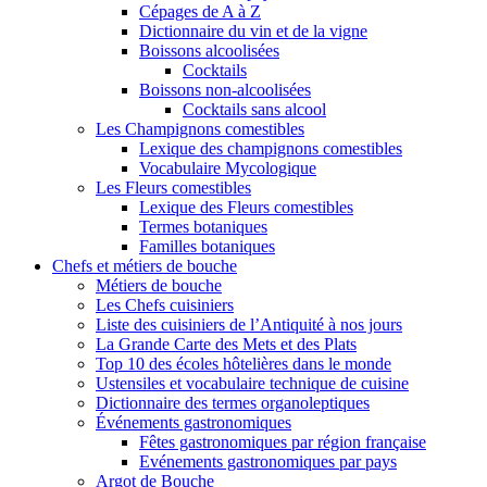
Cépages de A à Z
Dictionnaire du vin et de la vigne
Boissons alcoolisées
Cocktails
Boissons non-alcoolisées
Cocktails sans alcool
Les Champignons comestibles
Lexique des champignons comestibles
Vocabulaire Mycologique
Les Fleurs comestibles
Lexique des Fleurs comestibles
Termes botaniques
Familles botaniques
Chefs et métiers de bouche
Métiers de bouche
Les Chefs cuisiniers
Liste des cuisiniers de l’Antiquité à nos jours
La Grande Carte des Mets et des Plats
Top 10 des écoles hôtelières dans le monde
Ustensiles et vocabulaire technique de cuisine
Dictionnaire des termes organoleptiques
Événements gastronomiques
Fêtes gastronomiques par région française
Evénements gastronomiques par pays
Argot de Bouche