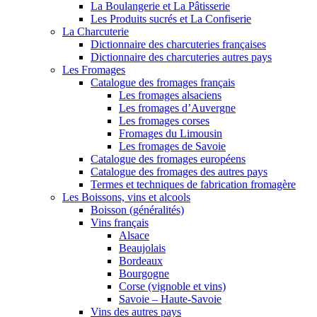
La Boulangerie et La Pâtisserie
Les Produits sucrés et La Confiserie
La Charcuterie
Dictionnaire des charcuteries françaises
Dictionnaire des charcuteries autres pays
Les Fromages
Catalogue des fromages français
Les fromages alsaciens
Les fromages d’Auvergne
Les fromages corses
Fromages du Limousin
Les fromages de Savoie
Catalogue des fromages européens
Catalogue des fromages des autres pays
Termes et techniques de fabrication fromagère
Les Boissons, vins et alcools
Boisson (généralités)
Vins français
Alsace
Beaujolais
Bordeaux
Bourgogne
Corse (vignoble et vins)
Savoie – Haute-Savoie
Vins des autres pays