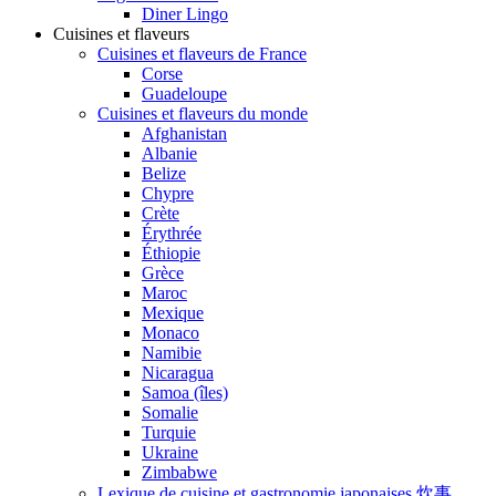
Diner Lingo
Cuisines et flaveurs
Cuisines et flaveurs de France
Corse
Guadeloupe
Cuisines et flaveurs du monde
Afghanistan
Albanie
Belize
Chypre
Crète
Érythrée
Éthiopie
Grèce
Maroc
Mexique
Monaco
Namibie
Nicaragua
Samoa (îles)
Somalie
Turquie
Ukraine
Zimbabwe
Lexique de cuisine et gastronomie japonaises 炊事