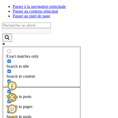
Passer à la navigation principale
Passer au contenu principal
Passer au pied de page
Exact matches only
Search in title
Search in content
Facebook
Search in posts
X
Search in pages
Search in posts
Pinterest