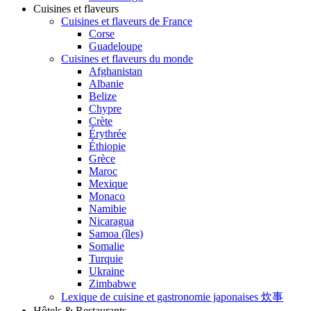
Cuisines et flaveurs
Cuisines et flaveurs de France
Corse
Guadeloupe
Cuisines et flaveurs du monde
Afghanistan
Albanie
Belize
Chypre
Crète
Érythrée
Éthiopie
Grèce
Maroc
Mexique
Monaco
Namibie
Nicaragua
Samoa (îles)
Somalie
Turquie
Ukraine
Zimbabwe
Lexique de cuisine et gastronomie japonaises 炊事
Hôtels & Restaurants