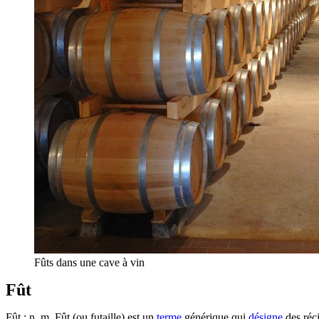
Fûts dans une cave à vin
Fût
Fût : n. m. Fût (ou futaille) est un
terme
générique qui
désigne
des réci