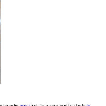
ercles en fer,
servant
à vinifier, à conserver et à stocker le
vin
.