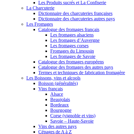
Les Produits sucrés et La Confiserie
La Charcuterie
Dictionnaire des charcuteries françaises
Dictionnaire des charcuteries autres pays
Les Fromages
Catalogue des fromages français
Les fromages alsaciens
Les fromages d’Auvergne
Les fromages corses
Fromages du Limousin
Les fromages de Savoie
Catalogue des fromages européens
Catalogue des fromages des autres pays
Termes et techniques de fabrication fromagère
Les Boissons, vins et alcools
Boisson (généralités)
Vins français
Alsace
Beaujolais
Bordeaux
Bourgogne
Corse (vignoble et vins)
Savoie – Haute-Savoie
Vins des autres pays
Cépages de A à Z