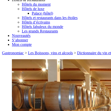
Hôtels du moment
Hôtels de luxe
Palace (hôtel)
Hôtels et restaurants dans les étoiles
Hôtels d’écrivains
Hôtels fabuleux du monde
Les grands Restaurants
Nouveautés
S’abonner
Mon compte
Gastronomiac
>
Les Boissons, vins et alcools
>
Dictionnaire du vin et