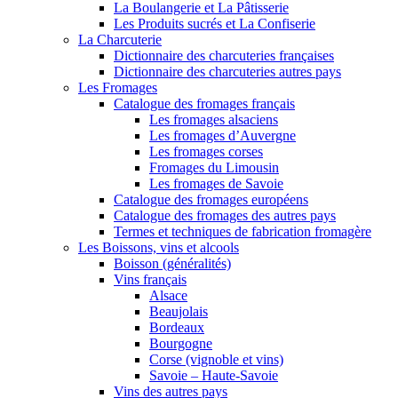
La Boulangerie et La Pâtisserie
Les Produits sucrés et La Confiserie
La Charcuterie
Dictionnaire des charcuteries françaises
Dictionnaire des charcuteries autres pays
Les Fromages
Catalogue des fromages français
Les fromages alsaciens
Les fromages d’Auvergne
Les fromages corses
Fromages du Limousin
Les fromages de Savoie
Catalogue des fromages européens
Catalogue des fromages des autres pays
Termes et techniques de fabrication fromagère
Les Boissons, vins et alcools
Boisson (généralités)
Vins français
Alsace
Beaujolais
Bordeaux
Bourgogne
Corse (vignoble et vins)
Savoie – Haute-Savoie
Vins des autres pays