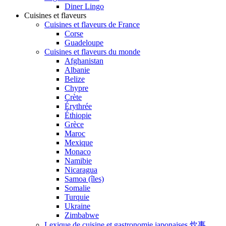
Diner Lingo
Cuisines et flaveurs
Cuisines et flaveurs de France
Corse
Guadeloupe
Cuisines et flaveurs du monde
Afghanistan
Albanie
Belize
Chypre
Crète
Érythrée
Éthiopie
Grèce
Maroc
Mexique
Monaco
Namibie
Nicaragua
Samoa (îles)
Somalie
Turquie
Ukraine
Zimbabwe
Lexique de cuisine et gastronomie japonaises 炊事