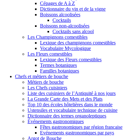
Cépages de A à Z
Dictionnaire du vin et de la vigne
Boissons alcoolisées
Cocktails
Boissons non-alcoolisées
Cocktails sans alcool
Les Champignons comestibles
Lexique des champignons comestibles
Vocabulaire Mycologique
Les Fleurs comestibles
Lexique des Fleurs comestibles
Termes botaniques
Familles botaniques
Chefs et métiers de bouche
Métiers de bouche
Les Chefs cuisiniers
Liste des cuisiniers de l’Antiquité à nos jours
La Grande Carte des Mets et des Plats
Top 10 des écoles hôtelières dans le monde
Ustensiles et vocabulaire technique de cuisine
Dictionnaire des termes organoleptiques
Événements gastronomiques
Fêtes gastronomiques par région française
Evénements gastronomiques par pays
Argot de Bouche