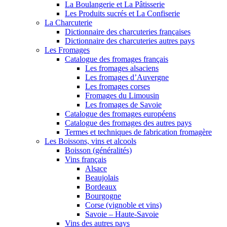
La Boulangerie et La Pâtisserie
Les Produits sucrés et La Confiserie
La Charcuterie
Dictionnaire des charcuteries françaises
Dictionnaire des charcuteries autres pays
Les Fromages
Catalogue des fromages français
Les fromages alsaciens
Les fromages d’Auvergne
Les fromages corses
Fromages du Limousin
Les fromages de Savoie
Catalogue des fromages européens
Catalogue des fromages des autres pays
Termes et techniques de fabrication fromagère
Les Boissons, vins et alcools
Boisson (généralités)
Vins français
Alsace
Beaujolais
Bordeaux
Bourgogne
Corse (vignoble et vins)
Savoie – Haute-Savoie
Vins des autres pays