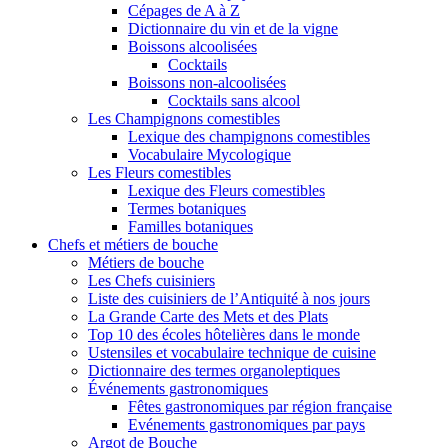
Cépages de A à Z
Dictionnaire du vin et de la vigne
Boissons alcoolisées
Cocktails
Boissons non-alcoolisées
Cocktails sans alcool
Les Champignons comestibles
Lexique des champignons comestibles
Vocabulaire Mycologique
Les Fleurs comestibles
Lexique des Fleurs comestibles
Termes botaniques
Familles botaniques
Chefs et métiers de bouche
Métiers de bouche
Les Chefs cuisiniers
Liste des cuisiniers de l’Antiquité à nos jours
La Grande Carte des Mets et des Plats
Top 10 des écoles hôtelières dans le monde
Ustensiles et vocabulaire technique de cuisine
Dictionnaire des termes organoleptiques
Événements gastronomiques
Fêtes gastronomiques par région française
Evénements gastronomiques par pays
Argot de Bouche