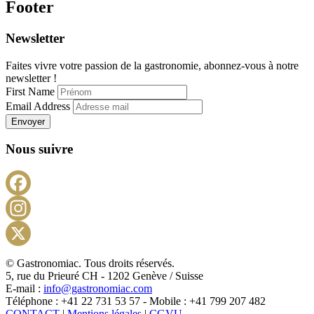
Footer
Newsletter
Faites vivre votre passion de la gastronomie, abonnez-vous à notre
newsletter !
First Name
Email Address
Envoyer
Nous suivre
Facebook
Instagram
X
© Gastronomiac. Tous droits réservés.
5, rue du Prieuré CH - 1202 Genève / Suisse
E-mail :
info@gastronomiac.com
Téléphone : +41 22 731 53 57 - Mobile : +41 799 207 482
CONTACT
|
Mentions légales
|
CGVU