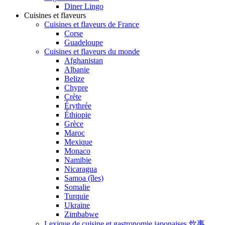
Diner Lingo
Cuisines et flaveurs
Cuisines et flaveurs de France
Corse
Guadeloupe
Cuisines et flaveurs du monde
Afghanistan
Albanie
Belize
Chypre
Crète
Érythrée
Éthiopie
Grèce
Maroc
Mexique
Monaco
Namibie
Nicaragua
Samoa (îles)
Somalie
Turquie
Ukraine
Zimbabwe
Lexique de cuisine et gastronomie japonaises 炊事