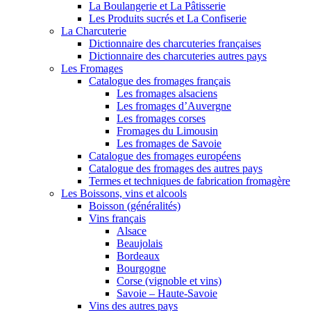
La Boulangerie et La Pâtisserie
Les Produits sucrés et La Confiserie
La Charcuterie
Dictionnaire des charcuteries françaises
Dictionnaire des charcuteries autres pays
Les Fromages
Catalogue des fromages français
Les fromages alsaciens
Les fromages d’Auvergne
Les fromages corses
Fromages du Limousin
Les fromages de Savoie
Catalogue des fromages européens
Catalogue des fromages des autres pays
Termes et techniques de fabrication fromagère
Les Boissons, vins et alcools
Boisson (généralités)
Vins français
Alsace
Beaujolais
Bordeaux
Bourgogne
Corse (vignoble et vins)
Savoie – Haute-Savoie
Vins des autres pays