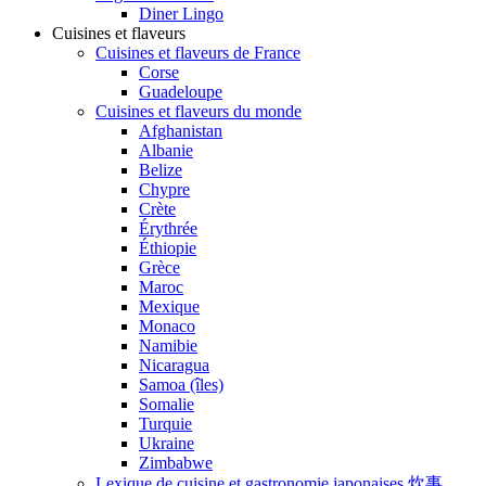
Diner Lingo
Cuisines et flaveurs
Cuisines et flaveurs de France
Corse
Guadeloupe
Cuisines et flaveurs du monde
Afghanistan
Albanie
Belize
Chypre
Crète
Érythrée
Éthiopie
Grèce
Maroc
Mexique
Monaco
Namibie
Nicaragua
Samoa (îles)
Somalie
Turquie
Ukraine
Zimbabwe
Lexique de cuisine et gastronomie japonaises 炊事