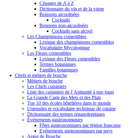
Cépages de A à Z
Dictionnaire du vin et de la vigne
Boissons alcoolisées
Cocktails
Boissons non-alcoolisées
Cocktails sans alcool
Les Champignons comestibles
Lexique des champignons comestibles
Vocabulaire Mycologique
Les Fleurs comestibles
Lexique des Fleurs comestibles
Termes botaniques
Familles botaniques
Chefs et métiers de bouche
Métiers de bouche
Les Chefs cuisiniers
Liste des cuisiniers de l’Antiquité à nos jours
La Grande Carte des Mets et des Plats
Top 10 des écoles hôtelières dans le monde
Ustensiles et vocabulaire technique de cuisine
Dictionnaire des termes organoleptiques
Événements gastronomiques
Fêtes gastronomiques par région française
Evénements gastronomiques par pays
Argot de Bouche