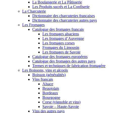
La Boulangerie et La Pâtisserie
Les Produits sucrés et La Confiserie
La Charcuterie
Dictionnaire des charcuteries françaises
Dictionnaire des charcuteries autres pays
Les Fromages
Catalogue des fromages français
Les fromages alsaciens
Les fromages d’Auvergne
Les fromages corses
Fromages du Limousin
Les fromages de Savoie
Catalogue des fromages européens
Catalogue des fromages des autres pays
Termes et techniques de fabrication fromagère
Les Boissons, vins et alcools
Boisson (généralités)
Vins français
Alsace
Beaujolais
Bordeaux
Bourgogne
Corse (vignoble et vins)
Savoie – Haute-Savoie
Vins des autres pays