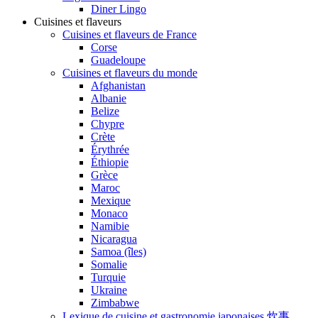
Diner Lingo
Cuisines et flaveurs
Cuisines et flaveurs de France
Corse
Guadeloupe
Cuisines et flaveurs du monde
Afghanistan
Albanie
Belize
Chypre
Crète
Érythrée
Éthiopie
Grèce
Maroc
Mexique
Monaco
Namibie
Nicaragua
Samoa (îles)
Somalie
Turquie
Ukraine
Zimbabwe
Lexique de cuisine et gastronomie japonaises 炊事