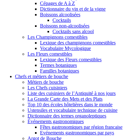
Cépages de A à Z
Dictionnaire du vin et de la vigne
Boissons alcoolisées
Cocktails
Boissons non-alcoolisées
Cocktails sans alcool
Les Champignons comestibles
Lexique des champignons comestibles
Vocabulaire Mycologique
Les Fleurs comestibles
Lexique des Fleurs comestibles
Termes botaniques
Familles botaniques
Chefs et métiers de bouche
Métiers de bouche
Les Chefs cuisiniers
Liste des cuisiniers de l’Antiquité à nos jours
La Grande Carte des Mets et des Plats
Top 10 des écoles hôtelières dans le monde
Ustensiles et vocabulaire technique de cuisine
Dictionnaire des termes organoleptiques
Événements gastronomiques
Fêtes gastronomiques par région française
Evénements gastronomiques par pays
Argot de Bouche