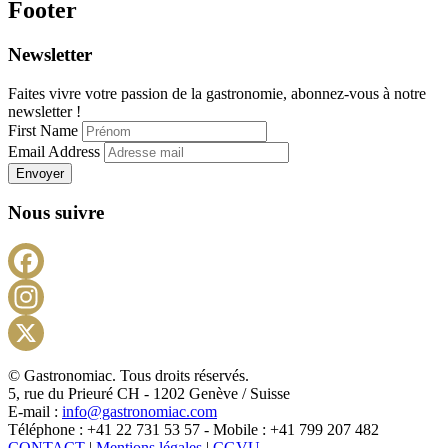
Footer
Newsletter
Faites vivre votre passion de la gastronomie, abonnez-vous à notre
newsletter !
First Name
Email Address
Envoyer
Nous suivre
Facebook
Instagram
X
© Gastronomiac. Tous droits réservés.
5, rue du Prieuré CH - 1202 Genève / Suisse
E-mail :
info@gastronomiac.com
Téléphone : +41 22 731 53 57 - Mobile : +41 799 207 482
CONTACT
|
Mentions légales
|
CGVU