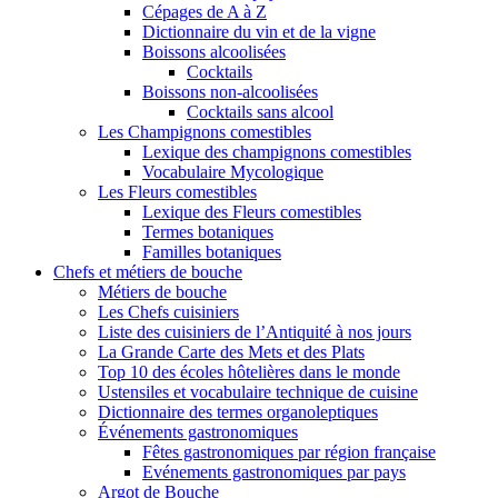
Cépages de A à Z
Dictionnaire du vin et de la vigne
Boissons alcoolisées
Cocktails
Boissons non-alcoolisées
Cocktails sans alcool
Les Champignons comestibles
Lexique des champignons comestibles
Vocabulaire Mycologique
Les Fleurs comestibles
Lexique des Fleurs comestibles
Termes botaniques
Familles botaniques
Chefs et métiers de bouche
Métiers de bouche
Les Chefs cuisiniers
Liste des cuisiniers de l’Antiquité à nos jours
La Grande Carte des Mets et des Plats
Top 10 des écoles hôtelières dans le monde
Ustensiles et vocabulaire technique de cuisine
Dictionnaire des termes organoleptiques
Événements gastronomiques
Fêtes gastronomiques par région française
Evénements gastronomiques par pays
Argot de Bouche