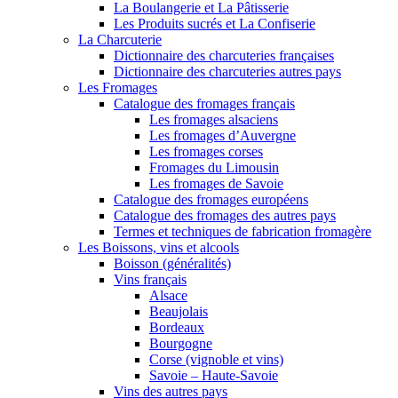
La Boulangerie et La Pâtisserie
Les Produits sucrés et La Confiserie
La Charcuterie
Dictionnaire des charcuteries françaises
Dictionnaire des charcuteries autres pays
Les Fromages
Catalogue des fromages français
Les fromages alsaciens
Les fromages d’Auvergne
Les fromages corses
Fromages du Limousin
Les fromages de Savoie
Catalogue des fromages européens
Catalogue des fromages des autres pays
Termes et techniques de fabrication fromagère
Les Boissons, vins et alcools
Boisson (généralités)
Vins français
Alsace
Beaujolais
Bordeaux
Bourgogne
Corse (vignoble et vins)
Savoie – Haute-Savoie
Vins des autres pays