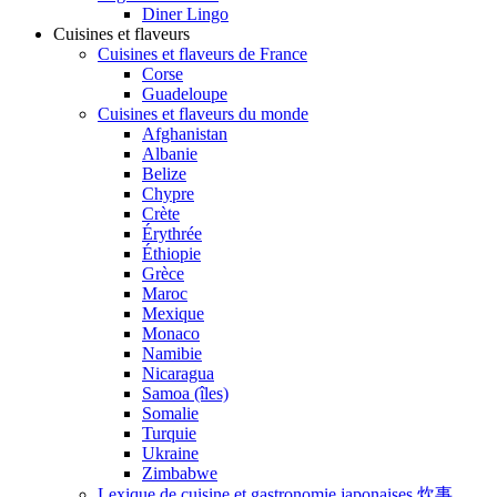
Diner Lingo
Cuisines et flaveurs
Cuisines et flaveurs de France
Corse
Guadeloupe
Cuisines et flaveurs du monde
Afghanistan
Albanie
Belize
Chypre
Crète
Érythrée
Éthiopie
Grèce
Maroc
Mexique
Monaco
Namibie
Nicaragua
Samoa (îles)
Somalie
Turquie
Ukraine
Zimbabwe
Lexique de cuisine et gastronomie japonaises 炊事