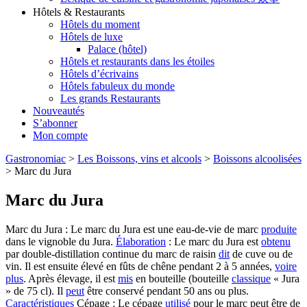
Hôtels & Restaurants
Hôtels du moment
Hôtels de luxe
Palace (hôtel)
Hôtels et restaurants dans les étoiles
Hôtels d’écrivains
Hôtels fabuleux du monde
Les grands Restaurants
Nouveautés
S’abonner
Mon compte
Gastronomiac
>
Les Boissons, vins et alcools
>
Boissons alcoolisées
>
Marc du Jura
Marc du Jura
Marc du Jura : Le marc du Jura est une eau-de-vie de marc
produite
dans le vignoble du Jura.
Élaboration
: Le marc du Jura est
obtenu
par double-distillation continue du marc de raisin
dit
de cuve ou de
vin. Il est ensuite élevé en fûts de chêne pendant 2 à 5 années,
voire
plus
. Après élevage, il est
mis
en bouteille (bouteille
classique
« Jura
» de 75 cl). Il
peut
être conservé pendant 50 ans ou plus.
Caractéristiques
Cépage : Le cépage
utilisé
pour le marc peut être de