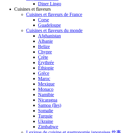
Diner Lingo
Cuisines et flaveurs
Cuisines et flaveurs de France
Corse
Guadeloupe
Cuisines et flaveurs du monde
Afghanistan
Albanie
Belize
Chypre
Crète
Érythrée
Éthiopie
Grèce
Maroc
Mexique
Monaco
Namibie
Nicaragua
Samoa (îles)
Somalie
Turquie
Ukraine
Zimbabwe
Lexique de cuisine et gastronomie japonaises 炊事