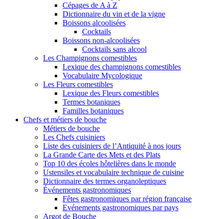
Cépages de A à Z
Dictionnaire du vin et de la vigne
Boissons alcoolisées
Cocktails
Boissons non-alcoolisées
Cocktails sans alcool
Les Champignons comestibles
Lexique des champignons comestibles
Vocabulaire Mycologique
Les Fleurs comestibles
Lexique des Fleurs comestibles
Termes botaniques
Familles botaniques
Chefs et métiers de bouche
Métiers de bouche
Les Chefs cuisiniers
Liste des cuisiniers de l’Antiquité à nos jours
La Grande Carte des Mets et des Plats
Top 10 des écoles hôtelières dans le monde
Ustensiles et vocabulaire technique de cuisine
Dictionnaire des termes organoleptiques
Événements gastronomiques
Fêtes gastronomiques par région française
Evénements gastronomiques par pays
Argot de Bouche