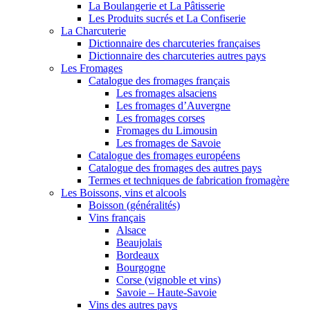
La Boulangerie et La Pâtisserie
Les Produits sucrés et La Confiserie
La Charcuterie
Dictionnaire des charcuteries françaises
Dictionnaire des charcuteries autres pays
Les Fromages
Catalogue des fromages français
Les fromages alsaciens
Les fromages d’Auvergne
Les fromages corses
Fromages du Limousin
Les fromages de Savoie
Catalogue des fromages européens
Catalogue des fromages des autres pays
Termes et techniques de fabrication fromagère
Les Boissons, vins et alcools
Boisson (généralités)
Vins français
Alsace
Beaujolais
Bordeaux
Bourgogne
Corse (vignoble et vins)
Savoie – Haute-Savoie
Vins des autres pays