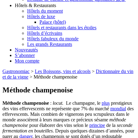
Hôtels & Restaurants
Hôtels du moment
Hôtels de luxe
Palace (hôtel)
Hôtels et restaurants dans les étoiles
Hôtels d’écrivains
Hôtels fabuleux du monde
Les grands Restaurants
Nouveautés
S’abonner
Mon compte
Gastronomiac
>
Les Boissons, vins et alcools
>
Dictionnaire du vin
et de la vigne
>
Méthode champenoise
Méthode champenoise
Méthode champenoise
:
locut.
Le champagne, le
plus
prestigieux
des vins effervescents ne représente que 7% du marché
mondial
des
effervescents. Mais combien de vignerons peu scrupuleux dans le
monde associèrent à leurs marques ce précieux sésame
méthode
champenoise
pour élaborer des vins selon le
principe
de la
seconde
fermentation en bouteilles
. Depuis quelques dizaines d’années, pour
parer au
danger
, les champenois se sont dotés d’un redoutable