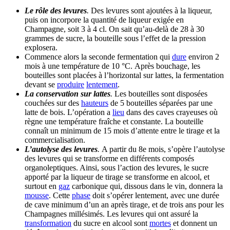
Le rôle des levures
.
Des levures sont ajoutées à la liqueur,
puis on incorpore la quantité de liqueur exigée en
Champagne, soit 3 à 4 cl. On sait qu’au-delà de 28 à 30
grammes de sucre, la bouteille sous l’effet de la pression
explosera.
Commence alors la seconde fermentation qui
dure
environ 2
mois à une température de 10 °C. Après bouchage, les
bouteilles sont placées à l’horizontal sur lattes, la fermentation
devant se
produire
lentement
.
La conservation sur lattes
.
Les bouteilles sont disposées
couchées sur des
hauteurs
de 5 bouteilles séparées par une
latte de bois. L’opération a
lieu
dans des caves crayeuses où
règne une température fraîche et constante. La bouteille
connaît un minimum de 15 mois d’attente entre le tirage et la
commercialisation.
L’autolyse des levures
.
A partir du 8e mois, s’opère l’autolyse
des levures qui se transforme en différents composés
organoleptiques. Ainsi, sous l’action des levures, le sucre
apporté par la liqueur de tirage se transforme en alcool, et
surtout en
gaz
carbonique qui, dissous dans le vin, donnera la
mousse
. Cette
phase
doit s’opérer lentement, avec une durée
de cave minimum d’un an après tirage, et de trois ans pour les
Champagnes millésimés. Les levures qui ont assuré la
transformation
du sucre en alcool sont
mortes
et donnent un