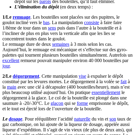
dépôt sur les
parois
des bouteilles, qu’il faut éliminer.
L’élimination du dépôt
(en deux temps) :
1/Le
remuage
. Les bouteilles sont placées sur des pupitres, le
goulot incliné vers le
bas
. La manipulation
consiste
à faire faire
1/8ème de tour dans un
sens
puis dans l’autre à la bouteille et à
l’incliner de plus en plus vers la verticale afin que les lies se
concentrent toutes dans le goulot.
Le remuage dure de deux
semaines
à 3 mois selon les cas.
Aujourd’hui, le remuage est mécanique et s’effectue sur des gyro-
palettes qui tournent plusieurs bouteilles simultanément. Autrefois un
excellent
remueur pouvait manipuler environ 40 000 bouteilles par
jour
.
2/Le
dégorgement
. Cette manipulation
vise
à expulser le dépôt
constitué par les levures mortes. Le dégorgement à la volée se
fait
à
la
main
avec une clé à décapsuler (400 bouteilles/heure), mais n’est
plus beaucoup utilisé aujourd’hui. On pratique
essentiellement
le
dégorgement à la glace. Le col de la bouteille est plongé dans une
saumure à -20/-30°C. Le
glaçon
qui se
forme
emprisonne le dépôt,
et le tout est éjecté lors de l’ouverture de la bouteille.
Le
dosage
. Pour rééquilibrer l’acidité
naturelle
du vin et
son
taux de
gaz carbonique, on lui ajoute de la liqueur de dosage, appelée aussi
liqueur d’expédition. Il s’agit de vin vieux (de plus de deux ans), qui