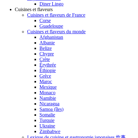
Diner Lingo
Cuisines et flaveurs
Cuisines et flaveurs de France
Corse
Guadeloupe
Cuisines et flaveurs du monde
Afghanistan
Albanie
Belize
Chypre
Crète
Érythrée
Éthiopie
Grèce
Maroc
Mexique
Monaco
Namibie
Nicaragua
Samoa (îles)
Somalie
Turquie
Ukraine
Zimbabwe
Lexique de cuisine et gastronomie japonaises 炊事