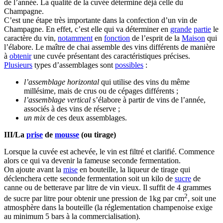
de l’année. La qualité de la cuvée détermine déjà celle du
Champagne.
C’est une étape très importante dans la confection d’un vin de
Champagne. En effet, c’est elle qui va déterminer en
grande
partie
le
caractère du vin,
notamment
en
fonction
de l’esprit de la
Maison
qui
l’élabore. Le maître de chai assemble des vins différents de manière
à
obtenir
une cuvée présentant des caractéristiques précises.
Plusieurs
types d’assemblages sont
possibles
:
l’assemblage horizontal
qui utilise des vins du même
millésime, mais de crus ou de cépages différents ;
l’assemblage vertical
s’élabore à partir de vins de l’année,
associés à des vins de réserve ;
un mix
de ces deux assemblages.
III/La
prise
de
mousse
(ou tirage)
Lorsque la cuvée est achevée, le vin est filtré et clarifié. Commence
alors ce qui va devenir la fameuse seconde fermentation.
On ajoute avant la
mise
en bouteille, la liqueur de tirage qui
déclenchera cette seconde fermentation soit un kilo de
sucre
de
canne ou de betterave par litre de vin vieux. Il suffit de 4 grammes
2
de sucre par litre pour obtenir une pression de 1kg par cm
, soit une
atmosphère dans la bouteille (la réglementation champenoise exige
au minimum 5 bars à la commercialisation).