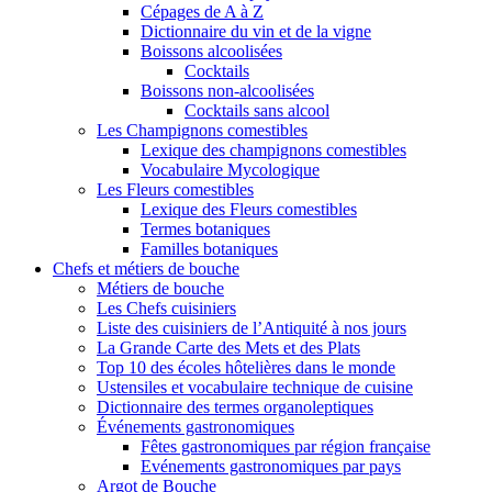
Cépages de A à Z
Dictionnaire du vin et de la vigne
Boissons alcoolisées
Cocktails
Boissons non-alcoolisées
Cocktails sans alcool
Les Champignons comestibles
Lexique des champignons comestibles
Vocabulaire Mycologique
Les Fleurs comestibles
Lexique des Fleurs comestibles
Termes botaniques
Familles botaniques
Chefs et métiers de bouche
Métiers de bouche
Les Chefs cuisiniers
Liste des cuisiniers de l’Antiquité à nos jours
La Grande Carte des Mets et des Plats
Top 10 des écoles hôtelières dans le monde
Ustensiles et vocabulaire technique de cuisine
Dictionnaire des termes organoleptiques
Événements gastronomiques
Fêtes gastronomiques par région française
Evénements gastronomiques par pays
Argot de Bouche