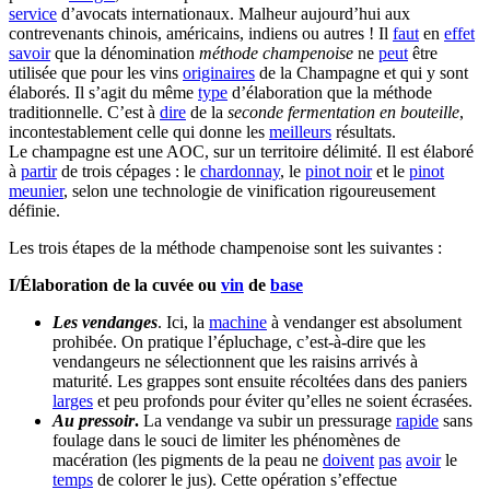
service
d’avocats internationaux. Malheur aujourd’hui aux
contrevenants chinois, américains, indiens ou autres ! Il
faut
en
effet
savoir
que la dénomination
méthode champenoise
ne
peut
être
utilisée que pour les vins
originaires
de la Champagne et qui y sont
élaborés. Il s’agit du même
type
d’élaboration que la méthode
traditionnelle. C’est à
dire
de la
seconde fermentation en bouteille
,
incontestablement celle qui donne les
meilleurs
résultats.
Le champagne est une AOC, sur un territoire délimité. Il est élaboré
à
partir
de trois cépages : le
chardonnay
, le
pinot noir
et le
pinot
meunier
, selon une technologie de vinification rigoureusement
définie.
Les trois étapes de la méthode champenoise sont les suivantes :
I/Élaboration de la cuvée ou
vin
de
base
Les vendanges
. Ici, la
machine
à vendanger est absolument
prohibée. On pratique l’épluchage, c’est-à-dire que les
vendangeurs ne sélectionnent que les raisins arrivés à
maturité. Les grappes sont ensuite récoltées dans des paniers
larges
et peu profonds pour éviter qu’elles ne soient écrasées.
Au pressoir
.
La vendange va subir un pressurage
rapide
sans
foulage dans le souci de limiter les phénomènes de
macération (les pigments de la peau ne
doivent
pas
avoir
le
temps
de colorer le jus). Cette opération s’effectue