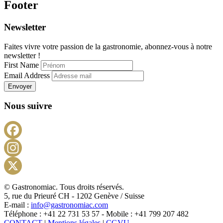
Footer
Newsletter
Faites vivre votre passion de la gastronomie, abonnez-vous à notre
newsletter !
First Name
Email Address
Envoyer
Nous suivre
Facebook
Instagram
X
© Gastronomiac. Tous droits réservés.
5, rue du Prieuré CH - 1202 Genève / Suisse
E-mail :
info@gastronomiac.com
Téléphone : +41 22 731 53 57 - Mobile : +41 799 207 482
CONTACT
|
Mentions légales
|
CGVU