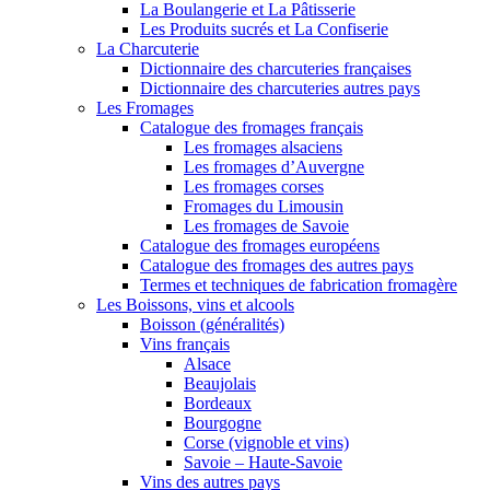
La Boulangerie et La Pâtisserie
Les Produits sucrés et La Confiserie
La Charcuterie
Dictionnaire des charcuteries françaises
Dictionnaire des charcuteries autres pays
Les Fromages
Catalogue des fromages français
Les fromages alsaciens
Les fromages d’Auvergne
Les fromages corses
Fromages du Limousin
Les fromages de Savoie
Catalogue des fromages européens
Catalogue des fromages des autres pays
Termes et techniques de fabrication fromagère
Les Boissons, vins et alcools
Boisson (généralités)
Vins français
Alsace
Beaujolais
Bordeaux
Bourgogne
Corse (vignoble et vins)
Savoie – Haute-Savoie
Vins des autres pays