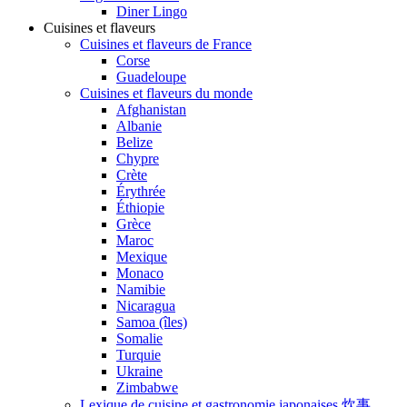
Diner Lingo
Cuisines et flaveurs
Cuisines et flaveurs de France
Corse
Guadeloupe
Cuisines et flaveurs du monde
Afghanistan
Albanie
Belize
Chypre
Crète
Érythrée
Éthiopie
Grèce
Maroc
Mexique
Monaco
Namibie
Nicaragua
Samoa (îles)
Somalie
Turquie
Ukraine
Zimbabwe
Lexique de cuisine et gastronomie japonaises 炊事