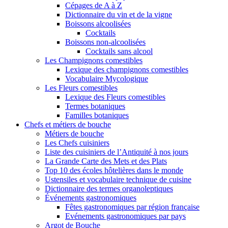
Cépages de A à Z
Dictionnaire du vin et de la vigne
Boissons alcoolisées
Cocktails
Boissons non-alcoolisées
Cocktails sans alcool
Les Champignons comestibles
Lexique des champignons comestibles
Vocabulaire Mycologique
Les Fleurs comestibles
Lexique des Fleurs comestibles
Termes botaniques
Familles botaniques
Chefs et métiers de bouche
Métiers de bouche
Les Chefs cuisiniers
Liste des cuisiniers de l’Antiquité à nos jours
La Grande Carte des Mets et des Plats
Top 10 des écoles hôtelières dans le monde
Ustensiles et vocabulaire technique de cuisine
Dictionnaire des termes organoleptiques
Événements gastronomiques
Fêtes gastronomiques par région française
Evénements gastronomiques par pays
Argot de Bouche