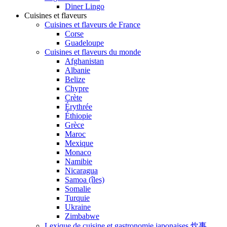
Diner Lingo
Cuisines et flaveurs
Cuisines et flaveurs de France
Corse
Guadeloupe
Cuisines et flaveurs du monde
Afghanistan
Albanie
Belize
Chypre
Crète
Érythrée
Éthiopie
Grèce
Maroc
Mexique
Monaco
Namibie
Nicaragua
Samoa (îles)
Somalie
Turquie
Ukraine
Zimbabwe
Lexique de cuisine et gastronomie japonaises 炊事