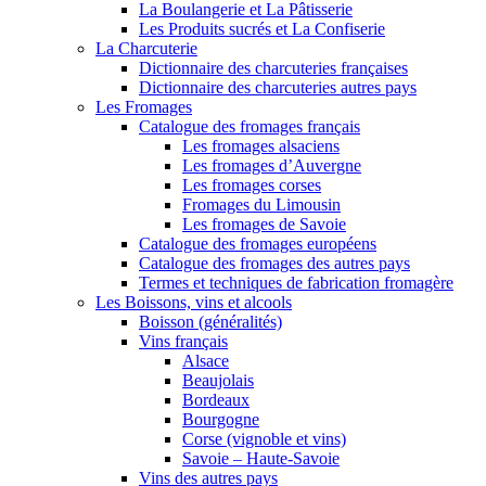
La Boulangerie et La Pâtisserie
Les Produits sucrés et La Confiserie
La Charcuterie
Dictionnaire des charcuteries françaises
Dictionnaire des charcuteries autres pays
Les Fromages
Catalogue des fromages français
Les fromages alsaciens
Les fromages d’Auvergne
Les fromages corses
Fromages du Limousin
Les fromages de Savoie
Catalogue des fromages européens
Catalogue des fromages des autres pays
Termes et techniques de fabrication fromagère
Les Boissons, vins et alcools
Boisson (généralités)
Vins français
Alsace
Beaujolais
Bordeaux
Bourgogne
Corse (vignoble et vins)
Savoie – Haute-Savoie
Vins des autres pays