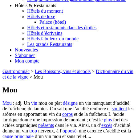
Hôtels & Restaurants
Hôtels du moment
Hôtels de luxe
Palace (hôtel)
Hôtels et restaurants dans les étoiles
Hôtels d’écrivains
Hôtels fabuleux du monde
Les grands Restaurants
Nouveautés
S’abonner
Mon compte
Gastronomiac
>
Les Boissons, vins et alcools
>
Dictionnaire du vin
et de la vigne
>
Mou
Mou
Mou
: adj. Un
vin
mou ou plat
désigne
un vin manquant d’acidité,
de fraîcheur, de tannins. On sait que l’acidité renforce et
soutient
les
arômes en apportant au vin du
corps
et de la fraîcheur. L ‘acide
tartrique donne une impression de mordant ; c’est le
plus
fort des
acides organiques
présents
dans le vin. Ainsi, un d’
excès
d’acidité
donne un vin
trop
nerveux, à l’
opposé
, une carence d’acidité est la
cause
principale
d’un vin mou et sans relief....