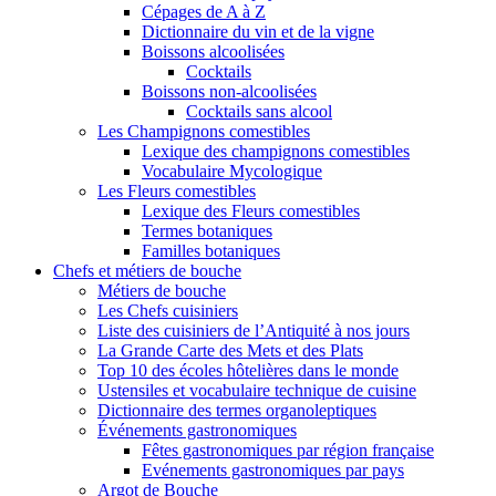
Cépages de A à Z
Dictionnaire du vin et de la vigne
Boissons alcoolisées
Cocktails
Boissons non-alcoolisées
Cocktails sans alcool
Les Champignons comestibles
Lexique des champignons comestibles
Vocabulaire Mycologique
Les Fleurs comestibles
Lexique des Fleurs comestibles
Termes botaniques
Familles botaniques
Chefs et métiers de bouche
Métiers de bouche
Les Chefs cuisiniers
Liste des cuisiniers de l’Antiquité à nos jours
La Grande Carte des Mets et des Plats
Top 10 des écoles hôtelières dans le monde
Ustensiles et vocabulaire technique de cuisine
Dictionnaire des termes organoleptiques
Événements gastronomiques
Fêtes gastronomiques par région française
Evénements gastronomiques par pays
Argot de Bouche