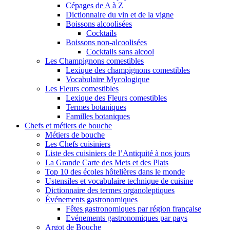
Cépages de A à Z
Dictionnaire du vin et de la vigne
Boissons alcoolisées
Cocktails
Boissons non-alcoolisées
Cocktails sans alcool
Les Champignons comestibles
Lexique des champignons comestibles
Vocabulaire Mycologique
Les Fleurs comestibles
Lexique des Fleurs comestibles
Termes botaniques
Familles botaniques
Chefs et métiers de bouche
Métiers de bouche
Les Chefs cuisiniers
Liste des cuisiniers de l’Antiquité à nos jours
La Grande Carte des Mets et des Plats
Top 10 des écoles hôtelières dans le monde
Ustensiles et vocabulaire technique de cuisine
Dictionnaire des termes organoleptiques
Événements gastronomiques
Fêtes gastronomiques par région française
Evénements gastronomiques par pays
Argot de Bouche