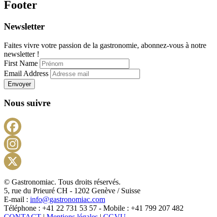
Footer
Newsletter
Faites vivre votre passion de la gastronomie, abonnez-vous à notre
newsletter !
First Name
Email Address
Envoyer
Nous suivre
Facebook
Instagram
X
© Gastronomiac. Tous droits réservés.
5, rue du Prieuré CH - 1202 Genève / Suisse
E-mail :
info@gastronomiac.com
Téléphone : +41 22 731 53 57 - Mobile : +41 799 207 482
CONTACT
|
Mentions légales
|
CGVU