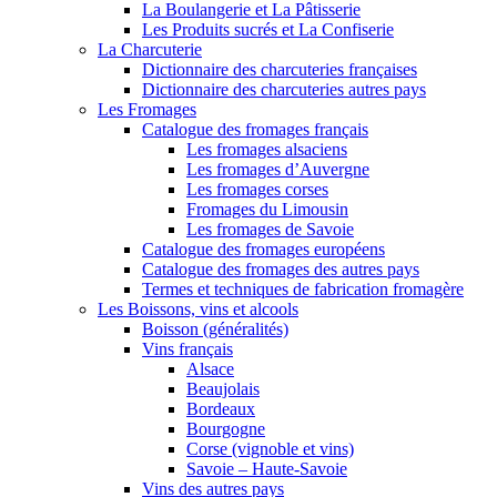
La Boulangerie et La Pâtisserie
Les Produits sucrés et La Confiserie
La Charcuterie
Dictionnaire des charcuteries françaises
Dictionnaire des charcuteries autres pays
Les Fromages
Catalogue des fromages français
Les fromages alsaciens
Les fromages d’Auvergne
Les fromages corses
Fromages du Limousin
Les fromages de Savoie
Catalogue des fromages européens
Catalogue des fromages des autres pays
Termes et techniques de fabrication fromagère
Les Boissons, vins et alcools
Boisson (généralités)
Vins français
Alsace
Beaujolais
Bordeaux
Bourgogne
Corse (vignoble et vins)
Savoie – Haute-Savoie
Vins des autres pays