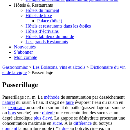
Hôtels & Restaurants
Hôtels du moment
Hôtels de luxe
Palace (hôtel)
Hôtels et restaurants dans les étoiles
Hôtels d’écrivains
Hôtels fabuleux du monde
Les grands Restaurants
Nouveautés
S’abonner
Mon compte
Gastronomiac
>
Les Boissons, vins et alcools
>
Dictionnaire du vin
et de la vigne
>
Passerillage
Passerillage
Passerillage : n. m. La
méthode
de surmaturation par dessèchement
naturel
du raisin à l’air. Il s’agit de
faire
évaporer l’eau du raisin en
les
exposant
au soleil ou sur un lit de paille (passerillage sur souche
ou
hors
souche) pour
obtenir
une concentration des sucres et un
degré alcoolique
plus
élevé
. La grappe se déshydrate procurant une
concentration maximale en
sucre
. À la
différence
du botrytis
donnant
la pourriture noble ( *),
due
au botrytis cinerea, un