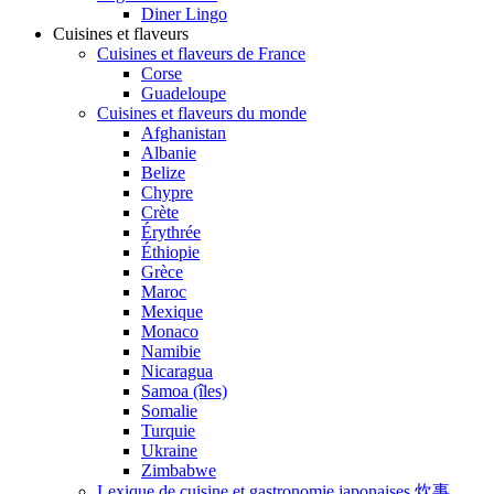
Diner Lingo
Cuisines et flaveurs
Cuisines et flaveurs de France
Corse
Guadeloupe
Cuisines et flaveurs du monde
Afghanistan
Albanie
Belize
Chypre
Crète
Érythrée
Éthiopie
Grèce
Maroc
Mexique
Monaco
Namibie
Nicaragua
Samoa (îles)
Somalie
Turquie
Ukraine
Zimbabwe
Lexique de cuisine et gastronomie japonaises 炊事