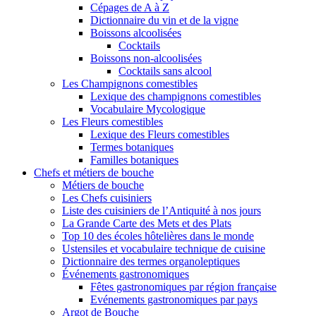
Cépages de A à Z
Dictionnaire du vin et de la vigne
Boissons alcoolisées
Cocktails
Boissons non-alcoolisées
Cocktails sans alcool
Les Champignons comestibles
Lexique des champignons comestibles
Vocabulaire Mycologique
Les Fleurs comestibles
Lexique des Fleurs comestibles
Termes botaniques
Familles botaniques
Chefs et métiers de bouche
Métiers de bouche
Les Chefs cuisiniers
Liste des cuisiniers de l’Antiquité à nos jours
La Grande Carte des Mets et des Plats
Top 10 des écoles hôtelières dans le monde
Ustensiles et vocabulaire technique de cuisine
Dictionnaire des termes organoleptiques
Événements gastronomiques
Fêtes gastronomiques par région française
Evénements gastronomiques par pays
Argot de Bouche