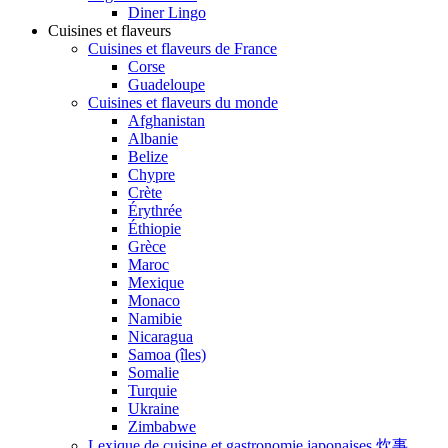
Diner Lingo
Cuisines et flaveurs
Cuisines et flaveurs de France
Corse
Guadeloupe
Cuisines et flaveurs du monde
Afghanistan
Albanie
Belize
Chypre
Crète
Érythrée
Éthiopie
Grèce
Maroc
Mexique
Monaco
Namibie
Nicaragua
Samoa (îles)
Somalie
Turquie
Ukraine
Zimbabwe
Lexique de cuisine et gastronomie japonaises 炊事