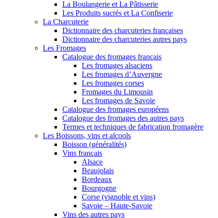
La Boulangerie et La Pâtisserie
Les Produits sucrés et La Confiserie
La Charcuterie
Dictionnaire des charcuteries françaises
Dictionnaire des charcuteries autres pays
Les Fromages
Catalogue des fromages français
Les fromages alsaciens
Les fromages d’Auvergne
Les fromages corses
Fromages du Limousin
Les fromages de Savoie
Catalogue des fromages européens
Catalogue des fromages des autres pays
Termes et techniques de fabrication fromagère
Les Boissons, vins et alcools
Boisson (généralités)
Vins français
Alsace
Beaujolais
Bordeaux
Bourgogne
Corse (vignoble et vins)
Savoie – Haute-Savoie
Vins des autres pays