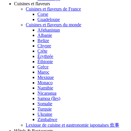
Cuisines et flaveurs
Cuisines et flaveurs de France
Corse
Guadeloupe
Cuisines et flaveurs du monde
Afghanistan
Albanie
Belize
Chypre
Crète
Érythrée
Éthiopie
Grèce
Maroc
Mexique
Monaco
Namibie
Nicaragua
Samoa (îles)
Somalie
Turquie
Ukraine
Zimbabwe
Lexique de cuisine et gastronomie japonaises 炊事
Hôtels & Restaurants