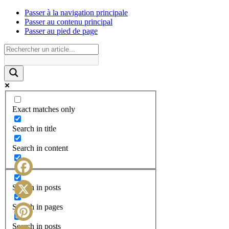
Passer à la navigation principale
Passer au contenu principal
Passer au pied de page
Exact matches only
Search in title
Search in content
Facebook
Search in posts
X
Search in pages
Search in posts
Pinterest