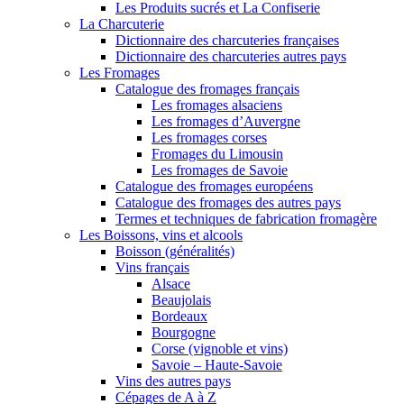
Les Produits sucrés et La Confiserie
La Charcuterie
Dictionnaire des charcuteries françaises
Dictionnaire des charcuteries autres pays
Les Fromages
Catalogue des fromages français
Les fromages alsaciens
Les fromages d’Auvergne
Les fromages corses
Fromages du Limousin
Les fromages de Savoie
Catalogue des fromages européens
Catalogue des fromages des autres pays
Termes et techniques de fabrication fromagère
Les Boissons, vins et alcools
Boisson (généralités)
Vins français
Alsace
Beaujolais
Bordeaux
Bourgogne
Corse (vignoble et vins)
Savoie – Haute-Savoie
Vins des autres pays
Cépages de A à Z